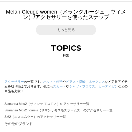
Melan Cleuge women（メランクルージュ ウィメ
ン）/アクセサリーを使ったスナップ
もっと見る
TOPICS
特集
アクセサリー
の一覧です。
ハット・帽子
や
ピアス・指輪
、
ネックレス
など定番アイテ
ムを取り揃えております。他にも
スカート
や
シャツ・ブラウス
、
カーディガン
などの
商品も充実！
Samansa Mos2（サマンサ モスモス）のアクセサリー一覧
Samansa Mos2 home's（サマンサモスモスホームズ）のアクセサリー一覧
SM2（エスエムツー）のアクセサリー一覧
TSUHARU by Samansa Mos2（ツハルバイサマンサモスモス）のアクセサリー一覧
その他のブランド ＋
sm2rhythm（サマンサモスモス リズム）のアクセサリー一覧