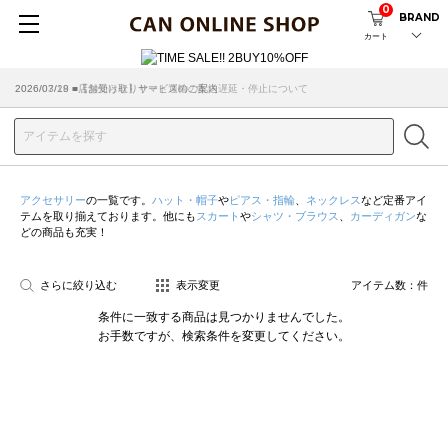
0
BRAND
カート
2026/07/29 ■【お知らせ】ヤマト運輸の配送遅延・停止について
2026/03/18 ■店舗受け取りサービスのご案内
アクセサリー
の一覧です。
ハット・帽子
や
ピアス・指輪
、
ネックレス
など定番アイ
テムを取り揃えております。他にも
スカート
や
シャツ・ブラウス
、
カーディガン
な
どの商品も充実！
さらに絞り込む
表示変更
アイテム数：
件
条件に一致する商品は見つかりませんでした。
お手数ですが、検索条件を変更してください。