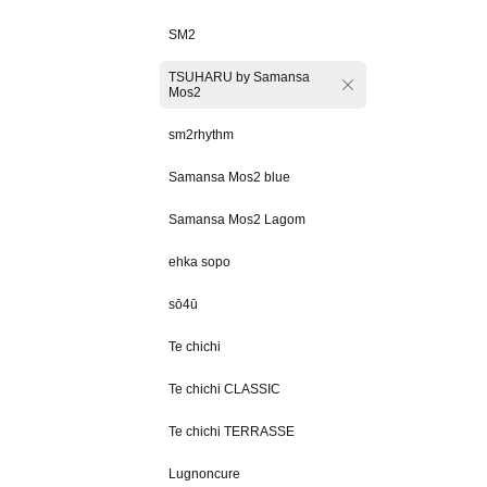
SM2
TSUHARU by Samansa
Mos2
sm2rhythm
Samansa Mos2 blue
Samansa Mos2 Lagom
ehka sopo
sō4ū
Te chichi
Te chichi CLASSIC
Te chichi TERRASSE
Lugnoncure