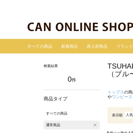
すべての商品
新着商品
再入荷商品
ブランド
TSUH
検索結果
（ブル
0
件
トップス
の商
や
ワンピース
商品タイプ
すべての商品
人気
表示順
通常商品