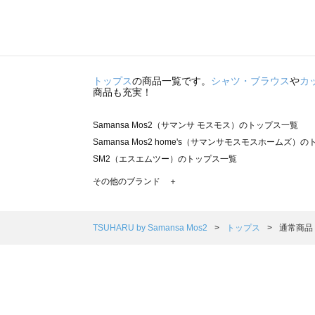
トップス
の商品一覧です。
シャツ・ブラウス
や
カ
商品も充実！
Samansa Mos2（サマンサ モスモス）のトップス一覧
Samansa Mos2 home's（サマンサモスモスホームズ）
SM2（エスエムツー）のトップス一覧
TSUHARU by Samansa Mos2（ツハルバイサマンサ
その他のブランド ＋
sm2rhythm（サマンサモスモス リズム）のトップス一覧
Samansa Mos2 blue（サマンサモスモス ブルー）のト
Samansa Mos2 Lagom（サマンサモスモス ラーゴム）
TSUHARU by Samansa Mos2
トップス
通常商品
ehka sopo（エヘカソポ）のトップス一覧
sō4ū（ソウフォーユー）のトップス一覧
Te chichi（テチチ）のトップス一覧
Te chichi CLASSIC（テチチ クラシック）のトップス一覧
Te chichi TERRASSE（テチチ テラス）のトップス一覧