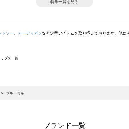
特集一覧を見る
ットソー
、
カーディガン
など定番アイテムを取り揃えております。他に
のトップス一覧
モスモス）のトップス一覧
ップス一覧
のトップス一覧
ブルー/青系
ブランド一覧