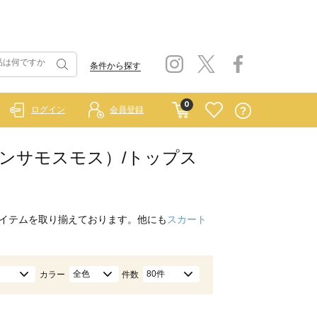
条件から探す
0
ログイン
会員登録
イ サマンサモスモス）/トップス
イテムを取り揃えております。他にも
スカート
全色
80件
カラー
件数