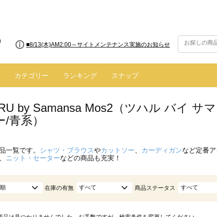
■8/13(木)AM2:00～サイトメンテナンス実施のお知らせ
カテゴリー
ランキング
スナップ
ARU by Samansa Mos2（ツハル バ
ー/青系）
品一覧です。
シャツ・ブラウス
や
カットソー
、
カーディガン
など定番ア
、
ニット・セーター
などの商品も充実！
順
すべて
すべて
在庫の有無
商品ステータス