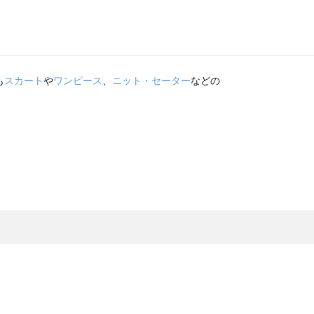
も
スカート
や
ワンピース
、
ニット・セーター
などの