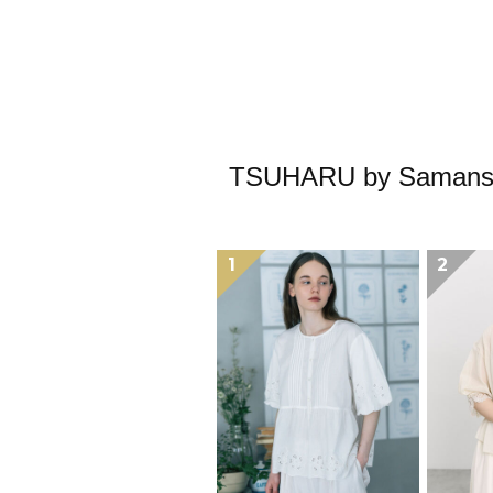
TSUHARU by S
1
2