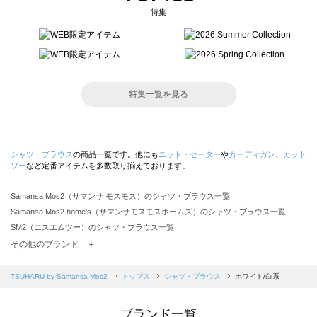
特集
特集一覧を見る
シャツ・ブラウス
の商品一覧です。他にも
ニット・セーター
や
カーディガン
、
カット
ソー
など定番アイテムを多数取り揃えております。
Samansa Mos2（サマンサ モスモス）のシャツ・ブラウス一覧
Samansa Mos2 home's（サマンサモスモスホームズ）のシャツ・ブラウス一覧
SM2（エスエムツー）のシャツ・ブラウス一覧
TSUHARU by Samansa Mos2（ツハルバイサマンサモスモス）のシャツ・ブラウス一覧
その他のブランド ＋
sm2rhythm（サマンサモスモス リズム）のシャツ・ブラウス一覧
Samansa Mos2 blue（サマンサモスモス ブルー）のシャツ・ブラウス一覧
TSUHARU by Samansa Mos2
トップス
シャツ・ブラウス
ホワイト/白系
Samansa Mos2 Lagom（サマンサモスモス ラーゴム）のシャツ・ブラウス一覧
ehka sopo（エヘカソポ）のシャツ・ブラウス一覧
ブランド一覧