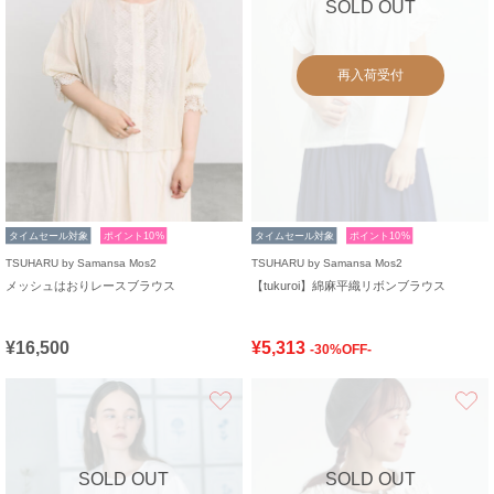
SOLD OUT
再入荷受付
タイムセール対象
ポイント10%
タイムセール対象
ポイント10%
TSUHARU by Samansa Mos2
TSUHARU by Samansa Mos2
メッシュはおりレースブラウス
【tukuroi】綿麻平織リボンブラウス
¥16,500
¥5,313
-30%OFF-
お気に入り
SOLD OUT
SOLD OUT