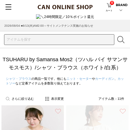
0
BRAND
カート
2026/08/04 ■8/13(木)AM2:00～サイトメンテナンス実施のお知らせ
TSUHARU by Samansa Mos2（ツハル バイ サマンサ
モスモス）/シャツ・ブラウス（ホワイト/白系）
シャツ・ブラウス
の商品一覧です。他にも
ニット・セーター
や
カーディガン
、
カッ
トソー
など定番アイテムを多数取り揃えております。
さらに絞り込む
表示変更
アイテム数：
11
件
お気に入り