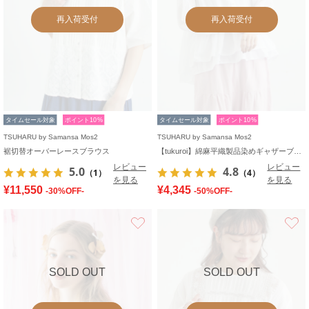
再入荷受付
再入荷受付
タイムセール対象
ポイント10%
タイムセール対象
ポイント10%
TSUHARU by Samansa Mos2
TSUHARU by Samansa Mos2
裾切替オーバーレースブラウス
【tukuroi】綿麻平織製品染めギャザーブラウス
レビュー
レビュー
5.0
4.8
（1）
（4）
を見る
を見る
¥11,550
¥4,345
-30%OFF-
-50%OFF-
お気に入り
SOLD OUT
SOLD OUT