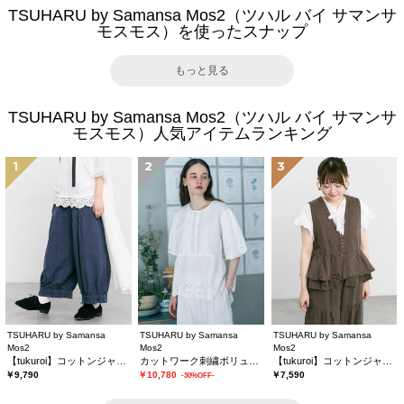
TSUHARU by Samansa Mos2（ツハル バイ サマンサ
モスモス）を使ったスナップ
もっと見る
TSUHARU by Samansa Mos2（ツハル バイ サマンサ
モスモス）人気アイテムランキング
1
2
3
TSUHARU by Samansa
TSUHARU by Samansa
TSUHARU by Samansa
Mos2
Mos2
Mos2
【tukuroi】コットンジャカード製品染め裾フリルパンツ《WEB限定》
カットワーク刺繍ボリューム袖ブラウス
【tukuroi】コットンジャカード製品染めベスト《WEB限定》
￥9,790
￥10,780
￥7,590
-30%OFF-