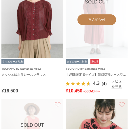
SOLD OUT
再入荷受付
タイムセール対象
タイムセール対象
SALE
TSUHARU by Samansa Mos2
TSUHARU by Samansa Mos2
メッシュはおりレースブラウス
【WEB限定 Sサイズ】刺繍切替レースワンピース
レビュー
4.3
（4）
を見る
¥16,500
¥10,450
-50%OFF-
お気に入り
SOLD OUT