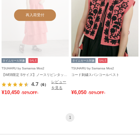
再入荷受付
タイムセール対象
SALE
タイムセール対象
SALE
TSUHARU by Samansa Mos2
TSUHARU by Samansa Mos2
【WEB限定 Sサイズ】ノースリピンタックワンピース
コード刺繍スパンコールベスト
レビュー
4.7
（6）
を見る
¥10,450
¥6,050
-50%OFF-
-50%OFF-
1