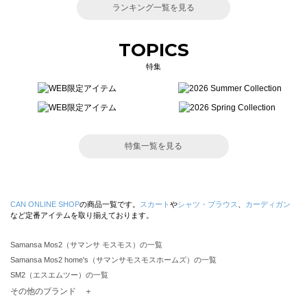
ランキング一覧を見る
TOPICS
特集
特集一覧を見る
CAN ONLINE SHOP
の商品一覧です。
スカート
や
シャツ・ブラウス
、
カーディガン
など定番アイテムを取り揃えております。
Samansa Mos2（サマンサ モスモス）の一覧
Samansa Mos2 home's（サマンサモスモスホームズ）の一覧
SM2（エスエムツー）の一覧
TSUHARU by Samansa Mos2（ツハルバイサマンサモスモス）の一覧
その他のブランド ＋
sm2rhythm（サマンサモスモス リズム）の一覧