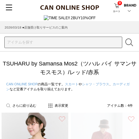
0
BRAND
カート
2026/03/18 ■店舗受け取りサービスのご案内
TSUHARU by Samansa Mos2（ツハル バイ サマンサ
モスモス）/レッド/赤系
CAN ONLINE SHOP
の商品一覧です。
スカート
や
シャツ・ブラウス
、
カーディガ
ン
など定番アイテムを取り揃えております。
さらに絞り込む
表示変更
アイテム数：
4
件
お気に入り