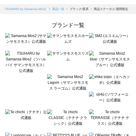
sm2rhythm（サマンサモスモス リズム）の一覧
Samansa Mos2 blue（サマンサモスモス ブルー）の一覧
TSUHARU by Samansa Mos2
商品一覧
ブラック/黒系
商品ステータス:期間限定
Samansa Mos2 Lagom（サマンサモスモス ラーゴム）の一覧
ehka sopo（エヘカソポ）の一覧
ブランド一覧
sō4ū（ソウフォーユー）の一覧
Te chichi（テチチ）の一覧
Te chichi CLASSIC（テチチ クラシック）の一覧
Te chichi TERRASSE（テチチ テラス）の一覧
Lugnoncure（ルノンキュール）の一覧
BETTY'S BLUE（べティーズブルー）の一覧
Wpc.（ワールドパーティー）の一覧