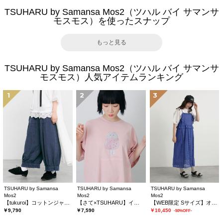
TSUHARU by Samansa Mos2（ツハル バイ サマンサ
モスモス）を使ったスナップ
もっと見る
TSUHARU by Samansa Mos2（ツハル バイ サマンサ
モスモス）人気アイテムランキング
1
2
3
TSUHARU by Samansa
TSUHARU by Samansa
TSUHARU by Samansa
Mos2
Mos2
Mos2
【tukuroi】コットンジャカード製品染め裾フリルパンツ《WEB限定》
【さて×TSUHARU】イラスト柄プリントTシャツ
【WEB限定 Sサイズ】オーバーレースキャミワンピース
￥9,790
￥7,590
￥10,450
-50%OFF-