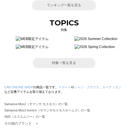
ランキング一覧を見る
TOPICS
特集
特集一覧を見る
CAN ONLINE SHOP
の商品一覧です。
スカート
や
シャツ・ブラウス
、
カーディガン
など定番アイテムを取り揃えております。
Samansa Mos2（サマンサ モスモス）の一覧
Samansa Mos2 home's（サマンサモスモスホームズ）の一覧
SM2（エスエムツー）の一覧
TSUHARU by Samansa Mos2（ツハルバイサマンサモスモス）の一覧
その他のブランド ＋