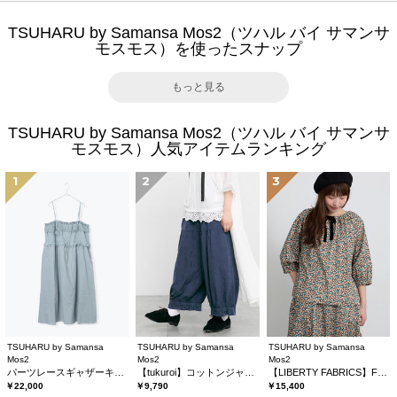
TSUHARU by Samansa Mos2（ツハル バイ サマンサ
モスモス）を使ったスナップ
もっと見る
TSUHARU by Samansa Mos2（ツハル バイ サマンサ
モスモス）人気アイテムランキング
1
2
3
TSUHARU by Samansa
TSUHARU by Samansa
TSUHARU by Samansa
Mos2
Mos2
Mos2
パーツレースギャザーキャミワンピース
【tukuroi】コットンジャカード製品染め裾フリルパンツ《WEB限定》
【LIBERTY FABRICS】Floralia柄前後着ブラウス
￥22,000
￥9,790
￥15,400