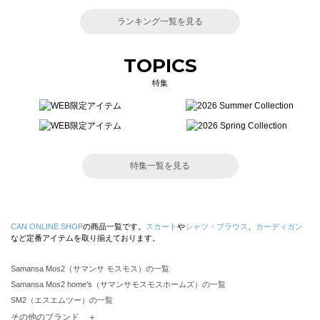
ランキング一覧を見る
TOPICS
特集
特集一覧を見る
CAN ONLINE SHOP
の商品一覧です。
スカート
や
シャツ・ブラウス
、
カーディガン
など定番アイテムを取り揃えております。
Samansa Mos2（サマンサ モスモス）の一覧
Samansa Mos2 home's（サマンサモスモスホームズ）の一覧
SM2（エスエムツー）の一覧
TSUHARU by Samansa Mos2（ツハルバイサマンサモスモス）の一覧
その他のブランド ＋