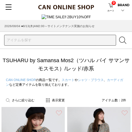
0
BRAND
カート
2026/08/04 ■8/13(木)AM2:00～サイトメンテナンス実施のお知らせ
TSUHARU by Samansa Mos2（ツハル バイ サマンサ
モスモス）/レッド/赤系
CAN ONLINE SHOP
の商品一覧です。
スカート
や
シャツ・ブラウス
、
カーディガ
ン
など定番アイテムを取り揃えております。
さらに絞り込む
表示変更
アイテム数：
2
件
お気に入り