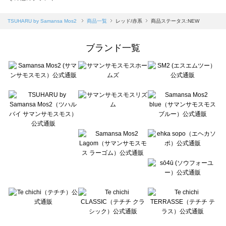
sm2rhythm（サマンサモスモス リズム）の一覧
Samansa Mos2 blue（サマンサモスモス ブルー）の一覧
TSUHARU by Samansa Mos2
商品一覧
レッド/赤系
商品ステータス:NEW
Samansa Mos2 Lagom（サマンサモスモス ラーゴム）の一覧
ehka sopo（エヘカソポ）の一覧
ブランド一覧
sō4ū（ソウフォーユー）の一覧
Te chichi（テチチ）の一覧
Te chichi CLASSIC（テチチ クラシック）の一覧
Te chichi TERRASSE（テチチ テラス）の一覧
Lugnoncure（ルノンキュール）の一覧
BETTY'S BLUE（べティーズブルー）の一覧
Wpc.（ワールドパーティー）の一覧