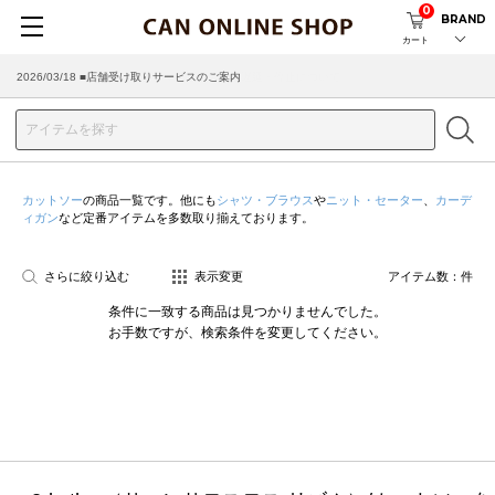
0
BRAND
カート
2026/03/18 ■店舗受け取りサービスのご案内
カットソー
の商品一覧です。他にも
シャツ・ブラウス
や
ニット・セーター
、
カーデ
ィガン
など定番アイテムを多数取り揃えております。
さらに絞り込む
表示変更
アイテム数：
件
条件に一致する商品は見つかりませんでした。
お手数ですが、検索条件を変更してください。