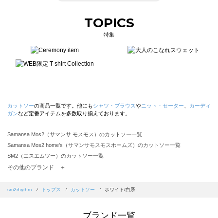
TOPICS
特集
カットソー
の商品一覧です。他にも
シャツ・ブラウス
や
ニット・セーター
、
カーディ
ガン
など定番アイテムを多数取り揃えております。
Samansa Mos2（サマンサ モスモス）のカットソー一覧
Samansa Mos2 home's（サマンサモスモスホームズ）のカットソー一覧
SM2（エスエムツー）のカットソー一覧
TSUHARU by Samansa Mos2（ツハルバイサマンサモスモス）のカットソー一覧
その他のブランド ＋
sm2rhythm（サマンサモスモス リズム）のカットソー一覧
Samansa Mos2 blue（サマンサモスモス ブルー）のカットソー一覧
sm2rhythm
トップス
カットソー
ホワイト/白系
Samansa Mos2 Lagom（サマンサモスモス ラーゴム）のカットソー一覧
ehka sopo（エヘカソポ）のカットソー一覧
ブランド一覧