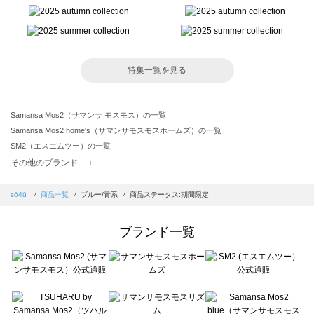
特集一覧を見る
Samansa Mos2（サマンサ モスモス）の一覧
Samansa Mos2 home's（サマンサモスモスホームズ）の一覧
SM2（エスエムツー）の一覧
TSUHARU by Samansa Mos2（ツハルバイサマンサモスモス）の一覧
その他のブランド ＋
sm2rhythm（サマンサモスモス リズム）の一覧
Samansa Mos2 blue（サマンサモスモス ブルー）の一覧
sō4ū
商品一覧
ブルー/青系
商品ステータス:期間限定
Samansa Mos2 Lagom（サマンサモスモス ラーゴム）の一覧
ehka sopo（エヘカソポ）の一覧
ブランド一覧
sō4ū（ソウフォーユー）の一覧
Te chichi（テチチ）の一覧
Te chichi CLASSIC（テチチ クラシック）の一覧
Te chichi TERRASSE（テチチ テラス）の一覧
Lugnoncure（ルノンキュール）の一覧