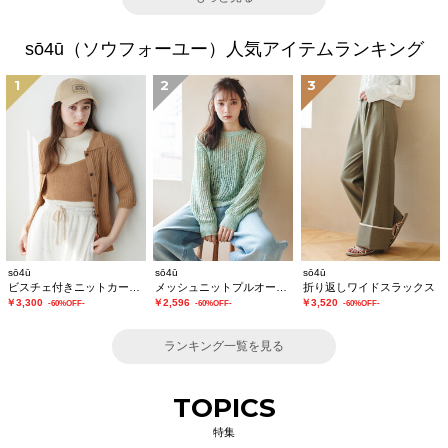
sō4ū（ソウフォーユー）人気アイテムランキング
1
2
3
sō4ū
sō4ū
sō4ū
ビスチェ付きニットカーディガン
メッシュニットプルオーバー
折り返しワイドスラックス
￥3,300
￥2,596
￥3,520
-60%OFF-
-60%OFF-
-60%OFF-
ランキング一覧を見る
TOPICS
特集