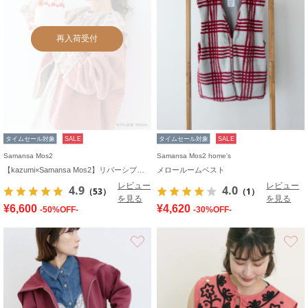
再入荷受付
タイムセール対象
SALE
タイムセール対象
SALE
Samansa Mos2
Samansa Mos2 home's
【kazumi×Samansa Mos2】リバーシブルジャケット
メロールームベスト
レビュー
レビュー
4.9
4.0
（53）
（1）
を見る
を見る
¥6,600
¥4,620
-50%OFF-
-30%OFF-
お気に入り