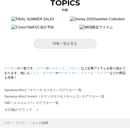
TOPICS
特集
特集一覧を見る
アウター
の一覧です。
コート
や
ジャケット
、
ブルゾン
など定番アイテムを取り揃えて
おります。他にも
ニット・セーター
や
カーディガン
、
ストール・マフラー
などの商品
も充実！
Samansa Mos2（サマンサ モスモス）のアウター一覧
Samansa Mos2 home's（サマンサモスモスホームズ）のアウター一覧
SM2（エスエムツー）のアウター一覧
TSUHARU by Samansa Mos2（ツハルバイサマンサモスモス）のアウター一覧
その他のブランド ＋
sm2rhythm（サマンサモスモス リズム）のアウター一覧
Samansa Mos2 blue（サマンサモスモス ブルー）のアウター一覧
TOP
アウター
レッド/赤系
Samansa Mos2 Lagom（サマンサモスモス ラーゴム）のアウター一覧