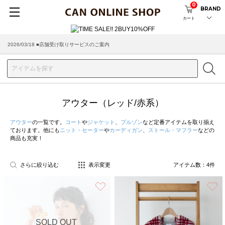
0
BRAND
カート
2026/08/04 ■8/13(木)AM2:00～サイトメンテナンス実施のお知らせ
2026/03/18 ■店舗受け取りサービスのご案内
アウター（レッド/赤系）
アウター
の一覧です。
コート
や
ジャケット
、
ブルゾン
など定番アイテムを取り揃え
ております。他にも
ニット・セーター
や
カーディガン
、
ストール・マフラー
などの
商品も充実！
さらに絞り込む
表示変更
アイテム数：
4
件
お気に入り
SOLD OUT