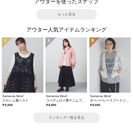
アウターを使ったスナップ
もっと見る
アウター人気アイテムランキング
1
2
3
Samansa Mos2
Samansa Mos2
Samansa Mos2
クロシェ風ベスト
コーデュロイ襟デニムブルゾン
オーバーレースフードジャケット
￥5,940
￥8,800
￥8,690
ランキング一覧を見る