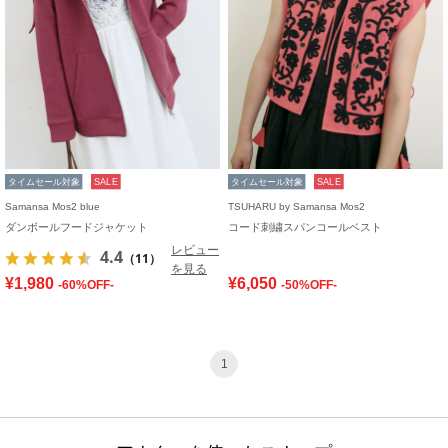
タイムセール対象
SALE
タイムセール対象
SALE
Samansa Mos2 blue
TSUHARU by Samansa Mos2
ダンボールフードジャケット
コード刺繍スパンコールベスト
レビュー
4.4
（11）
を見る
¥1,980
¥6,050
-60%OFF-
-50%OFF-
1