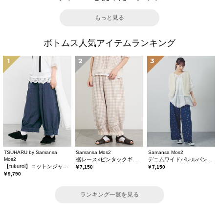
もっと見る
ボトムス人気アイテムランキング
1
2
3
TSUHARU by Samansa
Samansa Mos2
Samansa Mos2
Mos2
裾レース×ピンタックギャザーパンツ《限定カラーあり》
デニムワイドバレルパンツ〈WEB限定SS・XLサイズ〉
【tukuroi】コットンジャカード製品染め裾フリルパンツ《WEB限定》
￥7,150
￥7,150
￥9,790
ランキング一覧を見る