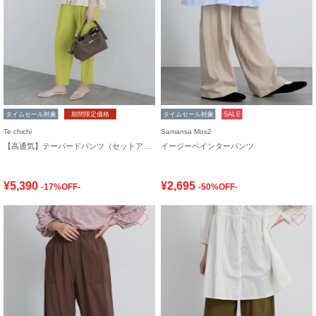
タイムセール対象
期間限定価格
タイムセール対象
SALE
Te chichi
Samansa Mos2
【高通気】テーパードパンツ（セットアップ可）
イージーペインターパンツ
¥5,390
¥2,695
-17%OFF-
-50%OFF-
お気に入り