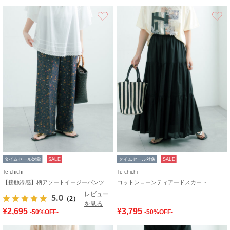
お気に入り
タイムセール対象
SALE
タイムセール対象
SALE
Te chichi
Te chichi
【接触冷感】柄アソートイージーパンツ
コットンローンティアードスカート
レビュー
5.0
（2）
を見る
¥2,695
¥3,795
-50%OFF-
-50%OFF-