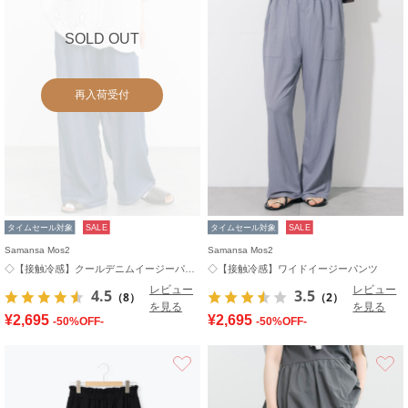
SOLD OUT
再入荷受付
タイムセール対象
SALE
タイムセール対象
SALE
Samansa Mos2
Samansa Mos2
◇【接触冷感】クールデニムイージーパンツ
◇【接触冷感】ワイドイージーパンツ
レビュー
レビュー
4.5
3.5
（8）
（2）
を見る
を見る
¥2,695
¥2,695
-50%OFF-
-50%OFF-
お気に入り