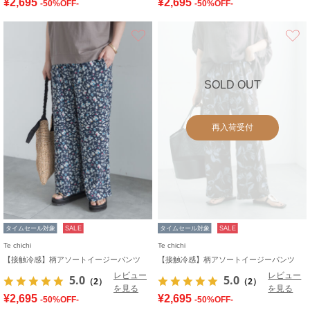
¥2,695
¥2,695
-50%OFF-
-50%OFF-
お気に入り
SOLD OUT
再入荷受付
タイムセール対象
SALE
タイムセール対象
SALE
Te chichi
Te chichi
【接触冷感】柄アソートイージーパンツ
【接触冷感】柄アソートイージーパンツ
レビュー
レビュー
5.0
5.0
（2）
（2）
を見る
を見る
¥2,695
¥2,695
-50%OFF-
-50%OFF-