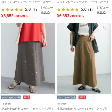
コットンローンレースティアードスカート
コットンローンレースティアードスカート
レビュー
レビュー
5.0
5.0
（1）
（1）
を見る
を見る
¥6,853
¥6,853
-30%OFF-
-30%OFF-
お気に入り
タイムセール対象
SALE
タイムセール対象
SALE
Te chichi
Te chichi
小花柄刺繍台形スカート(セットアップ可)
小花柄刺繍台形スカート(セットアップ可)