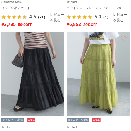
Samansa Mos2
Te chichi
インド綿柄スカート
コットンローンレースティアードスカート
レビュー
レビュー
4.5
5.0
（21）
（1）
を見る
を見る
¥3,795
¥6,853
-50%OFF-
-30%OFF-
お気に入り
タイムセール対象
SALE
タイムセール対象
SALE
Te chichi
Te chichi