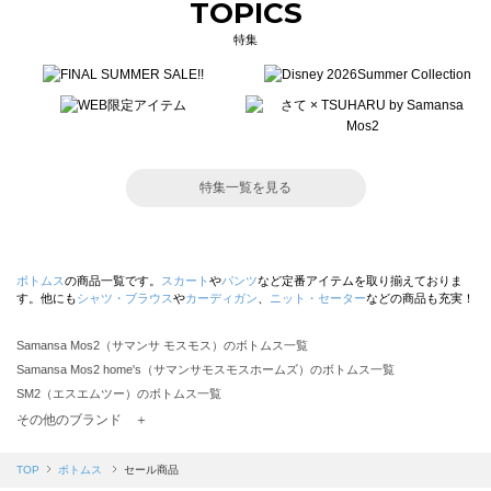
TOPICS
特集
特集一覧を見る
ボトムス
の商品一覧です。
スカート
や
パンツ
など定番アイテムを取り揃えておりま
す。他にも
シャツ・ブラウス
や
カーディガン
、
ニット・セーター
などの商品も充実！
Samansa Mos2（サマンサ モスモス）のボトムス一覧
Samansa Mos2 home's（サマンサモスモスホームズ）のボトムス一覧
SM2（エスエムツー）のボトムス一覧
TSUHARU by Samansa Mos2（ツハルバイサマンサモスモス）のボトムス一覧
その他のブランド ＋
sm2rhythm（サマンサモスモス リズム）のボトムス一覧
Samansa Mos2 blue（サマンサモスモス ブルー）のボトムス一覧
TOP
ボトムス
セール商品
Samansa Mos2 Lagom（サマンサモスモス ラーゴム）のボトムス一覧