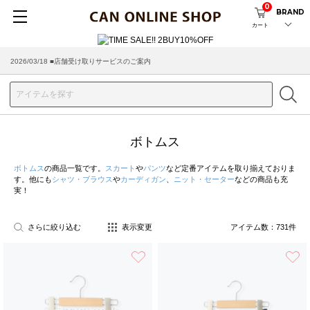
0
BRAND
カート
2026/08/04 ■8/13(木)AM2:00～サイトメンテナンス実施のお知らせ
ボトムス
ボトムス
の商品一覧です。
スカート
や
パンツ
など定番アイテムを取り揃えておりま
す。他にも
シャツ・ブラウス
や
カーディガン
、
ニット・セーター
などの商品も充
実！
さらに絞り込む
表示変更
アイテム数：
731
件
お気に入り