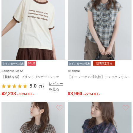
タイムセール対象
SALE
タイムセール対象
期間限定価格
Samansa Mos2
Te chichi
【接触冷感】プリントリンガーTシャツ
【イージーケア/通気性】チェックフリルフレンチスリーブブラウス
レビュー
5.0
（1）
を見る
¥2,233
¥3,960
-30%OFF-
-27%OFF-
お気に入り