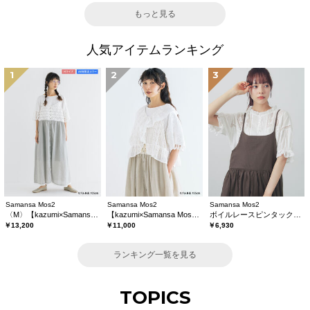
もっと見る
人気アイテムランキング
1
2
3
Samansa Mos2
Samansa Mos2
Samansa Mos2
〈M〉【kazumi×Samansa Mos2】キャミワンピース《WEB限定カラーあり》
【kazumi×Samansa Mos2】レースフリルブラウス
ボイルレースピンタックブラウス
￥13,200
￥11,000
￥6,930
ランキング一覧を見る
TOPICS