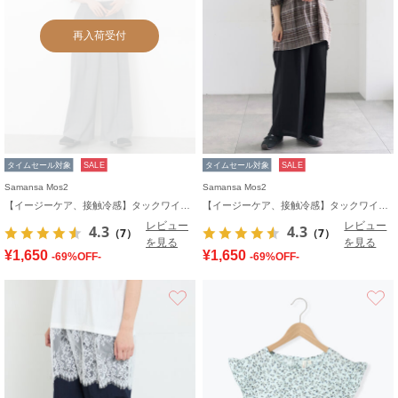
再入荷受付
タイムセール対象
SALE
タイムセール対象
SALE
Samansa Mos2
Samansa Mos2
【イージーケア、接触冷感】タックワイドパンツ
【イージーケア、接触冷感】タックワイドパンツ
レビュー
レビュー
4.3
4.3
（7）
（7）
を見る
を見る
¥1,650
¥1,650
-69%OFF-
-69%OFF-
お気に入り