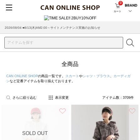
0
BRAND
カート
2026/07/29 ■【お知らせ】ヤマト運輸の配送遅延・停止について
全商品
CAN ONLINE SHOP
の商品一覧です。
スカート
や
シャツ・ブラウス
、
カーディガ
ン
など定番アイテムを取り揃えております。
さらに絞り込む
表示変更
アイテム数：
3709
件
お気に入り
SOLD OUT