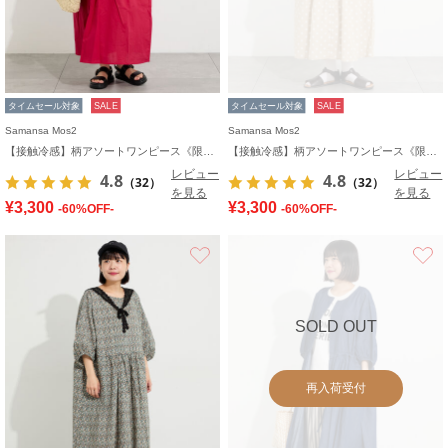
タイムセール対象
SALE
タイムセール対象
SALE
Samansa Mos2
Samansa Mos2
【接触冷感】柄アソートワンピース《限定カラーあり》
【接触冷感】柄アソートワンピース《限定カラーあり》
レビュー
レビュー
4.8
4.8
（32）
（32）
を見る
を見る
¥3,300
¥3,300
-60%OFF-
-60%OFF-
お気に入り
SOLD OUT
再入荷受付