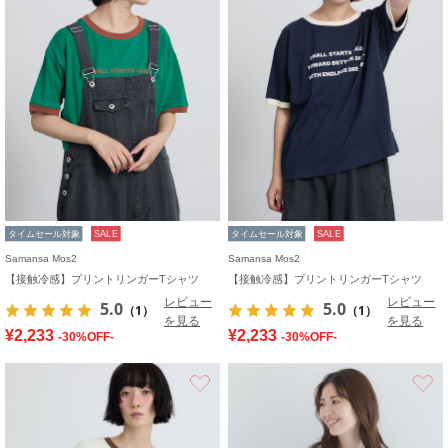
タイムセール対象
SALE
タイムセール対象
SALE
Samansa Mos2
Samansa Mos2
【接触冷感】プリントリンガーTシャツ
【接触冷感】プリントリンガーTシャツ
レビュー
レビュー
5.0
5.0
（1）
（1）
を見る
を見る
¥2,233
¥2,233
-30%OFF-
-30%OFF-
お気に入り