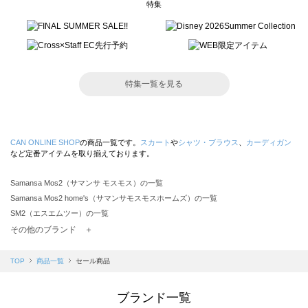
特集
特集一覧を見る
CAN ONLINE SHOP
の商品一覧です。
スカート
や
シャツ・ブラウス
、
カーディガン
など定番アイテムを取り揃えております。
Samansa Mos2（サマンサ モスモス）の一覧
Samansa Mos2 home's（サマンサモスモスホームズ）の一覧
SM2（エスエムツー）の一覧
TSUHARU by Samansa Mos2（ツハルバイサマンサモスモス）の一覧
その他のブランド ＋
sm2rhythm（サマンサモスモス リズム）の一覧
Samansa Mos2 blue（サマンサモスモス ブルー）の一覧
TOP
商品一覧
セール商品
Samansa Mos2 Lagom（サマンサモスモス ラーゴム）の一覧
ehka sopo（エヘカソポ）の一覧
ブランド一覧
sō4ū（ソウフォーユー）の一覧