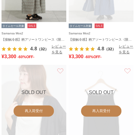
タイムセール対象
SALE
タイムセール対象
SALE
Samansa Mos2
Samansa Mos2
【接触冷感】柄アソートワンピース《限定カラーあり》
【接触冷感】柄アソートワンピース《限定カラーあり》
レビュー
レビュー
4.8
4.8
（32）
（32）
を見る
を見る
¥3,300
¥3,300
-60%OFF-
-60%OFF-
お気に入り
SOLD OUT
SOLD OUT
再入荷受付
再入荷受付