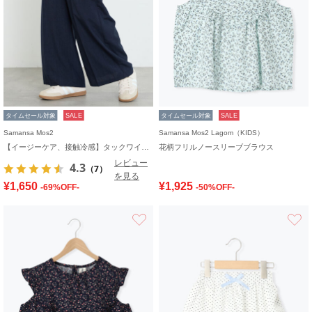
タイムセール対象
SALE
タイムセール対象
SALE
Samansa Mos2
Samansa Mos2 Lagom（KIDS）
【イージーケア、接触冷感】タックワイドパンツ
花柄フリルノースリーブブラウス
レビュー
4.3
（7）
を見る
¥1,650
¥1,925
-69%OFF-
-50%OFF-
お気に入り