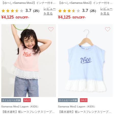
【ゆべし×Samansa Mos2】インナー付キャミワンピース
【ゆべし×Samansa Mos2】インナー付キャミワンピース
レビュー
レビュー
3.7
3.7
（25）
（25）
を見る
を見る
¥4,125
¥4,125
-50%OFF-
-50%OFF-
お気に入り
タイムセール対象
SALE
タイムセール対象
SALE
Samansa Mos2 Lagom（KIDS）
Samansa Mos2 Lagom（KIDS）
【吸水速乾】裾レースフレンチスリーブTシャツ
【吸水速乾】裾レースフレンチスリーブTシャツ