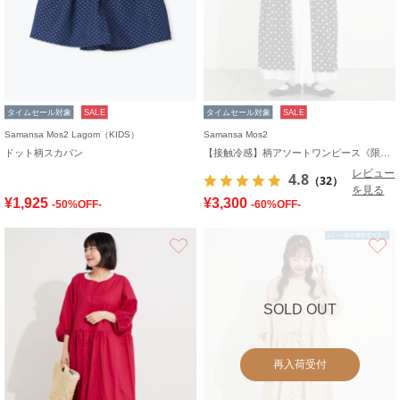
タイムセール対象
SALE
タイムセール対象
SALE
Samansa Mos2 Lagom（KIDS）
Samansa Mos2
ドット柄スカパン
【接触冷感】柄アソートワンピース《限定カラーあり》
レビュー
4.8
（32）
を見る
¥1,925
¥3,300
-50%OFF-
-60%OFF-
お気に入り
SOLD OUT
再入荷受付