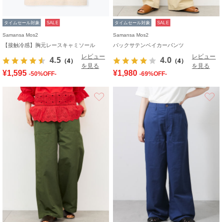
タイムセール対象
SALE
タイムセール対象
SALE
Samansa Mos2
Samansa Mos2
【接触冷感】胸元レースキャミソール
バックサテンベイカーパンツ
レビュー
レビュー
4.5
4.0
（4）
（4）
を見る
を見る
¥1,595
¥1,980
-50%OFF-
-69%OFF-
お気に入り