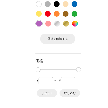
選択を解除する
価格
¥
~
¥
リセット
絞り込む