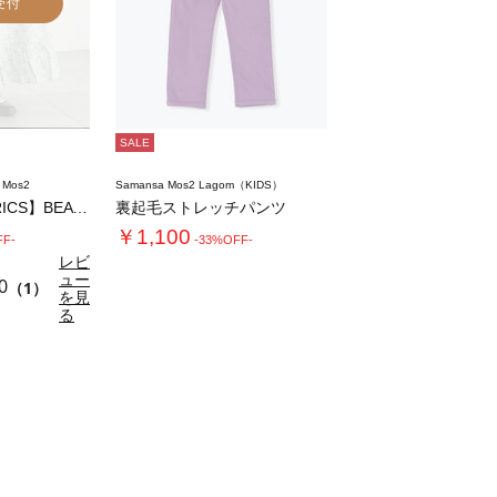
受付
SALE
 Mos2
Samansa Mos2 Lagom（KIDS）
【LIBERTY FABRICS】BEATR…
裏起毛ストレッチパンツ
￥1,100
FF-
-33%OFF-
レビ
ュー
0
（1）
を見
る