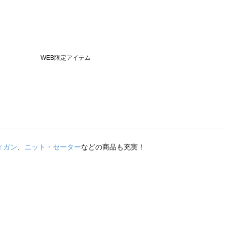
ィガン
、
ニット・セーター
などの商品も充実！