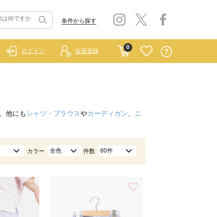
条件から探す
0
ログイン
会員登録
。他にも
シャツ・ブラウス
や
カーディガン
、
ニ
全色
80件
カラー
件数
お気に入り
お気に入り