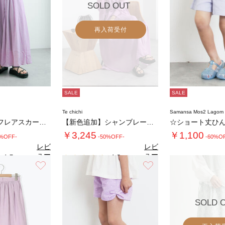
SOLD OUT
再入荷受付
SALE
SALE
Te chichi
Samansa Mos2 Lago
ボイルタックフレアスカート(セットアップ可)…
【新色追加】シャンブレーボイルスカート(セッ…
☆ショート丈ひ
￥3,245
￥1,100
0%OFF-
-50%OFF-
-60%O
レビ
レビ
ュー
ュー
4.5
4.3
（2）
（6）
を見
を見
お気に入り
お気に入り
る
る
SOLD 