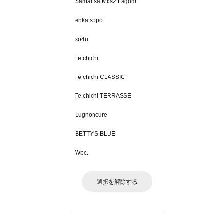
Samansa Mos2 Lagom
ehka sopo
sō4ū
Te chichi
Te chichi CLASSIC
Te chichi TERRASSE
Lugnoncure
BETTY'S BLUE
Wpc.
選択を解除する