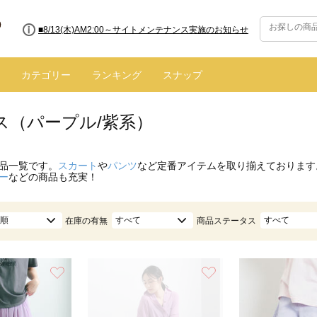
■8/13(木)AM2:00～サイトメンテナンス実施のお知らせ
カテゴリー
ランキング
スナップ
ス（パープル/紫系）
品一覧です。
スカート
や
パンツ
など定番アイテムを取り揃えております
ー
などの商品も充実！
順
すべて
すべて
在庫の有無
商品ステータス
お気に入り
お気に入り