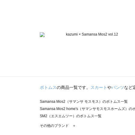
ボトムス
の商品一覧です。
スカート
や
パンツ
など
Samansa Mos2（サマンサ モスモス）のボトムス一覧
Samansa Mos2 home's（サマンサモスモスホームズ）
SM2（エスエムツー）のボトムス一覧
TSUHARU by Samansa Mos2（ツハルバイサマンサ
その他のブランド ＋
sm2rhythm（サマンサモスモス リズム）のボトムス一覧