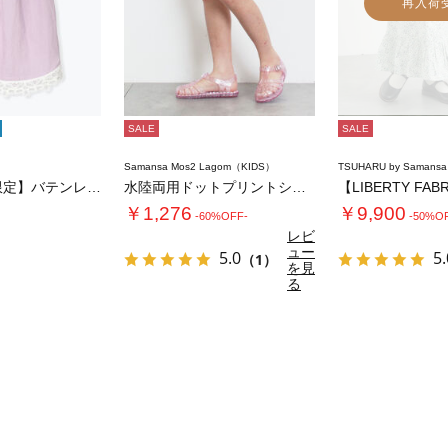
再入荷
SALE
SALE
Samansa Mos2 Lagom（KIDS）
TSUHARU by Samansa
【立川店/EC限定】バテンレースエプロンスカ…
水陸両用ドットプリントショートパンツ
￥1,276
￥9,900
-60%OFF-
-50%O
レビ
ュー
5.0
5.
（1）
を見
る