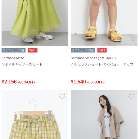
タイムセール対象
SALE
タイムセール対象
SALE
Samansa Mos2
Samansa Mos2 Lagom（KIDS）
◇ボイルギャザースカート
☆チェックショートパンツ(セットアップ可)
¥2,156
¥1,540
-60%OFF-
-60%OFF-
お気に入り