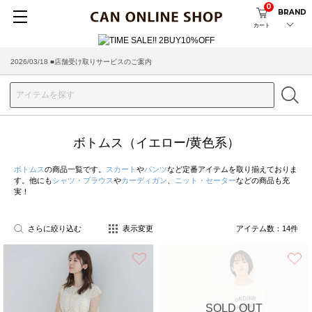
0
BRAND
カート
2026/03/18 ■店舗受け取りサービスのご案内
ボトムス（イエロー/黄色系）
ボトムス
の商品一覧です。
スカート
や
パンツ
など定番アイテムを取り揃えておりま
す。他にも
シャツ・ブラウス
や
カーディガン
、
ニット・セーター
などの商品も充
実！
さらに絞り込む
表示変更
アイテム数：
14
件
お気に入り
SOLD OUT