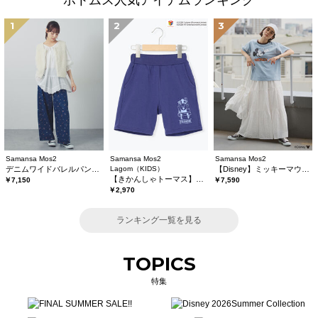
ボトムス人気アイテムランキング
1
2
3
Samansa Mos2
Samansa Mos2
Samansa Mos2
デニムワイドバレルパンツ〈WEB限定SS・XLサイズ〉
Lagom（KIDS）
【Disney】ミッキーマウス/総刺繍スカート
【きかんしゃトーマス】ミニ裏毛ハーフパンツ
￥7,150
￥7,590
￥2,970
ランキング一覧を見る
TOPICS
特集