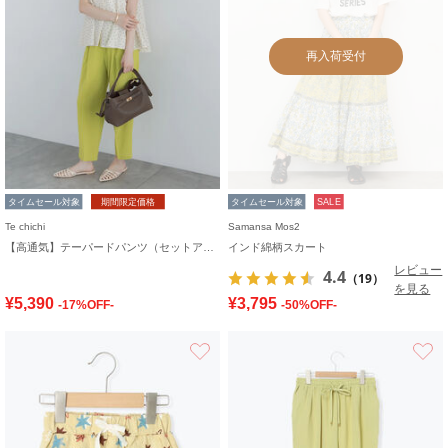
再入荷受付
タイムセール対象
期間限定価格
タイムセール対象
SALE
Te chichi
Samansa Mos2
【高通気】テーパードパンツ（セットアップ可）
インド綿柄スカート
レビュー
4.4
（19）
を見る
¥5,390
¥3,795
-17%OFF-
-50%OFF-
お気に入り