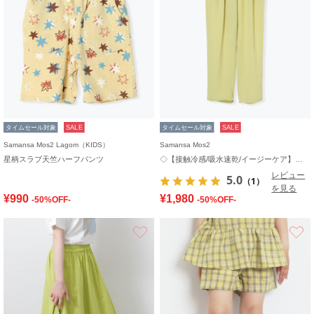
タイムセール対象
SALE
タイムセール対象
SALE
Samansa Mos2 Lagom（KIDS）
Samansa Mos2
星柄スラブ天竺ハーフパンツ
◇【接触冷感/吸水速乾/イージーケア】イージーパンツ
レビュー
5.0
（1）
を見る
¥990
¥1,980
-50%OFF-
-50%OFF-
お気に入り