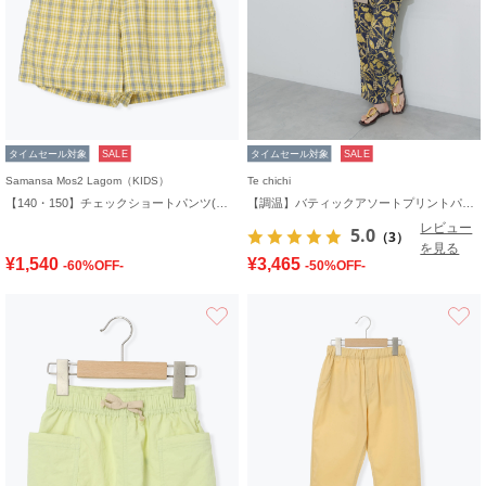
タイムセール対象
SALE
タイムセール対象
SALE
Samansa Mos2 Lagom（KIDS）
Te chichi
【140・150】チェックショートパンツ(セットアップ可)
【調温】バティックアソートプリントパンツ
レビュー
5.0
（3）
を見る
¥1,540
¥3,465
-60%OFF-
-50%OFF-
お気に入り