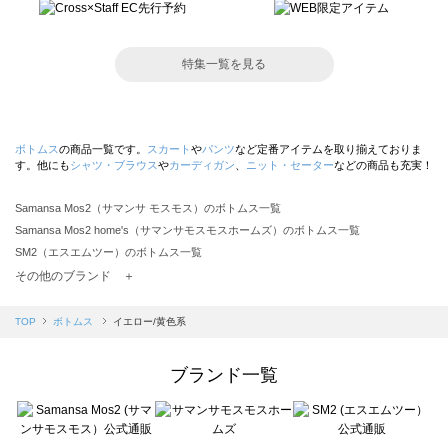
特集一覧を見る
ボトムス
の商品一覧です。
スカート
や
パンツ
など定番アイテムを取り揃えておりま
す。他にも
シャツ・ブラウス
や
カーディガン
、
ニット・セーター
などの商品も充実！
Samansa Mos2（サマンサ モスモス）のボトムス一覧
Samansa Mos2 home's（サマンサモスモスホームズ）のボトムス一覧
SM2（エスエムツー）のボトムス一覧
TSUHARU by Samansa Mos2（ツハルバイサマンサモスモス）のボトムス一覧
その他のブランド ＋
sm2rhythm（サマンサモスモス リズム）のボトムス一覧
Samansa Mos2 blue（サマンサモスモス ブルー）のボトムス一覧
TOP
ボトムス
イエロー/黄色系
Samansa Mos2 Lagom（サマンサモスモス ラーゴム）のボトムス一覧
ehka sopo（エヘカソポ）のボトムス一覧
ブランド一覧
sō4ū（ソウフォーユー）のボトムス一覧
Te chichi（テチチ）のボトムス一覧
Te chichi CLASSIC（テチチ クラシック）のボトムス一覧