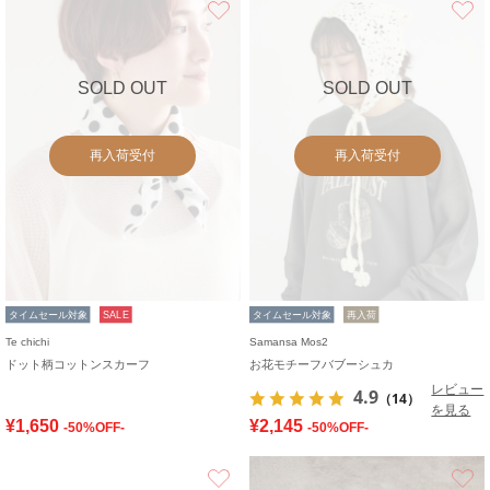
SOLD OUT
SOLD OUT
再入荷受付
再入荷受付
タイムセール対象
SALE
タイムセール対象
再入荷
Te chichi
Samansa Mos2
ドット柄コットンスカーフ
お花モチーフバブーシュカ
レビュー
4.9
（14）
を見る
¥1,650
¥2,145
-50%OFF-
-50%OFF-
お気に入り