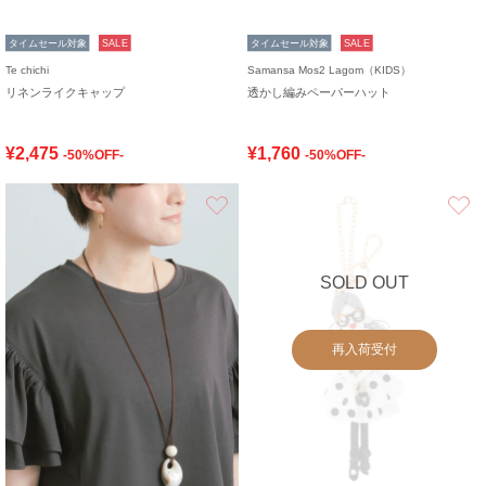
タイムセール対象
SALE
タイムセール対象
SALE
Te chichi
Samansa Mos2 Lagom（KIDS）
リネンライクキャップ
透かし編みペーパーハット
¥2,475
¥1,760
-50%OFF-
-50%OFF-
お気に入り
SOLD OUT
再入荷受付