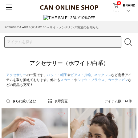
0
BRAND
カート
2026/08/04 ■8/13(木)AM2:00～サイトメンテナンス実施のお知らせ
アクセサリー（ホワイト/白系）
アクセサリー
の一覧です。
ハット・帽子
や
ピアス・指輪
、
ネックレス
など定番アイ
テムを取り揃えております。他にも
スカート
や
シャツ・ブラウス
、
カーディガン
な
どの商品も充実！
さらに絞り込む
表示変更
アイテム数：
41
件
お気に入り