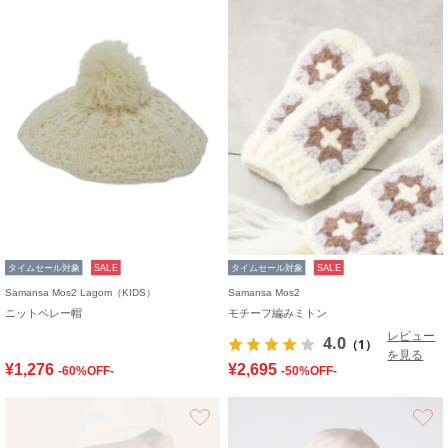
タイムセール対象
SALE
タイムセール対象
SALE
Samansa Mos2 Lagom（KIDS）
Samansa Mos2
ニットベレー帽
モチーフ編みミトン
レビュー
4.0
（1）
を見る
¥1,276
¥2,695
-60%OFF-
-50%OFF-
お気に入り