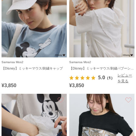
Samansa Mos2
Samansa Mos2
【Disney】ミッキーマウス/刺繍キャップ
【Disney】ミッキーマウス/刺繍バブーシュカ
レビュー
5.0
（1）
を見る
¥3,850
¥3,850
お気に入り