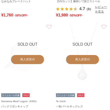
なみなみブレードハット
【UVカット】麻綿シワ加工ストール
レビュー
4.7
（3）
を見る
¥1,760
¥1,980
-50%OFF-
-50%OFF-
お気に入り
SOLD OUT
SOLD OUT
再入荷受付
再入荷受付
タイムセール対象
SALE
タイムセール対象
SALE
Samansa Mos2 Lagom（KIDS）
Te chichi
バックリボンキャップ
一粒パールネックレス