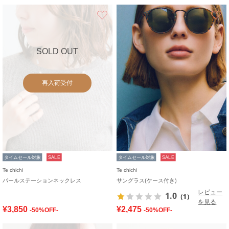
お気に入り
SOLD OUT
再入荷受付
タイムセール対象
SALE
タイムセール対象
SALE
Te chichi
Te chichi
パールステーションネックレス
サングラス(ケース付き)
レビュー
1.0
（1）
を見る
¥3,850
¥2,475
-50%OFF-
-50%OFF-
お気に入り