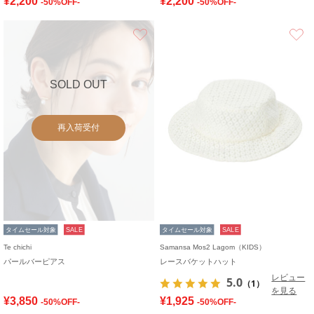
¥2,200
¥2,200
-50%OFF-
-50%OFF-
お気に入り
SOLD OUT
再入荷受付
タイムセール対象
SALE
タイムセール対象
SALE
Te chichi
Samansa Mos2 Lagom（KIDS）
パールバーピアス
レースバケットハット
レビュー
5.0
（1）
を見る
¥3,850
¥1,925
-50%OFF-
-50%OFF-