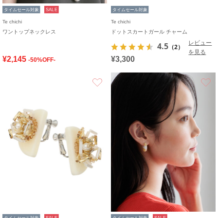
タイムセール対象
SALE
タイムセール対象
Te chichi
Te chichi
ワントップネックレス
ドットスカートガール チャーム
レビュー
4.5
（2）
を見る
¥2,145
¥3,300
-50%OFF-
お気に入り
タイムセール対象
SALE
タイムセール対象
SALE