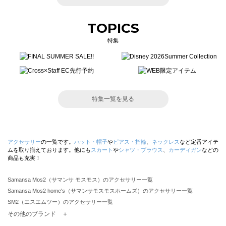
TOPICS
特集
特集一覧を見る
アクセサリー
の一覧です。
ハット・帽子
や
ピアス・指輪
、
ネックレス
など定番アイテ
ムを取り揃えております。他にも
スカート
や
シャツ・ブラウス
、
カーディガン
などの
商品も充実！
Samansa Mos2（サマンサ モスモス）のアクセサリー一覧
Samansa Mos2 home's（サマンサモスモスホームズ）のアクセサリー一覧
SM2（エスエムツー）のアクセサリー一覧
TSUHARU by Samansa Mos2（ツハルバイサマンサモスモス）のアクセサリー一覧
その他のブランド ＋
sm2rhythm（サマンサモスモス リズム）のアクセサリー一覧