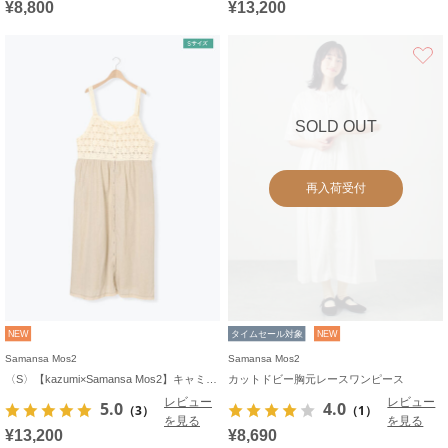
¥8,800
¥13,200
SOLD OUT
再入荷受付
NEW
タイムセール対象
NEW
Samansa Mos2
Samansa Mos2
〈S〉【kazumi×Samansa Mos2】キャミワンピース《WEB限定カラーあり》
カットドビー胸元レースワンピース
レビュー
レビュー
5.0
4.0
（3）
（1）
を見る
を見る
¥13,200
¥8,690