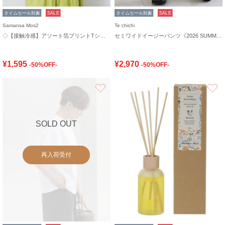
タイムセール対象
SALE
タイムセール対象
SALE
Samansa Mos2
Te chichi
◇【接触冷感】アソート箔プリントTシャツ
セミワイドイージーパンツ《2026 SUMMER LOOK item》
¥1,595
¥2,970
-50%OFF-
-50%OFF-
お気に入り
SOLD OUT
再入荷受付