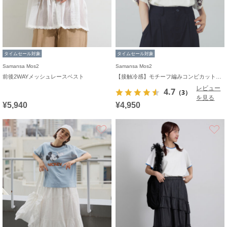
タイムセール対象
タイムセール対象
Samansa Mos2
Samansa Mos2
前後2WAYメッシュレースベスト
【接触冷感】モチーフ編みコンビカットソー
レビュー
4.7
（3）
を見る
¥5,940
¥4,950
お気に入り