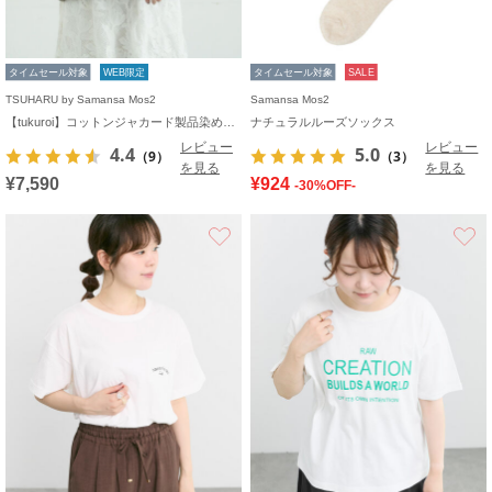
タイムセール対象
WEB限定
タイムセール対象
SALE
TSUHARU by Samansa Mos2
Samansa Mos2
【tukuroi】コットンジャカード製品染めベスト《WEB限定》
ナチュラルルーズソックス
レビュー
レビュー
4.4
5.0
（9）
（3）
を見る
を見る
¥7,590
¥924
-30%OFF-
お気に入り