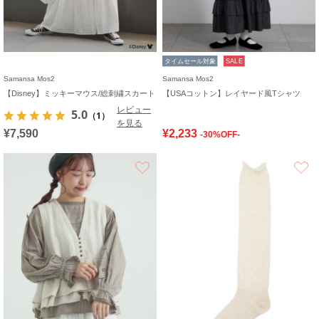
タイムセール対象
SALE
Samansa Mos2
Samansa Mos2
【Disney】ミッキーマウス/総刺繍スカート
【USAコットン】レイヤード風Tシャツ
レビュー
5.0
（1）
を見る
¥7,590
¥2,233
-30%OFF-
お気に入り