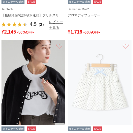
タイムセール対象
SALE
タイムセール対象
SALE
Te chichi
Samansa Mos2
【接触冷感/遮熱/吸水速乾】フリルスリーブビッグTシャツ
アロマディフューザー
レビュー
4.5
（2）
を見る
¥2,145
¥1,716
-50%OFF-
-60%OFF-
お気に入り
タイムセール対象
SALE
タイムセール対象
SALE