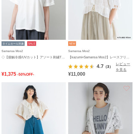
タイムセール対象
SALE
NEW
Samansa Mos2
Samansa Mos2
◇【接触冷感/UVカット】アソート刺繍Tシャツ
【kazumi×Samansa Mos2】レースフリルブラウス
レビュー
4.7
（3）
を見る
¥1,375
¥11,000
-50%OFF-