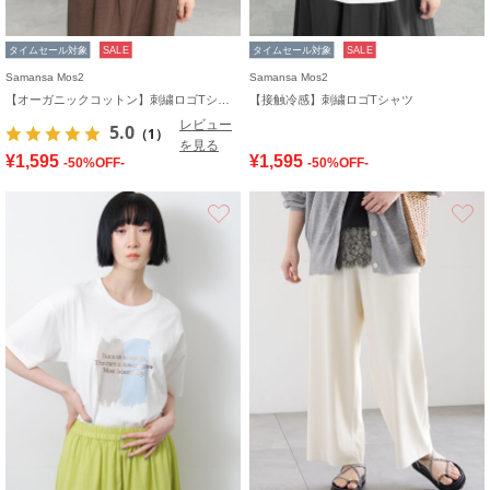
タイムセール対象
SALE
タイムセール対象
SALE
Samansa Mos2
Samansa Mos2
【オーガニックコットン】刺繍ロゴTシャツ
【接触冷感】刺繍ロゴTシャツ
レビュー
5.0
（1）
を見る
¥1,595
¥1,595
-50%OFF-
-50%OFF-
お気に入り