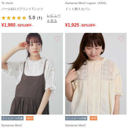
Te chichi
Samansa Mos2 Lagom（KIDS）
パール&ロゴプリントTシャツ
ドット柄スカパン
レビュー
5.0
（1）
を見る
¥1,980
¥1,925
-50%OFF-
-50%OFF-
お気に入り
タイムセール対象
NEW
タイムセール対象
NEW
Samansa Mos2
Samansa Mos2