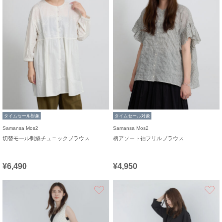
タイムセール対象
タイムセール対象
Samansa Mos2
Samansa Mos2
切替モール刺繍チュニックブラウス
柄アソート袖フリルブラウス
¥6,490
¥4,950
お気に入り