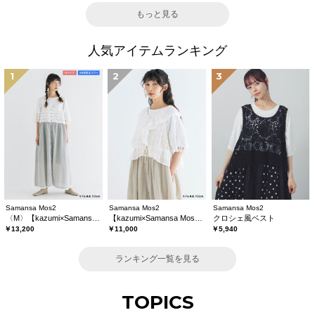
もっと見る
人気アイテムランキング
1
2
3
Samansa Mos2
Samansa Mos2
Samansa Mos2
〈M〉【kazumi×Samansa Mos2】キャミワンピース《WEB限定カラーあり》
【kazumi×Samansa Mos2】レースフリルブラウス
クロシェ風ベスト
￥13,200
￥11,000
￥5,940
ランキング一覧を見る
TOPICS