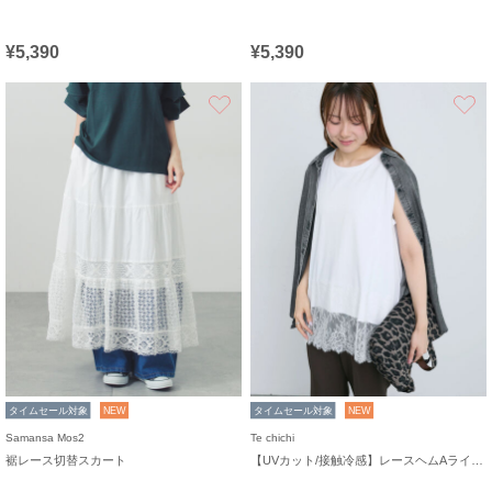
¥5,390
¥5,390
お気に入り
タイムセール対象
NEW
タイムセール対象
NEW
Samansa Mos2
Te chichi
裾レース切替スカート
【UVカット/接触冷感】レースヘムAラインタンクトップ