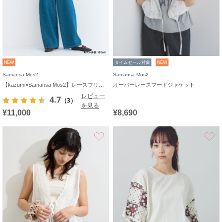
NEW
タイムセール対象
NEW
Samansa Mos2
Samansa Mos2
【kazumi×Samansa Mos2】レースフリルブラウス
オーバーレースフードジャケット
レビュー
4.7
（3）
を見る
¥11,000
¥8,690
お気に入り