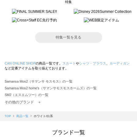
特集
特集一覧を見る
CAN ONLINE SHOP
の商品一覧です。
スカート
や
シャツ・ブラウス
、
カーディガン
など定番アイテムを取り揃えております。
Samansa Mos2（サマンサ モスモス）の一覧
Samansa Mos2 home's（サマンサモスモスホームズ）の一覧
SM2（エスエムツー）の一覧
TSUHARU by Samansa Mos2（ツハルバイサマンサモスモス）の一覧
その他のブランド ＋
sm2rhythm（サマンサモスモス リズム）の一覧
Samansa Mos2 blue（サマンサモスモス ブルー）の一覧
TOP
商品一覧
ホワイト/白系
Samansa Mos2 Lagom（サマンサモスモス ラーゴム）の一覧
ehka sopo（エヘカソポ）の一覧
ブランド一覧
sō4ū（ソウフォーユー）の一覧