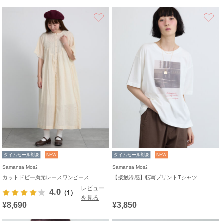
お気に入り
タイムセール対象
NEW
タイムセール対象
NEW
Samansa Mos2
Samansa Mos2
カットドビー胸元レースワンピース
【接触冷感】転写プリントTシャツ
レビュー
4.0
（1）
を見る
¥8,690
¥3,850