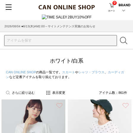
0
BRAND
カート
2026/07/29 ■【お知らせ】ヤマト運輸の配送遅延・停止について
ホワイト/白系
CAN ONLINE SHOP
の商品一覧です。
スカート
や
シャツ・ブラウス
、
カーディガ
ン
など定番アイテムを取り揃えております。
さらに絞り込む
表示変更
アイテム数：
861
件
お気に入り