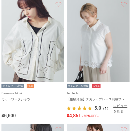
お気に入り
タイムセール対象
NEW
タイムセール対象
SALE
Samansa Mos2
Te chichi
カットワークシャツ
【接触冷感】スカラップレース刺繍フレンチシャツ
レビュー
5.0
（1）
を見る
¥6,600
¥4,851
-30%OFF-
お気に入り