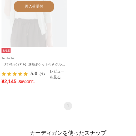
再入荷受付
SALE
Te chichi
【ﾏｼﾝｳｫｯｼｬﾌﾞﾙ】遮熱ポケット付きクルーネックカーディガン
レビュー
5.0
（1）
を見る
¥2,145
-50%OFF-
1
カーディガンを使ったスナップ