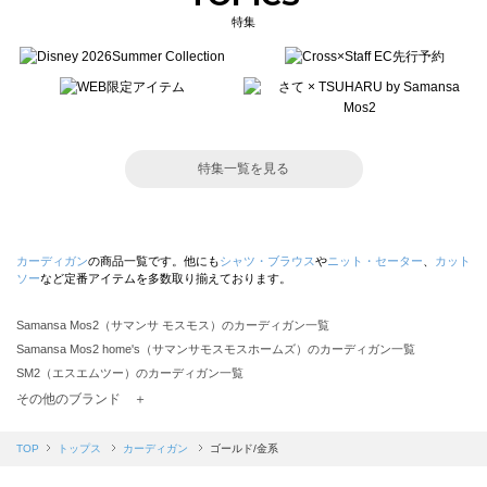
特集
特集一覧を見る
カーディガン
の商品一覧です。他にも
シャツ・ブラウス
や
ニット・セーター
、
カット
ソー
など定番アイテムを多数取り揃えております。
Samansa Mos2（サマンサ モスモス）のカーディガン一覧
Samansa Mos2 home's（サマンサモスモスホームズ）のカーディガン一覧
SM2（エスエムツー）のカーディガン一覧
TSUHARU by Samansa Mos2（ツハルバイサマンサモスモス）のカーディガン一覧
その他のブランド ＋
sm2rhythm（サマンサモスモス リズム）のカーディガン一覧
Samansa Mos2 blue（サマンサモスモス ブルー）のカーディガン一覧
TOP
トップス
カーディガン
ゴールド/金系
Samansa Mos2 Lagom（サマンサモスモス ラーゴム）のカーディガン一覧