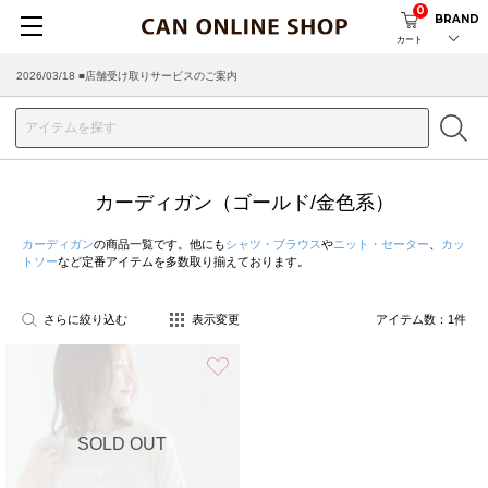
0
BRAND
カート
2026/03/18 ■店舗受け取りサービスのご案内
カーディガン（ゴールド/金色系）
カーディガン
の商品一覧です。他にも
シャツ・ブラウス
や
ニット・セーター
、
カッ
トソー
など定番アイテムを多数取り揃えております。
さらに絞り込む
表示変更
アイテム数：
1
件
お気に入り
SOLD OUT