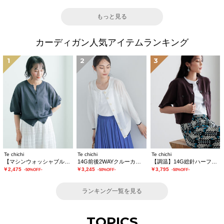
もっと見る
カーディガン人気アイテムランキング
1
2
3
Te chichi
Te chichi
Te chichi
【マシンウォッシャブル】ラメシアー前後2WAY5分袖カーディガン《追加生産》
14G前後2WAYクルーカーディガン
【調温】14G総針ハーフスリーブニットジャケット
￥2,475
￥3,245
￥3,795
-50%OFF-
-50%OFF-
-50%OFF-
ランキング一覧を見る
TOPICS