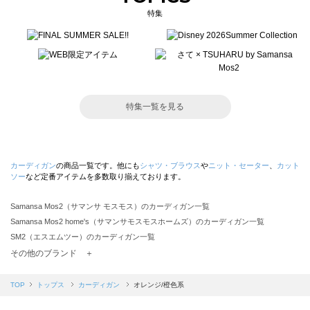
特集
特集一覧を見る
カーディガン
の商品一覧です。他にも
シャツ・ブラウス
や
ニット・セーター
、
カット
ソー
など定番アイテムを多数取り揃えております。
Samansa Mos2（サマンサ モスモス）のカーディガン一覧
Samansa Mos2 home's（サマンサモスモスホームズ）のカーディガン一覧
SM2（エスエムツー）のカーディガン一覧
TSUHARU by Samansa Mos2（ツハルバイサマンサモスモス）のカーディガン一覧
その他のブランド ＋
sm2rhythm（サマンサモスモス リズム）のカーディガン一覧
Samansa Mos2 blue（サマンサモスモス ブルー）のカーディガン一覧
TOP
トップス
カーディガン
オレンジ/橙色系
Samansa Mos2 Lagom（サマンサモスモス ラーゴム）のカーディガン一覧