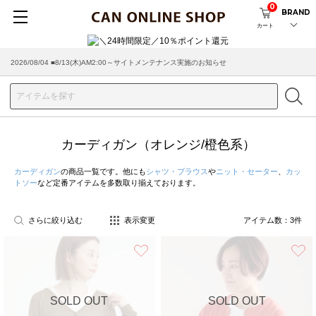
0
BRAND
カート
2026/08/04 ■8/13(木)AM2:00～サイトメンテナンス実施のお知らせ
カーディガン（オレンジ/橙色系）
カーディガン
の商品一覧です。他にも
シャツ・ブラウス
や
ニット・セーター
、
カッ
トソー
など定番アイテムを多数取り揃えております。
さらに絞り込む
表示変更
アイテム数：
3
件
お気に入り
SOLD OUT
SOLD OUT