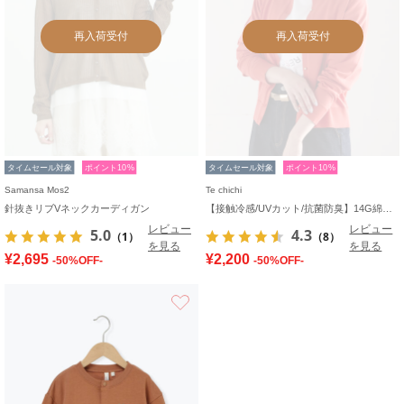
再入荷受付
再入荷受付
タイムセール対象
ポイント10%
タイムセール対象
ポイント10%
Samansa Mos2
Te chichi
針抜きリブVネックカーディガン
【接触冷感/UVカット/抗菌防臭】14G綿ポリクルーカーディガン《新色追加》
レビュー
レビュー
5.0
4.3
（1）
（8）
を見る
を見る
¥2,695
¥2,200
-50%OFF-
-50%OFF-
お気に入り