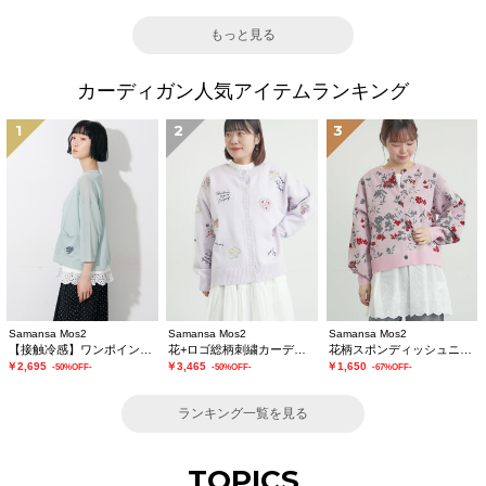
もっと見る
カーディガン人気アイテムランキング
1
2
3
Samansa Mos2
Samansa Mos2
Samansa Mos2
【接触冷感】ワンポイント刺繍カーディガン
花+ロゴ総柄刺繍カーディガン
花柄スポンディッシュニットカーディガン
￥2,695
￥3,465
￥1,650
-50%OFF-
-50%OFF-
-67%OFF-
ランキング一覧を見る
TOPICS