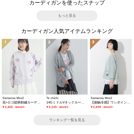
カーディガンを使ったスナップ
もっと見る
カーディガン人気アイテムランキング
1
2
3
Samansa Mos2
Te chichi
Samansa Mos2
花+ロゴ総柄刺繍カーディガン
14GミドルVネックカーディガン《2026 SUMMER LOOK item》
【接触冷感】ワンポイント刺繍カーディガン
￥3,465
￥3,245
￥2,695
-50%OFF-
-50%OFF-
-50%OFF-
ランキング一覧を見る