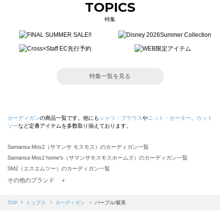
TOPICS
特集
特集一覧を見る
カーディガン
の商品一覧です。他にも
シャツ・ブラウス
や
ニット・セーター
、
カット
ソー
など定番アイテムを多数取り揃えております。
Samansa Mos2（サマンサ モスモス）のカーディガン一覧
Samansa Mos2 home's（サマンサモスモスホームズ）のカーディガン一覧
SM2（エスエムツー）のカーディガン一覧
TSUHARU by Samansa Mos2（ツハルバイサマンサモスモス）のカーディガン一覧
その他のブランド ＋
sm2rhythm（サマンサモスモス リズム）のカーディガン一覧
Samansa Mos2 blue（サマンサモスモス ブルー）のカーディガン一覧
TOP
トップス
カーディガン
パープル/紫系
Samansa Mos2 Lagom（サマンサモスモス ラーゴム）のカーディガン一覧