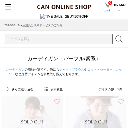
0
BRAND
カート
2026/08/04 ■8/13(木)AM2:00～サイトメンテナンス実施のお知らせ
2026/03/18 ■店舗受け取りサービスのご案内
カーディガン（パープル/紫系）
カーディガン
の商品一覧です。他にも
シャツ・ブラウス
や
ニット・セーター
、
カッ
トソー
など定番アイテムを多数取り揃えております。
さらに絞り込む
表示変更
アイテム数：
2
件
お気に入り
SOLD OUT
SOLD OUT