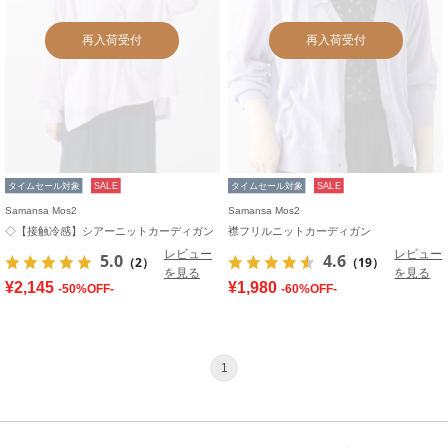
再入荷受付
再入荷受付
タイムセール対象
SALE
タイムセール対象
SALE
Samansa Mos2
Samansa Mos2
◇【接触冷感】シアーニットカーディガン
襟フリルニットカーディガン
レビュー
レビュー
5.0
4.6
（2）
（19）
を見る
を見る
¥2,145
¥1,980
-50%OFF-
-60%OFF-
1