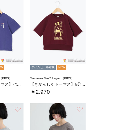
EW
タイムセール対象
NEW
m（KIDS）
Samansa Mos2 Lagom（KIDS）
【きかんしゃトーマス】バックプリントTシャツ…
【きかんしゃトーマス】6分袖スウェットTシャ…
￥2,970
お気に入り
お気に入り