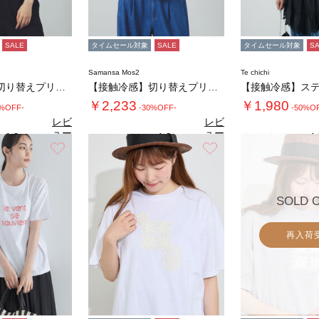
SALE
タイムセール対象
SALE
タイムセール対象
S
Samansa Mos2
Te chichi
【接触冷感】切り替えプリントTシャツ
【接触冷感】切り替えプリントTシャツ
￥2,233
￥1,980
0%OFF-
-30%OFF-
-50%O
レビ
レビ
ュー
ュー
4.0
4.0
4.
（1）
（1）
を見
を見
お気に入り
お気に入り
る
る
SOLD 
再入荷