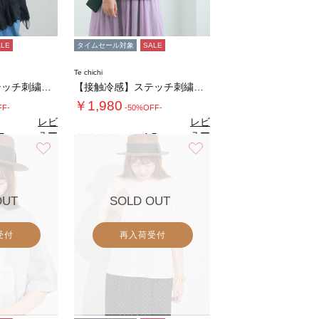
ALE
タイムセール対象
SALE
Te chichi
【接触冷感】ステッチ刺繍ロゴレギュラーTシャ…
【接触冷感】ステッチ刺繍ロゴレギュラーTシャ…
￥1,980
FF-
-50%OFF-
レビ
レビ
ュー
ュー
5
4.5
（2）
（2）
を見
を見
お気に入り
お気に入り
る
る
OUT
SOLD OUT
受付
再入荷受付