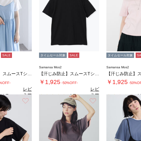
SALE
タイムセール対象
SALE
タイムセール対象
S
Samansa Mos2
Samansa Mos2
【汗じみ防止】スムースTシャツ
【汗じみ防止】スムースTシャツ
￥1,925
￥1,925
0%OFF-
-50%OFF-
-50%O
レビ
レビ
ュー
ュー
4.7
4.7
4.
（3）
（3）
を見
を見
お気に入り
お気に入り
る
る