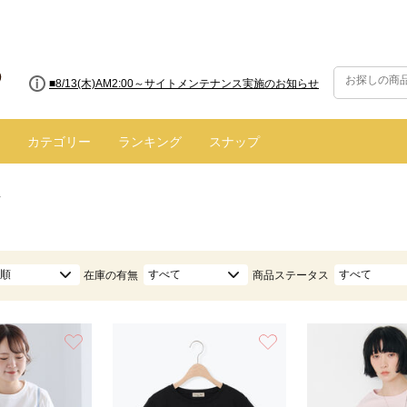
■8/13(木)AM2:00～サイトメンテナンス実施のお知らせ
■【お知らせ】ヤマト運輸の配送遅延・停止について
カテゴリー
ランキング
スナップ
ツ
順
すべて
すべて
在庫の有無
商品ステータス
お気に入り
お気に入り