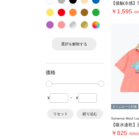
￥1,595
-5
選択を解除する
価格
¥
~
¥
タイムセール対象
リセット
絞り込む
Samansa Mos2 L
￥825
-50%O