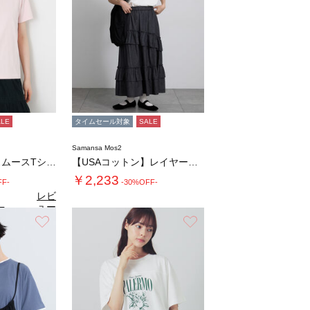
ALE
タイムセール対象
SALE
Samansa Mos2
【汗じみ防止】スムースTシャツ
【USAコットン】レイヤード風Tシャツ
￥2,233
FF-
-30%OFF-
レビ
ュー
7
（3）
を見
お気に入り
お気に入り
る