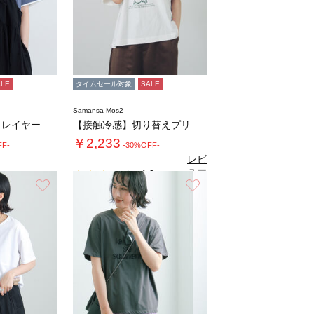
ALE
タイムセール対象
SALE
Samansa Mos2
【USAコットン】レイヤード風Tシャツ
【接触冷感】切り替えプリントTシャツ
￥2,233
FF-
-30%OFF-
レビ
ュー
4.0
（1）
を見
お気に入り
お気に入り
る