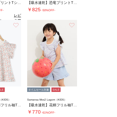
【接触冷感】箔プリントTシャツ
【吸水速乾】恐竜プリントTシャツ
￥825
FF-
-50%OFF-
レビ
ュー
9
（7）
を見
お気に入り
お気に入り
る
ALE
タイムセール対象
SALE
m（KIDS）
Samansa Mos2 Lagom（KIDS）
【吸水速乾】花柄フリル袖Tシャツ
【吸水速乾】花柄フリル袖Tシャツ
￥770
-61%OFF-