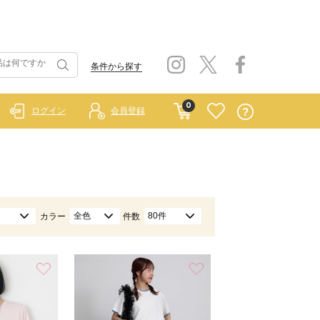
条件から探す
0
ログイン
会員登録
全色
80件
カラー
件数
お気に入り
お気に入り