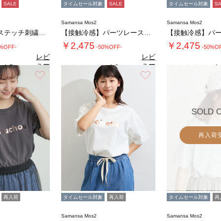
SALE
タイムセール対象
SALE
タイムセール対象
S
Samansa Mos2
Samansa Mos2
【接触冷感】ステッチ刺繍ロゴレギュラーTシャ…
【接触冷感】パーツレース貼りTシャツ
￥2,475
￥2,475
0%OFF-
-50%OFF-
-50%O
レビ
レビ
ュー
ュー
4.5
4.8
4.
（2）
（8）
を見
を見
お気に入り
お気に入り
る
る
SOLD 
再入荷
再入荷
タイムセール対象
再入荷
タイムセール対象
再
Samansa Mos2
Samansa Mos2