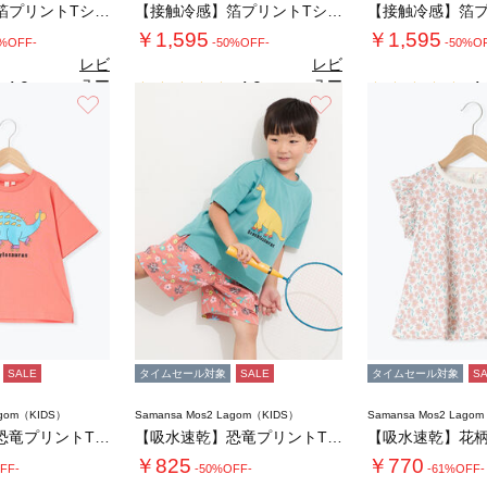
【接触冷感】箔プリントTシャツ
【接触冷感】箔プリントTシャツ
￥1,595
￥1,595
0%OFF-
-50%OFF-
-50%O
レビ
レビ
ュー
ュー
4.9
4.9
4.
（7）
（7）
を見
を見
お気に入り
お気に入り
る
る
SALE
タイムセール対象
SALE
タイムセール対象
S
agom（KIDS）
Samansa Mos2 Lagom（KIDS）
Samansa Mos2 Lago
【吸水速乾】恐竜プリントTシャツ
【吸水速乾】恐竜プリントTシャツ
￥825
￥770
FF-
-50%OFF-
-61%OFF-