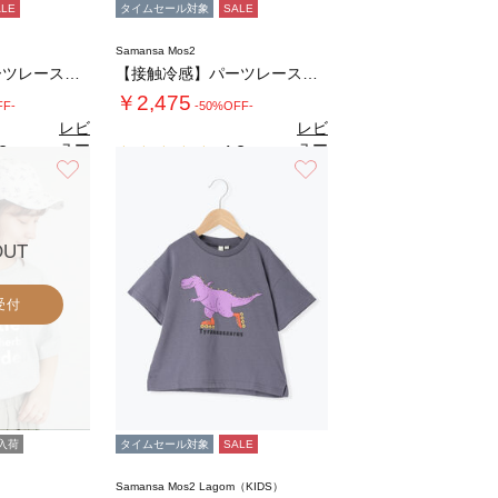
ALE
タイムセール対象
SALE
Samansa Mos2
【接触冷感】パーツレース貼りTシャツ
【接触冷感】パーツレース貼りTシャツ
￥2,475
FF-
-50%OFF-
レビ
レビ
ュー
ュー
8
4.8
（8）
（8）
を見
を見
お気に入り
お気に入り
る
る
OUT
受付
入荷
タイムセール対象
SALE
Samansa Mos2 Lagom（KIDS）