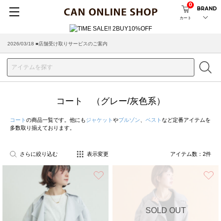
0
BRAND
カート
2026/03/18 ■店舗受け取りサービスのご案内
コート （グレー/灰色系）
コート
の商品一覧です。他にも
ジャケット
や
ブルゾン
、
ベスト
など定番アイテムを
多数取り揃えております。
さらに絞り込む
表示変更
アイテム数：
2
件
お気に入り
SOLD OUT