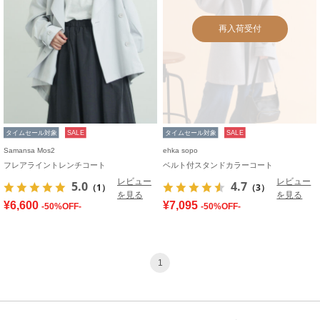
再入荷受付
タイムセール対象
SALE
タイムセール対象
SALE
Samansa Mos2
ehka sopo
フレアライントレンチコート
ベルト付スタンドカラーコート
レビュー
レビュー
5.0
4.7
（1）
（3）
を見る
を見る
¥6,600
¥7,095
-50%OFF-
-50%OFF-
1