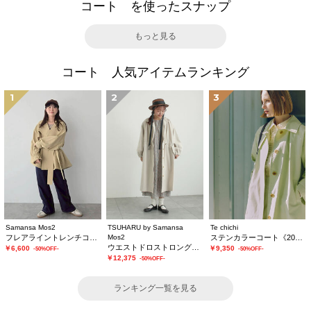
コート を使ったスナップ
もっと見る
コート 人気アイテムランキング
1
2
3
Samansa Mos2
TSUHARU by Samansa
Te chichi
フレアライントレンチコート
Mos2
ステンカラーコート《2026 spring catalog item》
ウエストドロストロングコート
￥6,600
￥9,350
-50%OFF-
-50%OFF-
￥12,375
-50%OFF-
ランキング一覧を見る