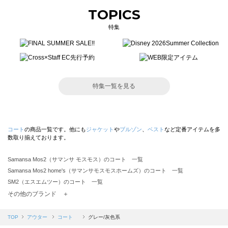
TOPICS
特集
特集一覧を見る
コート
の商品一覧です。他にも
ジャケット
や
ブルゾン
、
ベスト
など定番アイテムを多
数取り揃えております。
Samansa Mos2（サマンサ モスモス）のコート 一覧
Samansa Mos2 home's（サマンサモスモスホームズ）のコート 一覧
SM2（エスエムツー）のコート 一覧
TSUHARU by Samansa Mos2（ツハルバイサマンサモスモス）のコート 一覧
その他のブランド ＋
sm2rhythm（サマンサモスモス リズム）のコート 一覧
Samansa Mos2 blue（サマンサモスモス ブルー）のコート 一覧
TOP
アウター
コート
グレー/灰色系
Samansa Mos2 Lagom（サマンサモスモス ラーゴム）のコート 一覧