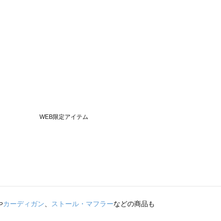
や
カーディガン
、
ストール・マフラー
などの商品も