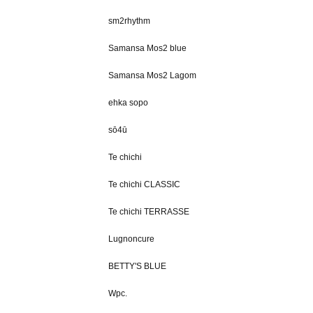
sm2rhythm
Samansa Mos2 blue
Samansa Mos2 Lagom
ehka sopo
sō4ū
Te chichi
Te chichi CLASSIC
Te chichi TERRASSE
Lugnoncure
BETTY'S BLUE
Wpc.