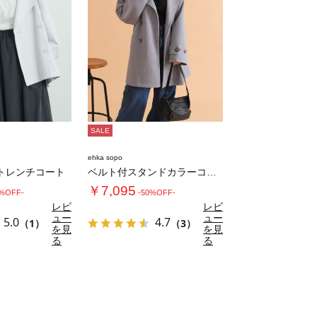
SALE
ehka sopo
トレンチコート
ベルト付スタンドカラーコート
￥7,095
0%OFF-
-50%OFF-
レビ
レビ
ュー
ュー
5.0
4.7
（1）
（3）
を見
を見
る
る