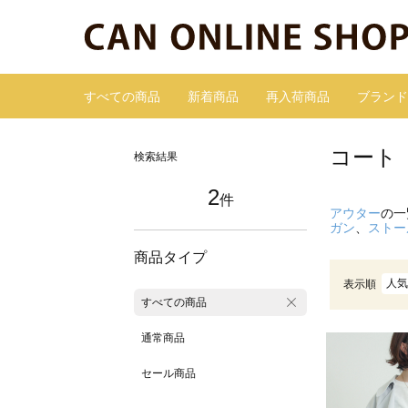
すべての商品
新着商品
再入荷商品
ブランド
コート
検索結果
2
件
アウター
の一
ガン
、
ストー
商品タイプ
人気
表示順
すべての商品
通常商品
セール商品