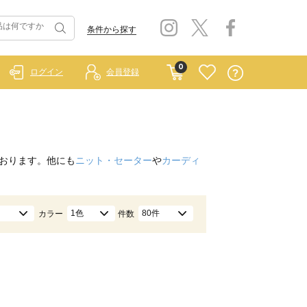
条件から探す
0
ログイン
会員登録
おります。他にも
ニット・セーター
や
カーディ
1色
80件
カラー
件数