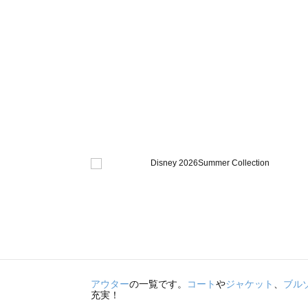
アウター
の一覧です。
コート
や
ジャケット
、
ブル
充実！