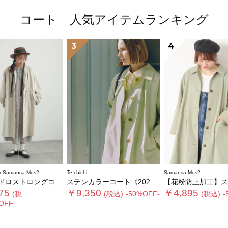
コート 人気アイテムランキング
3
4
 Samansa Mos2
Te chichi
Samansa Mos2
ロストロングコート
ステンカラーコート《2026 spring catalog item》
【花粉防止加工】ステンカ
75
￥9,350
￥4,895
(税
(税込)
-50%OFF-
(税込)
-
OFF-