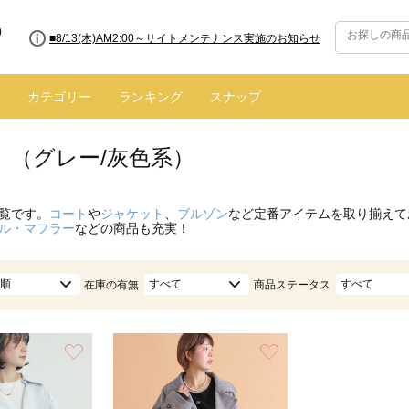
■8/13(木)AM2:00～サイトメンテナンス実施のお知らせ
カテゴリー
ランキング
スナップ
 （グレー/灰色系）
覧です。
コート
や
ジャケット
、
ブルゾン
など定番アイテムを取り揃えて
ル・マフラー
などの商品も充実！
順
すべて
すべて
在庫の有無
商品ステータス
お気に入り
お気に入り