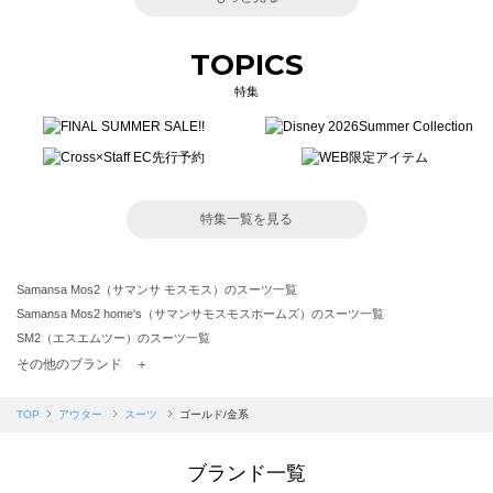
TOPICS
特集
特集一覧を見る
Samansa Mos2（サマンサ モスモス）のスーツ一覧
Samansa Mos2 home's（サマンサモスモスホームズ）のスーツ一覧
SM2（エスエムツー）のスーツ一覧
TSUHARU by Samansa Mos2（ツハルバイサマンサモスモス）のスーツ一覧
その他のブランド ＋
sm2rhythm（サマンサモスモス リズム）のスーツ一覧
Samansa Mos2 blue（サマンサモスモス ブルー）のスーツ一覧
TOP
アウター
スーツ
ゴールド/金系
Samansa Mos2 Lagom（サマンサモスモス ラーゴム）のスーツ一覧
ehka sopo（エヘカソポ）のスーツ一覧
ブランド一覧
sō4ū（ソウフォーユー）のスーツ一覧