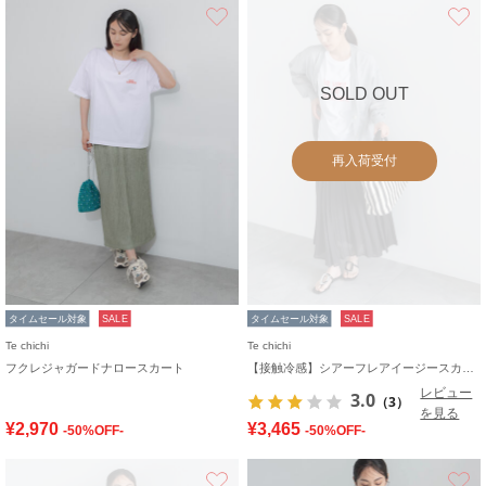
お気に入り
SOLD OUT
再入荷受付
タイムセール対象
SALE
タイムセール対象
SALE
Te chichi
Te chichi
フクレジャガードナロースカート
【接触冷感】シアーフレアイージースカート
レビュー
3.0
（3）
を見る
¥2,970
¥3,465
-50%OFF-
-50%OFF-
お気に入り