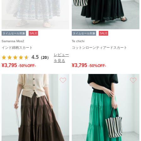
タイムセール対象
SALE
タイムセール対象
SALE
Samansa Mos2
Te chichi
インド綿柄スカート
コットンローンティアードスカート
レビュー
4.5
（20）
を見る
¥3,795
¥3,795
-50%OFF-
-50%OFF-
お気に入り