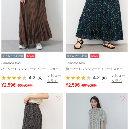
タイムセール対象
SALE
タイムセール対象
SALE
Samansa Mos2
Samansa Mos2
柄アソートワッシャーティアードスカート
柄アソートワッシャーティアードスカート
レビュー
レビュー
4.2
4.2
（6）
（6）
を見る
を見る
¥2,596
¥2,596
-60%OFF-
-60%OFF-
お気に入り