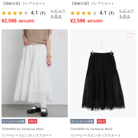
【接触冷感】フレアスカート
【接触冷感】フレアスカート
レビュー
レビュー
4.1
4.1
（7）
（7）
を見る
を見る
¥2,596
¥2,596
-60%OFF-
-60%OFF-
お気に入り
タイムセール対象
SALE
タイムセール対象
SALE
TSUHARU by Samansa Mos2
TSUHARU by Samansa Mos2
リバーレースピンタックスカート
リバーレースピンタックスカート