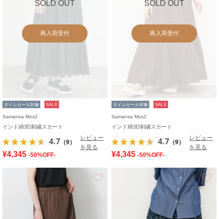
SOLD OUT
SOLD OUT
再入荷受付
再入荷受付
タイムセール対象
SALE
タイムセール対象
SALE
Samansa Mos2
Samansa Mos2
インド綿3D刺繍スカート
インド綿3D刺繍スカート
レビュー
レビュー
4.7
4.7
（9）
（9）
を見る
を見る
¥4,345
¥4,345
-50%OFF-
-50%OFF-
お気に入り