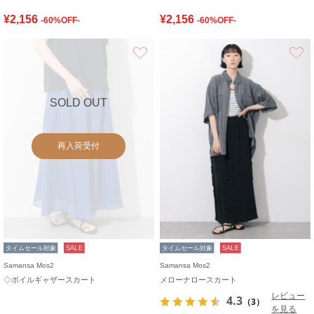
¥2,156
¥2,156
-60%OFF-
-60%OFF-
お気に入り
SOLD OUT
再入荷受付
タイムセール対象
SALE
タイムセール対象
SALE
Samansa Mos2
Samansa Mos2
◇ボイルギャザースカート
メローナロースカート
レビュー
4.3
（3）
を見る