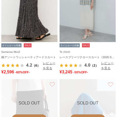
タイムセール対象
SALE
タイムセール対象
SALE
Samansa Mos2
Te chichi
柄アソートワッシャーティアードスカート
レースプリーツナロースカート《2026 SUMMER LOOK item》
レビュー
レビュー
4.2
4.0
（6）
（2）
を見る
を見る
¥2,596
¥3,245
-60%OFF-
-50%OFF-
お気に入り
SOLD OUT
SOLD OUT