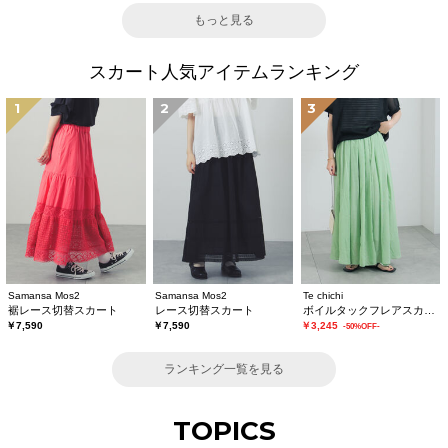
もっと見る
スカート人気アイテムランキング
1
2
3
Samansa Mos2
Samansa Mos2
Te chichi
裾レース切替スカート
レース切替スカート
ボイルタックフレアスカート(セットアップ可)
￥7,590
￥7,590
￥3,245
-50%OFF-
ランキング一覧を見る
TOPICS