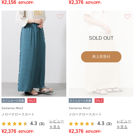
¥2,156
¥2,376
-60%OFF-
-60%OFF-
お気に入り
SOLD OUT
再入荷受付
タイムセール対象
SALE
タイムセール対象
SALE
Samansa Mos2
Samansa Mos2
メローナロースカート
メローナロースカート
レビュー
レビュー
4.3
4.3
（3）
（3）
を見る
を見る
¥2,376
¥2,376
-60%OFF-
-60%OFF-