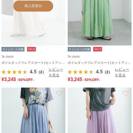
再入荷受付
タイムセール対象
SALE
タイムセール対象
SALE
Te chichi
Te chichi
ボイルタックフレアスカート(セットアップ可)
ボイルタックフレアスカート(セットアップ可)
レビュー
レビュー
4.5
4.5
（2）
（2）
を見る
を見る
¥3,245
¥3,245
-50%OFF-
-50%OFF-
お気に入り