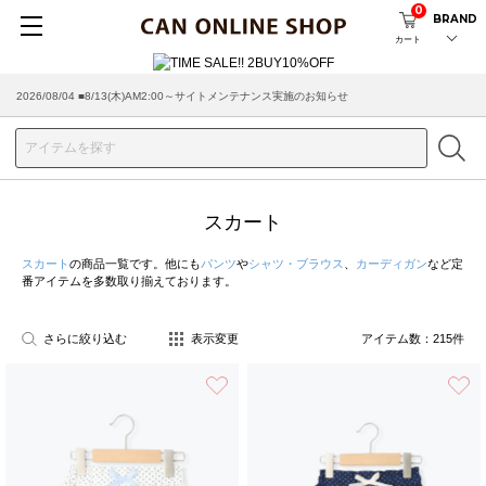
0
BRAND
カート
2026/08/04 ■8/13(木)AM2:00～サイトメンテナンス実施のお知らせ
2026/07/29 ■【お知らせ】ヤマト運輸の配送遅延・停止について
スカート
スカート
の商品一覧です。他にも
パンツ
や
シャツ・ブラウス
、
カーディガン
など定
番アイテムを多数取り揃えております。
さらに絞り込む
表示変更
アイテム数：
215
件
お気に入り