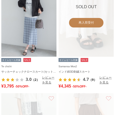
SOLD OUT
再入荷受付
タイムセール対象
SALE
タイムセール対象
SALE
Te chichi
Samansa Mos2
サッカーチェックナロースカート(セットアップ可)
インド綿3D刺繍スカート
レビュー
レビュー
3.0
4.7
（2）
（9）
を見る
を見る
¥3,795
¥4,345
-50%OFF-
-50%OFF-
お気に入り