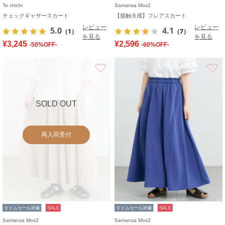
Te chichi
Samansa Mos2
チェックギャザースカート
【接触冷感】フレアスカート
レビュー
レビュー
5.0
4.1
（1）
（7）
を見る
を見る
¥3,245
¥2,596
-50%OFF-
-60%OFF-
お気に入り
SOLD OUT
再入荷受付
タイムセール対象
SALE
タイムセール対象
SALE
Samansa Mos2
Samansa Mos2