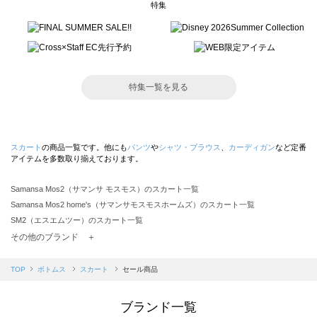
特集
特集一覧を見る
スカート
の商品一覧です。他にも
パンツ
や
シャツ・ブラウス
、
カーディガン
など定番
アイテムを多数取り揃えております。
Samansa Mos2（サマンサ モスモス）のスカート一覧
Samansa Mos2 home's（サマンサモスモスホームズ）のスカート一覧
SM2（エスエムツー）のスカート一覧
TSUHARU by Samansa Mos2（ツハルバイサマンサモスモス）のスカート一覧
その他のブランド ＋
sm2rhythm（サマンサモスモス リズム）のスカート一覧
Samansa Mos2 blue（サマンサモスモス ブルー）のスカート一覧
TOP
ボトムス
スカート
セール商品
Samansa Mos2 Lagom（サマンサモスモス ラーゴム）のスカート一覧
ehka sopo（エヘカソポ）のスカート一覧
ブランド一覧
sō4ū（ソウフォーユー）のスカート一覧