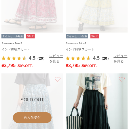
タイムセール対象
SALE
タイムセール対象
SALE
Samansa Mos2
Samansa Mos2
インド綿柄スカート
インド綿柄スカート
レビュー
レビュー
4.5
4.5
（20）
（20）
を見る
を見る
¥3,795
¥3,795
-50%OFF-
-50%OFF-
お気に入り
SOLD OUT
再入荷受付