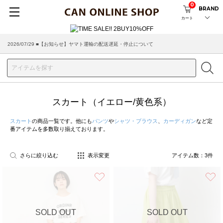
0
BRAND
カート
2026/07/29 ■【お知らせ】ヤマト運輸の配送遅延・停止について
スカート（イエロー/黄色系）
スカート
の商品一覧です。他にも
パンツ
や
シャツ・ブラウス
、
カーディガン
など定
番アイテムを多数取り揃えております。
さらに絞り込む
表示変更
アイテム数：
3
件
お気に入り
SOLD OUT
SOLD OUT