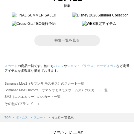
特集
特集一覧を見る
スカート
の商品一覧です。他にも
パンツ
や
シャツ・ブラウス
、
カーディガン
など定番
アイテムを多数取り揃えております。
Samansa Mos2（サマンサ モスモス）のスカート一覧
Samansa Mos2 home's（サマンサモスモスホームズ）のスカート一覧
SM2（エスエムツー）のスカート一覧
TSUHARU by Samansa Mos2（ツハルバイサマンサモスモス）のスカート一覧
その他のブランド ＋
sm2rhythm（サマンサモスモス リズム）のスカート一覧
Samansa Mos2 blue（サマンサモスモス ブルー）のスカート一覧
TOP
ボトムス
スカート
イエロー/黄色系
Samansa Mos2 Lagom（サマンサモスモス ラーゴム）のスカート一覧
ehka sopo（エヘカソポ）のスカート一覧
ブランド一覧