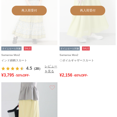
再入荷受付
再入荷受付
タイムセール対象
SALE
タイムセール対象
SALE
Samansa Mos2
Samansa Mos2
インド綿柄スカート
◇ボイルギャザースカート
レビュー
4.5
（20）
を見る
¥3,795
¥2,156
-50%OFF-
-60%OFF-
お気に入り