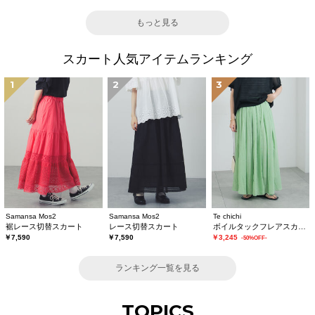
もっと見る
スカート人気アイテムランキング
1
2
3
Samansa Mos2
Samansa Mos2
Te chichi
裾レース切替スカート
レース切替スカート
ボイルタックフレアスカート(セットアップ可)
￥7,590
￥7,590
￥3,245
-50%OFF-
ランキング一覧を見る
TOPICS