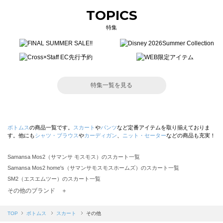
TOPICS
特集
特集一覧を見る
ボトムス
の商品一覧です。
スカート
や
パンツ
など定番アイテムを取り揃えておりま
す。他にも
シャツ・ブラウス
や
カーディガン
、
ニット・セーター
などの商品も充実！
Samansa Mos2（サマンサ モスモス）のスカート一覧
Samansa Mos2 home's（サマンサモスモスホームズ）のスカート一覧
SM2（エスエムツー）のスカート一覧
TSUHARU by Samansa Mos2（ツハルバイサマンサモスモス）のスカート一覧
その他のブランド ＋
sm2rhythm（サマンサモスモス リズム）のスカート一覧
Samansa Mos2 blue（サマンサモスモス ブルー）のスカート一覧
TOP
ボトムス
スカート
その他
Samansa Mos2 Lagom（サマンサモスモス ラーゴム）のスカート一覧