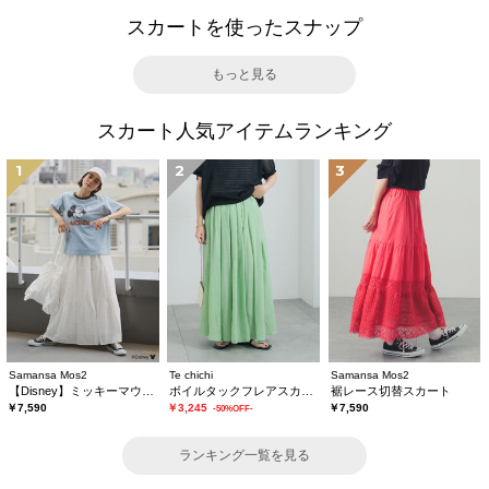
スカートを使ったスナップ
もっと見る
スカート人気アイテムランキング
1
2
3
Samansa Mos2
Te chichi
Samansa Mos2
【Disney】ミッキーマウス/総刺繍スカート
ボイルタックフレアスカート(セットアップ可)
裾レース切替スカート
￥7,590
￥3,245
￥7,590
-50%OFF-
ランキング一覧を見る