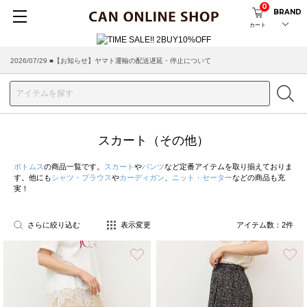
0
BRAND
カート
2026/07/29 ■【お知らせ】ヤマト運輸の配送遅延・停止について
2026/03/18 ■店舗受け取りサービスのご案内
スカート（その他）
ボトムス
の商品一覧です。
スカート
や
パンツ
など定番アイテムを取り揃えておりま
す。他にも
シャツ・ブラウス
や
カーディガン
、
ニット・セーター
などの商品も充
実！
さらに絞り込む
表示変更
アイテム数：
2
件
お気に入り