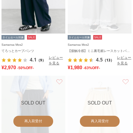
タイムセール対象
SALE
タイムセール対象
SALE
Samansa Mos2
Samansa Mos2
てろっとカーブパンツ
【接触冷感】ミニ裏毛裾レースカットパンツ
レビュー
レビュー
4.1
4.5
（9）
（13）
を見る
を見る
¥2,970
¥1,980
-50%OFF-
-63%OFF-
お気に入り
SOLD OUT
SOLD OUT
再入荷受付
再入荷受付