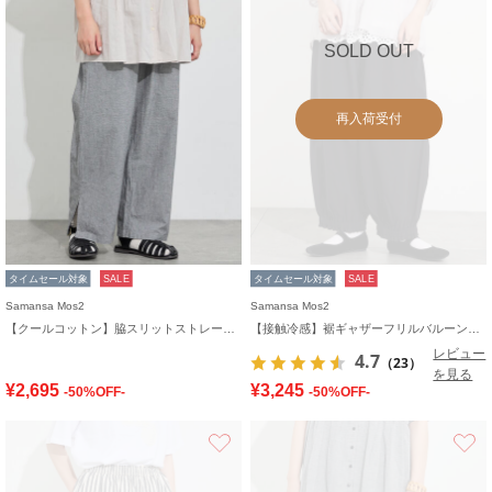
SOLD OUT
再入荷受付
タイムセール対象
SALE
タイムセール対象
SALE
Samansa Mos2
Samansa Mos2
【クールコットン】脇スリットストレートパンツ
【接触冷感】裾ギャザーフリルバルーンパンツ
レビュー
4.7
（23）
を見る
¥2,695
¥3,245
-50%OFF-
-50%OFF-
お気に入り