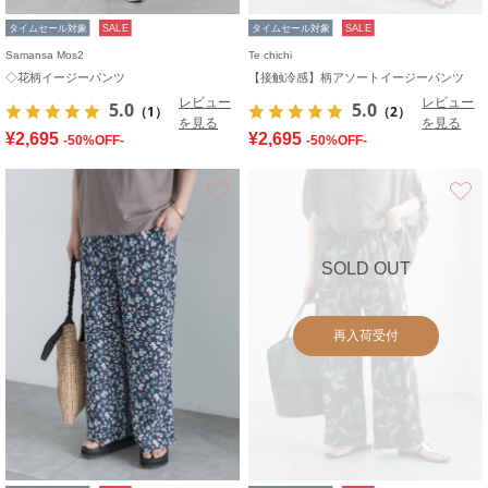
タイムセール対象
SALE
タイムセール対象
SALE
Samansa Mos2
Te chichi
◇花柄イージーパンツ
【接触冷感】柄アソートイージーパンツ
レビュー
レビュー
5.0
5.0
（1）
（2）
を見る
を見る
¥2,695
¥2,695
-50%OFF-
-50%OFF-
お気に入り
SOLD OUT
再入荷受付