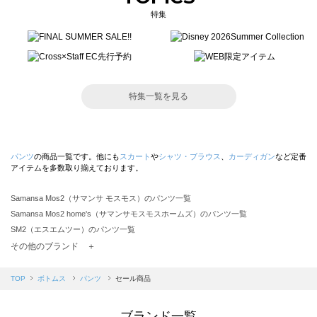
特集
特集一覧を見る
パンツ
の商品一覧です。他にも
スカート
や
シャツ・ブラウス
、
カーディガン
など定番
アイテムを多数取り揃えております。
Samansa Mos2（サマンサ モスモス）のパンツ一覧
Samansa Mos2 home's（サマンサモスモスホームズ）のパンツ一覧
SM2（エスエムツー）のパンツ一覧
TSUHARU by Samansa Mos2（ツハルバイサマンサモスモス）のパンツ一覧
その他のブランド ＋
sm2rhythm（サマンサモスモス リズム）のパンツ一覧
Samansa Mos2 blue（サマンサモスモス ブルー）のパンツ一覧
TOP
ボトムス
パンツ
セール商品
Samansa Mos2 Lagom（サマンサモスモス ラーゴム）のパンツ一覧
ehka sopo（エヘカソポ）のパンツ一覧
ブランド一覧