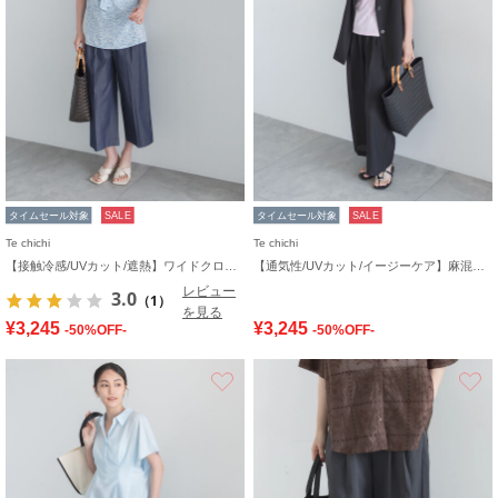
タイムセール対象
SALE
タイムセール対象
SALE
Te chichi
Te chichi
【接触冷感/UVカット/遮熱】ワイドクロップトパンツ
【通気性/UVカット/イージーケア】麻混プリペライージーワイドパンツ(セットアップ可)
レビュー
3.0
（1）
を見る
¥3,245
¥3,245
-50%OFF-
-50%OFF-
お気に入り