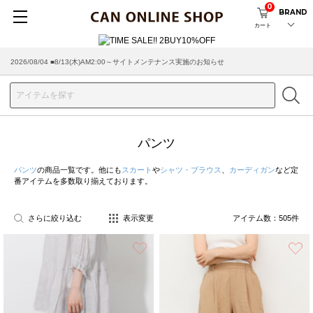
0
BRAND
カート
2026/08/04 ■8/13(木)AM2:00～サイトメンテナンス実施のお知らせ
2026/07/29 ■【お知らせ】ヤマト運輸の配送遅延・停止について
パンツ
パンツ
の商品一覧です。他にも
スカート
や
シャツ・ブラウス
、
カーディガン
など定
番アイテムを多数取り揃えております。
さらに絞り込む
表示変更
アイテム数：
505
件
お気に入り