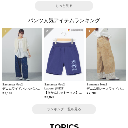
もっと見る
パンツ人気アイテムランキング
1
2
3
Samansa Mos2
Samansa Mos2
Samansa Mos2
デニムワイドバレルパンツ〈WEB限定SS・XLサイズ〉
Lagom（KIDS）
デニム裾レースワイドパンツ
【きかんしゃトーマス】ミニ裏毛ハーフパンツ
￥7,150
￥7,700
￥2,970
ランキング一覧を見る
TOPICS