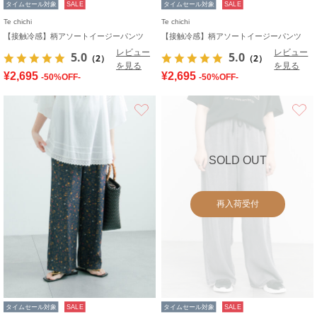
タイムセール対象
SALE
タイムセール対象
SALE
Te chichi
Te chichi
【接触冷感】柄アソートイージーパンツ
【接触冷感】柄アソートイージーパンツ
レビュー
レビュー
5.0
5.0
（2）
（2）
を見る
を見る
¥2,695
¥2,695
-50%OFF-
-50%OFF-
お気に入り
SOLD OUT
再入荷受付
タイムセール対象
SALE
タイムセール対象
SALE