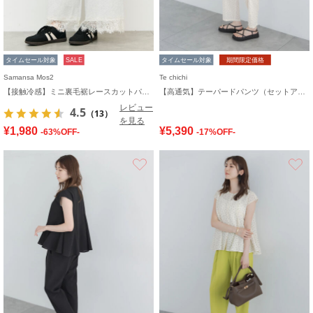
タイムセール対象
SALE
タイムセール対象
期間限定価格
Samansa Mos2
Te chichi
【接触冷感】ミニ裏毛裾レースカットパンツ
【高通気】テーパードパンツ（セットアップ可）
レビュー
4.5
（13）
を見る
¥1,980
¥5,390
-63%OFF-
-17%OFF-
お気に入り