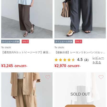
タイムセール対象
SALE
タイムセール対象
SALE
Te chichi
Te chichi
【通気性/UVカット/イージーケア】麻混プリペライージーワイドパンツ(セットアップ可)
【接触冷感】レーヨンリネンパンツ(セットアップ可)
レビュー
4.5
（2）
を見る
¥3,245
¥2,970
-50%OFF-
-50%OFF-
お気に入り
SOLD OUT