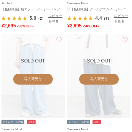
Te chichi
Samansa Mos2
【接触冷感】柄アソートイージーパンツ
◇【接触冷感】クールデニムイージーパンツ
レビュー
レビュー
5.0
4.4
（2）
（7）
を見る
を見る
¥2,695
¥2,695
-50%OFF-
-50%OFF-
お気に入り
SOLD OUT
SOLD OUT
再入荷受付
再入荷受付
タイムセール対象
SALE
タイムセール対象
SALE
Samansa Mos2
Samansa Mos2