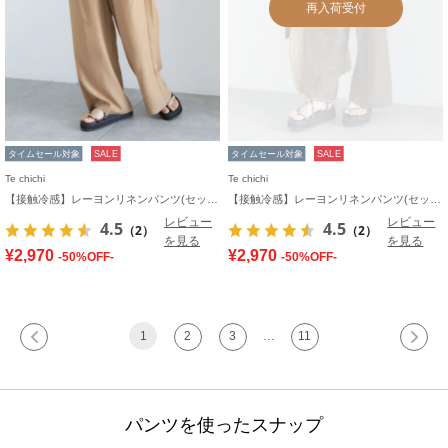
再入荷受付
タイムセール対象
SALE
タイムセール対象
SALE
Te chichi
Te chichi
【接触冷感】レーヨンリネンパンツ(セットアップ可)
【接触冷感】レーヨンリネンパンツ(セットアップ可)
レビュー
レビュー
4.5
4.5
（2）
（2）
を見る
を見る
¥2,970
¥2,970
-50%OFF-
-50%OFF-
1
2
3
…
11
パンツを使ったスナップ