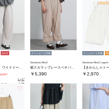
SALE
タイムセール対象
タイムセール対象
N
Samansa Mos2
Samansa Mos2 Lago
◇【接触冷感】ワイドイージーパンツ
裾スカラップレースペチパンツ
￥5,390
￥2,970
0%OFF-
レビ
ュー
3.5
（2）
を見
お気に入り
お気に入り
る