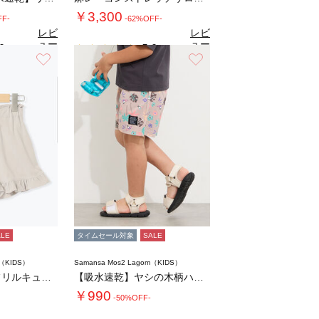
￥3,300
FF-
-62%OFF-
レビ
レビ
ュー
ュー
0
5.0
（1）
（1）
を見
を見
お気に入り
お気に入り
る
る
ALE
タイムセール対象
SALE
m（KIDS）
Samansa Mos2 Lagom（KIDS）
【吸水速乾】裾フリルキュロット
【吸水速乾】ヤシの木柄ハーフパンツ
￥990
-50%OFF-