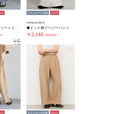
ALE
タイムセール対象
SALE
Samansa Mos2
【接触冷感】柄アソートイージーパンツ
◆ドット柄イージーパンツ
￥2,145
FF-
-50%OFF-
レビ
ュー
0
（2）
を見
お気に入り
お気に入り
る
ALE
タイムセール対象
SALE