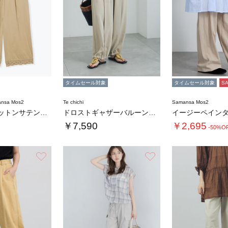
タイムセール対象
タイムセール対象
S
nsa Mos2
Te chichi
Samansa Mos2
【tukuroi】コットンサテンバテンレース…
ドロストギャザーバルーンパンツ
イージーペイン
￥7,590
￥2,695
-50%O
お気に入り
お気に入り