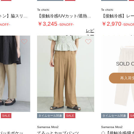
Te chichi
Te chichi
【クールコットン】脇スリットストレートパンツ…
【接触冷感/UVカット/遮熱】ワイドクロップ…
￥3,245
￥2,970
0%OFF-
-50%OFF-
-50%O
レビ
ュー
3.0
4.
（1）
を見
お気に入り
お気に入り
る
SOLD 
再入荷
SALE
タイムセール対象
SALE
タイムセール対象
S
Samansa Mos2
Samansa Mos2
ドライツイルパッチポケットイージーパンツ
てろっとカーブパンツ