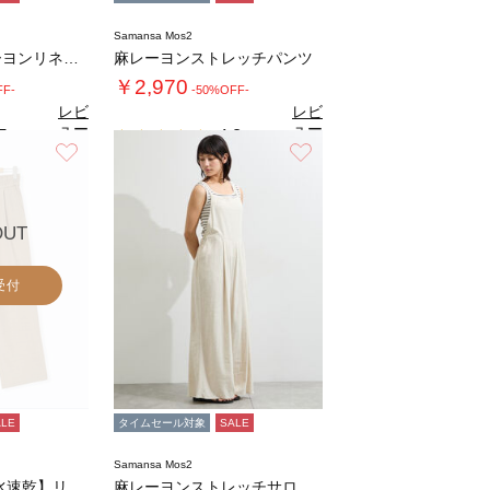
Samansa Mos2
【接触冷感】レーヨンリネンパンツ(セットアッ…
麻レーヨンストレッチパンツ
￥2,970
FF-
-50%OFF-
レビ
レビ
ュー
ュー
5
4.8
（2）
（4）
を見
を見
お気に入り
お気に入り
る
る
OUT
受付
ALE
タイムセール対象
SALE
Samansa Mos2
◇【接触冷感/吸水速乾】リネンタッチイージー…
麻レーヨンストレッチサロペット