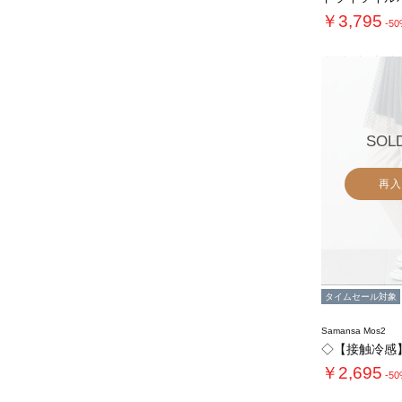
￥3,795
-5
SOL
再入
タイムセール対象
Samansa Mos2
￥2,695
-5