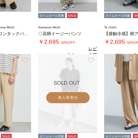
タイムセール対象
SALE
タイムセール対象
S
nsa Mos2
Samansa Mos2
Te chichi
コットンナイロンタックパンツ
◇花柄イージーパンツ
￥2,695
￥2,695
-50%OFF-
-50%O
レビ
ュー
5.0
5.
（1）
を見
お気に入り
お気に入り
る
SOLD OUT
再入荷受付
SALE
タイムセール対象
SALE
タイムセール対象
S