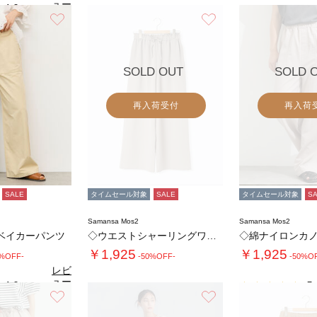
ュー
4.0
（1）
を見
お気に入り
お気に入り
る
SOLD OUT
SOLD 
再入荷受付
再入荷
SALE
タイムセール対象
SALE
タイムセール対象
S
Samansa Mos2
Samansa Mos2
ベイカーパンツ
◇ウエストシャーリングワイドパンツ
￥1,925
￥1,925
9%OFF-
-50%OFF-
-50%O
レビ
ュー
4.0
5.
（4）
を見
お気に入り
お気に入り
る