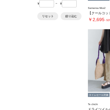
¥
~
¥
Samansa Mos2
リセット
絞り込む
￥2,695
-5
タイムセール対象
Te chichi