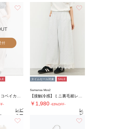
お気に入り
お気に入り
OUT
受付
ALE
タイムセール対象
SALE
Samansa Mos2
◇綿ナイロンカノコベイカーワイドパンツ
【接触冷感】ミニ裏毛裾レースカットパンツ
￥1,980
FF-
-63%OFF-
レビ
レ
ュー
ビ
0
（2）
を見
ュ
お気に入り
お気に入り
4.5
る
（13）
ー
を