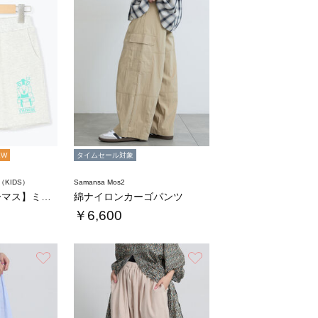
EW
タイムセール対象
m（KIDS）
Samansa Mos2
【きかんしゃトーマス】ミニ裏毛ハーフパンツ
綿ナイロンカーゴパンツ
￥6,600
お気に入り
お気に入り