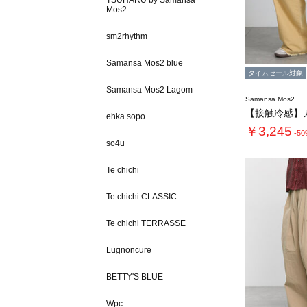
TSUHARU by Samansa
Mos2
sm2rhythm
Samansa Mos2 blue
タイムセール対象
Samansa Mos2 Lagom
Samansa Mos2
ehka sopo
￥3,245
-5
sō4ū
Te chichi
Te chichi CLASSIC
Te chichi TERRASSE
Lugnoncure
BETTY'S BLUE
Wpc.