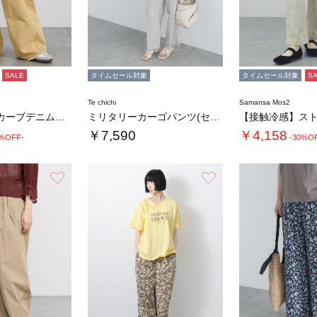
SALE
タイムセール対象
タイムセール対象
S
Te chichi
Samansa Mos2
【接触冷感】カーブデニムパンツ
ミリタリーカーゴパンツ(セットアップ可)
￥7,590
￥4,158
0%OFF-
-30%O
お気に入り
お気に入り