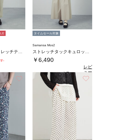
ALE
タイムセール対象
Samansa Mos2
【接触冷感】ストレッチテーパードパンツ
ストレッチタックキュロットパンツ
￥6,490
FF-
レビ
ュー
4.7
（3）
を見
お気に入り
お気に入り
る