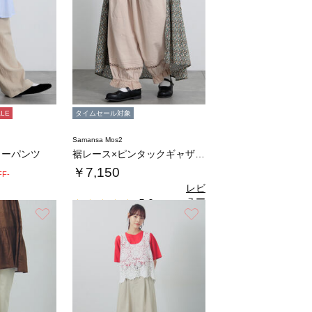
ALE
タイムセール対象
Samansa Mos2
ターパンツ
裾レース×ピンタックギャザーパンツ《限定カラ…
￥7,150
FF-
レビ
ュー
5.0
（1）
を見
お気に入り
お気に入り
る