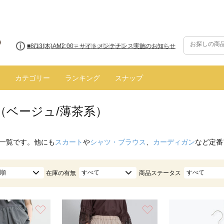
■【お知らせ】ヤマト運輸の配送遅延・停止について
カテゴリー
ランキング
スナップ
（ベージュ/薄茶系）
一覧です。他にも
スカート
や
シャツ・ブラウス
、
カーディガン
など定番
順
すべて
すべて
在庫の有無
商品ステータス
お気に入り
お気に入り