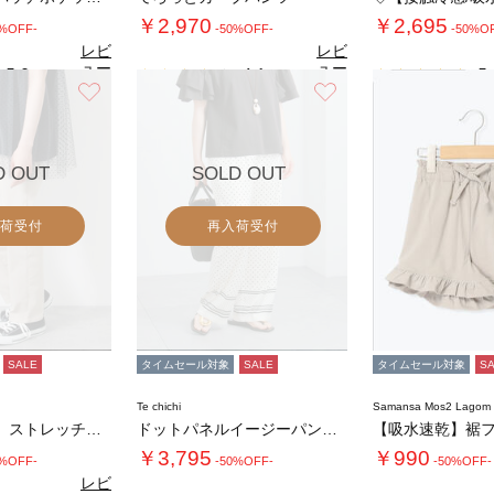
￥2,970
￥2,695
0%OFF-
-50%OFF-
-50%O
レビ
レビ
ュー
ュー
5.0
4.1
5.
（1）
（9）
を見
を見
お気に入り
お気に入り
る
る
D OUT
SOLD OUT
荷受付
再入荷受付
SALE
タイムセール対象
SALE
タイムセール対象
S
Te chichi
Samansa Mos2 Lago
◇【接触冷感】ストレッチパンツ
ドットパネルイージーパンツ(セットアップ可)…
￥3,795
￥990
0%OFF-
-50%OFF-
-50%OFF-
レビ