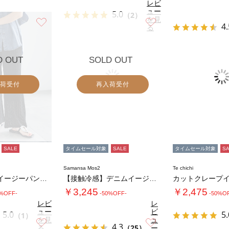
レビ
ュー
5.0
（2）
を見
お気に入り
お気に入り
4.
る
D OUT
SOLD OUT
荷受付
再入荷受付
SALE
タイムセール対象
SALE
タイムセール対象
S
Samansa Mos2
Te chichi
カットレースイージーパンツ《2026 SUM…
【接触冷感】デニムイージーパンツ
￥3,245
￥2,475
0%OFF-
-50%OFF-
-50%O
レビ
レ
ュー
ビ
5.0
5.
（1）
を見
ュ
お気に入り
お気に入り
4.3
る
（25）
ー