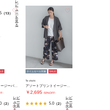
レ
ビ
ュ
お気に入り
お気に入り
5
（13）
ー
を
見
る
ALE
タイムセール対象
SALE
Te chichi
カットクレープイージーパンツ《2026 SU…
アソートプリントイージーパンツ《2026 S…
￥2,695
FF-
-50%OFF-
レビ
レビ
ュー
ュー
0
5.0
（2）
（2）
を見
を見
お気に入り
お気に入り
る
る