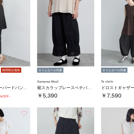
期間限定価格
タイムセール対象
タイムセール対象
Samansa Mos2
Te chichi
【高通気】テーパードパンツ（セットアップ可）…
裾スカラップレースペチパンツ
￥5,390
￥7,590
7%OFF-
お気に入り
お気に入り