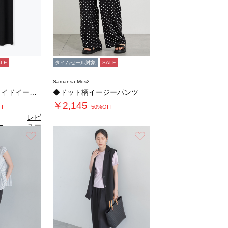
ALE
タイムセール対象
SALE
Samansa Mos2
◇【接触冷感】ワイドイージーパンツ
◆ドット柄イージーパンツ
￥2,145
FF-
-50%OFF-
レビ
ュー
5
（2）
を見
お気に入り
お気に入り
る