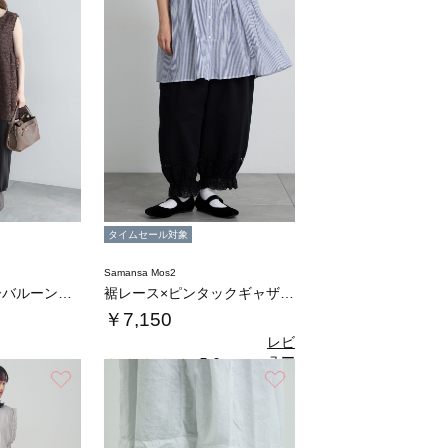
タイムセール対象
Samansa Mos2
ドロストギャザーバルーンパンツ
裾レース×ピンタックギャザーパンツ《限定カラ…
￥7,150
レビ
ュー
5.0
（1）
を見
お気に入り
お気に入り
る