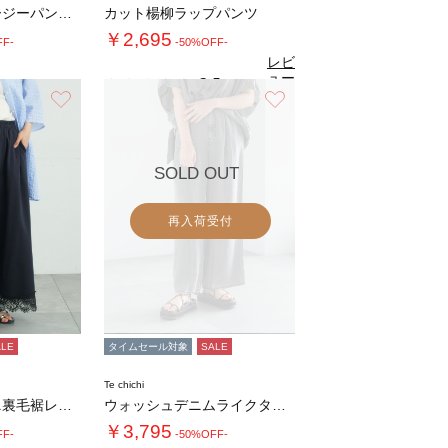
カットドビーイージーパンツ(セットアップ可)…
カット楊柳ラップパンツ
￥2,695
FF-
-50%OFF-
レビ
ュー
3.5
（2）
を見
お気に入り
お気に入り
る
SOLD OUT
再入荷受付
ALE
タイムセール対象
SALE
Te chichi
【接触冷感】ミニ裏毛裾レースカットパンツ
ウォッシュデニムライクタックワイドパンツ(セ…
￥3,795
FF-
-50%OFF-