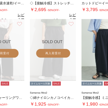
◇【接触冷感/吸水速乾/イージーケア】イージ…
◇【接触冷感】ストレッチパンツ
￥2,695
￥3,795
0%OFF-
-50%OFF-
-50%O
レビ
レビ
ュー
ュー
5.0
4.0
（1）
（1）
を見
を見
お気に入り
お気に入り
る
る
D OUT
SOLD OUT
荷受付
再入荷受付
SALE
タイムセール対象
SALE
タイムセール対象
S
Samansa Mos2
Samansa Mos2
◇ウエストシャーリングワイドパンツ
◇綿ナイロンカノコベイカーワイドパンツ
￥1,925
￥1,980
0%OFF-
-50%OFF-
-63%O