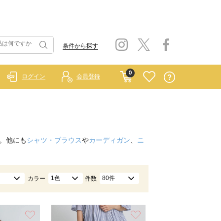
条件から探す
0
ログイン
会員登録
。他にも
シャツ・ブラウス
や
カーディガン
、
ニ
1色
80件
カラー
件数
お気に入り
お気に入り