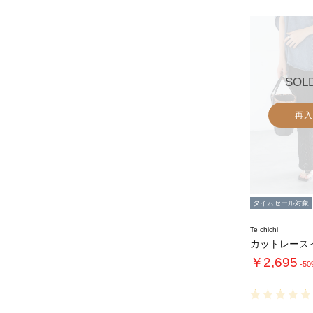
SOL
再入
タイムセール対象
Te chichi
￥2,695
-5