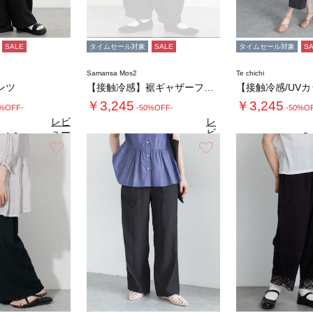
SALE
タイムセール対象
SALE
タイムセール対象
S
Samansa Mos2
Te chichi
ンツ
【接触冷感】裾ギャザーフリルバルーンパンツ
￥3,245
￥3,245
0%OFF-
-50%OFF-
-50%O
レビ
レ
ュー
ビ
4.0
3.
（1）
を見
ュ
お気に入り
お気に入り
4.7
る
（23）
ー
を
見
る