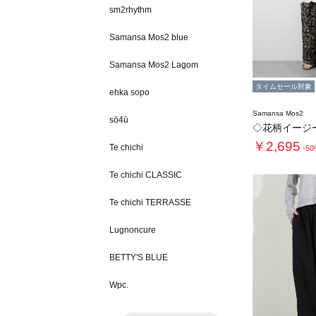
sm2rhythm
Samansa Mos2 blue
Samansa Mos2 Lagom
タイムセール対象
ehka sopo
Samansa Mos2
sō4ū
◇花柄イージ
￥2,695
Te chichi
-5
Te chichi CLASSIC
Te chichi TERRASSE
Lugnoncure
BETTY'S BLUE
Wpc.