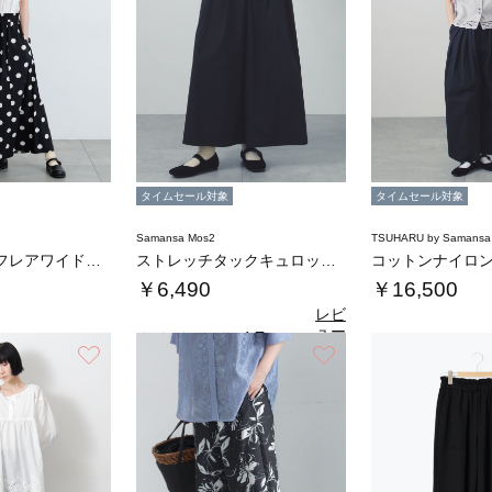
タイムセール対象
タイムセール対象
Samansa Mos2
TSUHARU by Samansa
【接触冷感】フレアワイドパンツ
ストレッチタックキュロットパンツ
￥6,490
￥16,500
レビ
ュー
4.7
（3）
を見
お気に入り
お気に入り
る