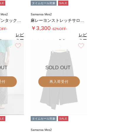
ALE
タイムセール対象
SALE
 Mos2
Samansa Mos2
リバーレース裾ピンタックペチパンツ
麻レーヨンストレッチサロペット
￥3,300
OFF-
-62%OFF-
レビ
レビ
ュー
ュー
0
5.0
（2）
（1）
を見
を見
お気に入り
お気に入り
る
る
OUT
SOLD OUT
受付
再入荷受付
ALE
タイムセール対象
SALE
Samansa Mos2