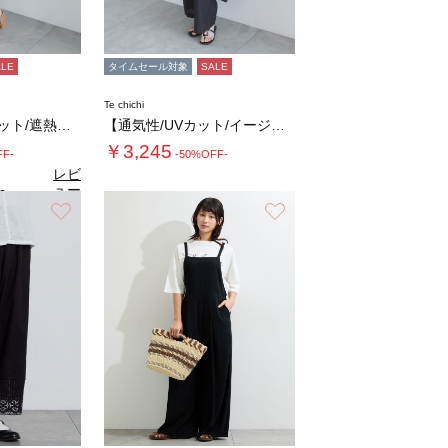
ALE
タイムセール対象
SALE
Te chichi
【接触冷感/UVカット/遮熱】ワイドクロップ…
【通気性/UVカット/イージーケア】麻混プリ…
￥3,245
FF-
-50%OFF-
レビ
ュー
0
（1）
を見
お気に入り
お気に入り
る