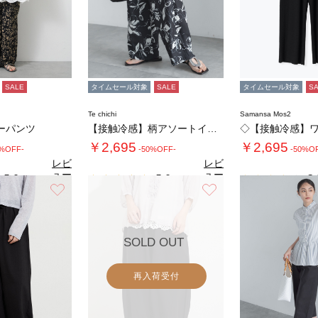
SALE
タイムセール対象
SALE
タイムセール対象
S
Te chichi
Samansa Mos2
ーパンツ
【接触冷感】柄アソートイージーパンツ
￥2,695
￥2,695
0%OFF-
-50%OFF-
-50%O
レビ
レビ
ュー
ュー
5.0
5.0
3.
（1）
（2）
を見
を見
お気に入り
お気に入り
る
る
SOLD OUT
再入荷受付