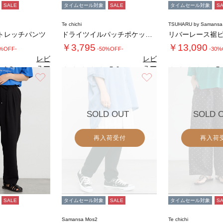
SALE
タイムセール対象
SALE
タイムセール対象
S
Te chichi
TSUHARU by Samansa
トレッチパンツ
ドライツイルパッチポケットイージーパンツ
￥3,795
￥13,090
0%OFF-
-50%OFF-
-30%
レビ
レビ
ュー
ュー
4.8
5.0
5.
（4）
（1）
を見
を見
お気に入り
お気に入り
る
る
SOLD OUT
SOLD 
再入荷受付
再入荷
SALE
タイムセール対象
SALE
タイムセール対象
S
Samansa Mos2
Te chichi