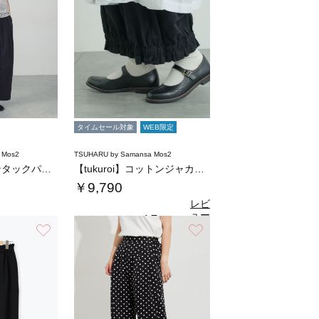
タイムセール対象
WEB限定
 Mos2
TSUHARU by Samansa Mos2
コットンナイロンタックパンツ
【tukuroi】コットンジャカード製品染め…
￥9,790
レビ
ュー
4.7
（6）
を見
お気に入り
お気に入り
る