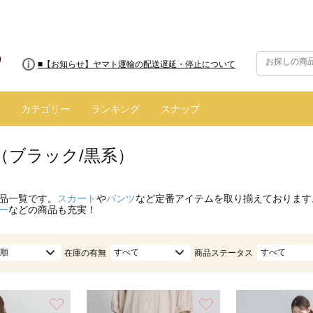
■8/13(木)AM2:00～サイトメンテナンス実施のお知らせ
■【お知らせ】ヤマト運輸の配送遅延・停止について
カテゴリー
ランキング
スナップ
（ブラック/黒系）
品一覧です。
スカート
や
パンツ
など定番アイテムを取り揃えております
ー
などの商品も充実！
順
すべて
すべて
在庫の有無
商品ステータス
お気に入り
お気に入り