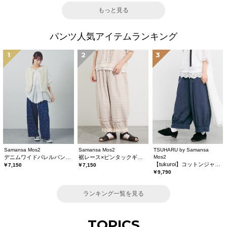
もっと見る
パンツ人気アイテムランキング
1
2
3
Samansa Mos2
Samansa Mos2
TSUHARU by Samansa
デニムワイドバレルパンツ〈WEB限定SS・XLサイズ〉
裾レース×ピンタックギャザーパンツ《限定カラーあり》
Mos2
【tukuroi】コットンジャカード製品染め裾フリルパンツ《WEB限定》
￥7,150
￥7,150
￥9,790
ランキング一覧を見る
TOPICS