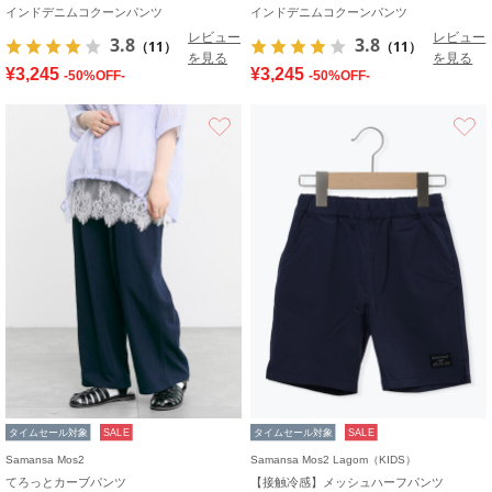
インドデニムコクーンパンツ
インドデニムコクーンパンツ
レビュー
レビュー
3.8
3.8
（11）
（11）
を見る
を見る
¥3,245
¥3,245
-50%OFF-
-50%OFF-
お気に入り
タイムセール対象
SALE
タイムセール対象
SALE
Samansa Mos2
Samansa Mos2 Lagom（KIDS）
てろっとカーブパンツ
【接触冷感】メッシュハーフパンツ