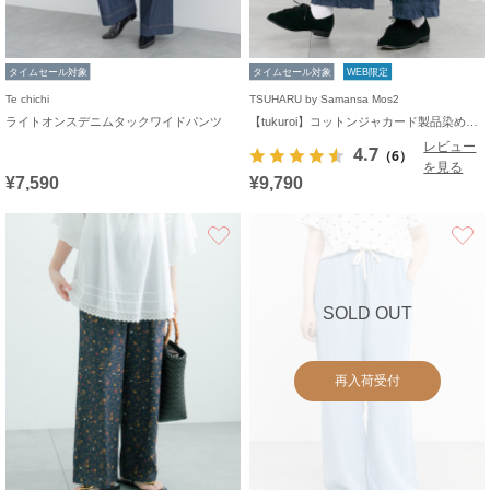
タイムセール対象
タイムセール対象
WEB限定
Te chichi
TSUHARU by Samansa Mos2
ライトオンスデニムタックワイドパンツ
【tukuroi】コットンジャカード製品染め裾フリルパンツ《WEB限定》
レビュー
4.7
（6）
を見る
¥7,590
¥9,790
お気に入り
SOLD OUT
再入荷受付