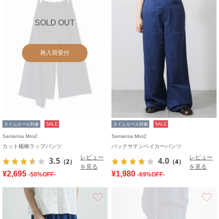
SOLD OUT
再入荷受付
タイムセール対象
SALE
タイムセール対象
SALE
Samansa Mos2
Samansa Mos2
カット楊柳ラップパンツ
バックサテンベイカーパンツ
レビュー
レビュー
3.5
4.0
（2）
（4）
を見る
を見る
¥2,695
¥1,980
-50%OFF-
-69%OFF-
お気に入り