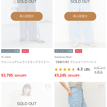
SOLD OUT
SOLD OUT
再入荷受付
再入荷受付
タイムセール対象
SALE
タイムセール対象
SALE
Te chichi
Samansa Mos2
ウォッシュデニムライクタックワイドパンツ(セットアップ可)
【接触冷感】デニムイージーパンツ
レビュー
4.3
（25）
を見る
¥3,795
¥3,245
-50%OFF-
-50%OFF-
お気に入り
SOLD OUT