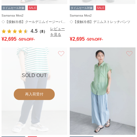
タイムセール対象
SALE
タイムセール対象
SALE
Samansa Mos2
Samansa Mos2
◇【接触冷感】クールデニムイージーパンツ
◇【接触冷感】デニムストレッチパンツ
レビュー
4.5
（8）
を見る
¥2,695
¥2,695
-50%OFF-
-50%OFF-
お気に入り
SOLD OUT
再入荷受付