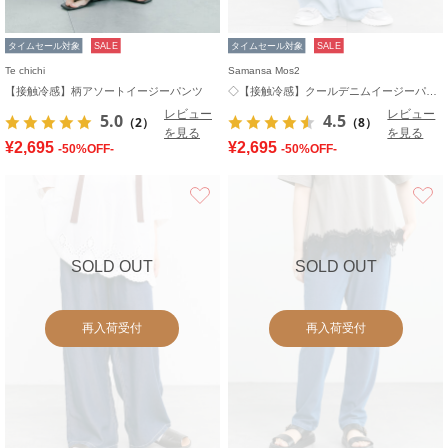
タイムセール対象
SALE
タイムセール対象
SALE
Te chichi
Samansa Mos2
【接触冷感】柄アソートイージーパンツ
◇【接触冷感】クールデニムイージーパンツ
レビュー
レビュー
5.0
4.5
（2）
（8）
を見る
を見る
¥2,695
¥2,695
-50%OFF-
-50%OFF-
お気に入り
SOLD OUT
SOLD OUT
再入荷受付
再入荷受付