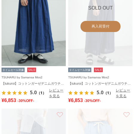
SOLD OUT
再入荷受付
タイムセール対象
SALE
タイムセール対象
SALE
TSUHARU by Samansa Mos2
TSUHARU by Samansa Mos2
【tukuroi】コットンガーゼデニムガウチョパンツ
【tukuroi】コットンガーゼデニムガウチョパンツ
レビュー
レビュー
5.0
5.0
（1）
（1）
を見る
を見る
¥6,853
¥6,853
-30%OFF-
-30%OFF-
お気に入り