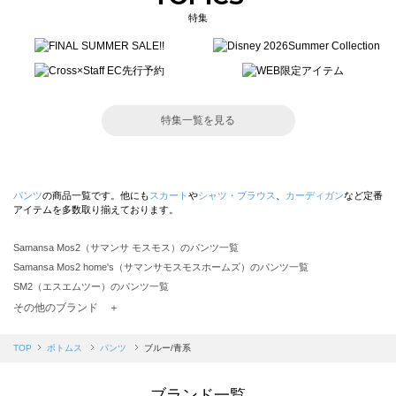
特集
特集一覧を見る
パンツ
の商品一覧です。他にも
スカート
や
シャツ・ブラウス
、
カーディガン
など定番
アイテムを多数取り揃えております。
Samansa Mos2（サマンサ モスモス）のパンツ一覧
Samansa Mos2 home's（サマンサモスモスホームズ）のパンツ一覧
SM2（エスエムツー）のパンツ一覧
TSUHARU by Samansa Mos2（ツハルバイサマンサモスモス）のパンツ一覧
その他のブランド ＋
sm2rhythm（サマンサモスモス リズム）のパンツ一覧
Samansa Mos2 blue（サマンサモスモス ブルー）のパンツ一覧
TOP
ボトムス
パンツ
ブルー/青系
Samansa Mos2 Lagom（サマンサモスモス ラーゴム）のパンツ一覧
ehka sopo（エヘカソポ）のパンツ一覧
ブランド一覧