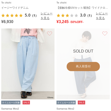
Te chichi
Te chichi
イージーワイドデニム
【接触冷感/UVカット/遮熱】ワイドクロップトパンツ
レビュー
レビュー
5.0
3.0
（1）
（1）
を見る
を見る
¥6,930
¥3,245
-50%OFF-
お気に入り
SOLD OUT
再入荷受付
タイムセール対象
SALE
タイムセール対象
SALE
Samansa Mos2
Samansa Mos2