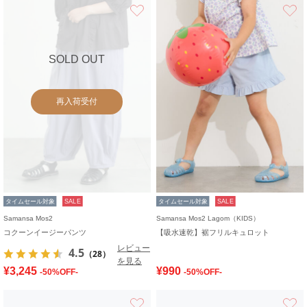
お気に入り
SOLD OUT
再入荷受付
タイムセール対象
SALE
タイムセール対象
SALE
Samansa Mos2
Samansa Mos2 Lagom（KIDS）
コクーンイージーパンツ
【吸水速乾】裾フリルキュロット
レビュー
4.5
（28）
を見る
¥3,245
¥990
-50%OFF-
-50%OFF-
お気に入り