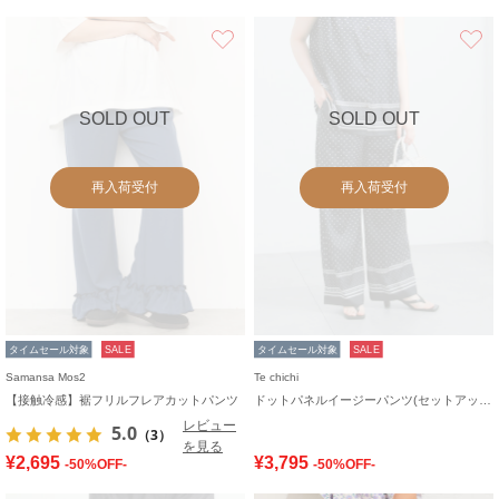
お気に入り
SOLD OUT
SOLD OUT
再入荷受付
再入荷受付
タイムセール対象
SALE
タイムセール対象
SALE
Samansa Mos2
Te chichi
【接触冷感】裾フリルフレアカットパンツ
ドットパネルイージーパンツ(セットアップ可)
レビュー
5.0
（3）
を見る
¥2,695
¥3,795
-50%OFF-
-50%OFF-