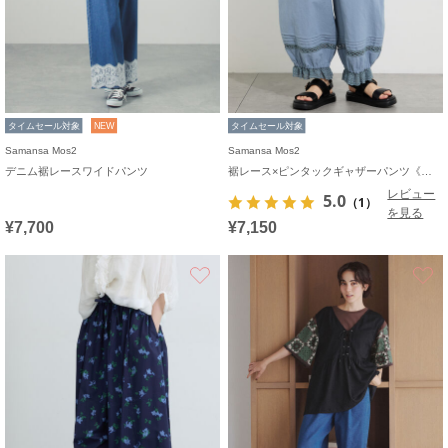
タイムセール対象
NEW
タイムセール対象
Samansa Mos2
Samansa Mos2
デニム裾レースワイドパンツ
裾レース×ピンタックギャザーパンツ《限定カラーあり》
レビュー
5.0
（1）
を見る
¥7,700
¥7,150
お気に入り