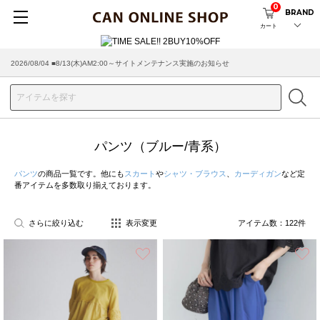
0
BRAND
カート
2026/08/04 ■8/13(木)AM2:00～サイトメンテナンス実施のお知らせ
2026/07/29 ■【お知らせ】ヤマト運輸の配送遅延・停止について
パンツ（ブルー/青系）
パンツ
の商品一覧です。他にも
スカート
や
シャツ・ブラウス
、
カーディガン
など定
番アイテムを多数取り揃えております。
さらに絞り込む
表示変更
アイテム数：
122
件
お気に入り