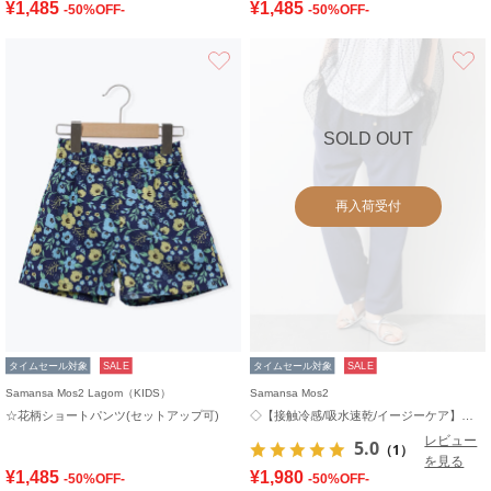
¥1,485
¥1,485
-50%OFF-
-50%OFF-
お気に入り
SOLD OUT
再入荷受付
タイムセール対象
SALE
タイムセール対象
SALE
Samansa Mos2 Lagom（KIDS）
Samansa Mos2
☆花柄ショートパンツ(セットアップ可)
◇【接触冷感/吸水速乾/イージーケア】イージーパンツ
レビュー
5.0
（1）
を見る
¥1,485
¥1,980
-50%OFF-
-50%OFF-