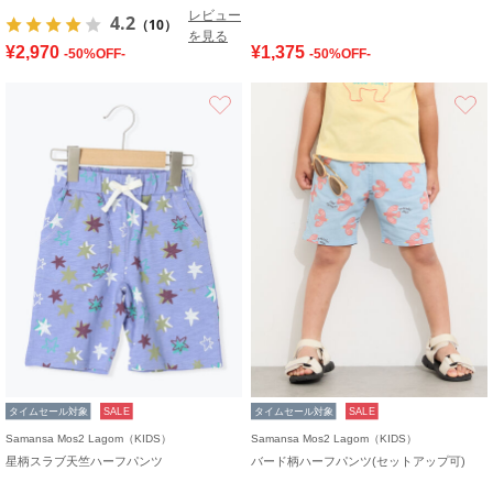
レビュー
4.2
（10）
を見る
¥2,970
¥1,375
-50%OFF-
-50%OFF-
お気に入り
タイムセール対象
SALE
タイムセール対象
SALE
Samansa Mos2 Lagom（KIDS）
Samansa Mos2 Lagom（KIDS）
星柄スラブ天竺ハーフパンツ
バード柄ハーフパンツ(セットアップ可)