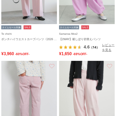
タイムセール対象
SALE
タイムセール対象
SALE
Te chichi
Samansa Mos2
ポンチハイウエストカーブパンツ《2026 spring catalog item》
【2WAY】裾しぼり切替えパンツ
レビュー
4.6
（14）
を見る
¥3,960
¥1,650
-60%OFF-
-69%OFF-
お気に入り