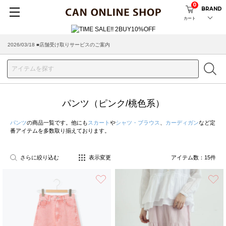
0
BRAND
カート
2026/03/18 ■店舗受け取りサービスのご案内
パンツ（ピンク/桃色系）
パンツ
の商品一覧です。他にも
スカート
や
シャツ・ブラウス
、
カーディガン
など定
番アイテムを多数取り揃えております。
さらに絞り込む
表示変更
アイテム数：
15
件
お気に入り