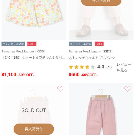
タイムセール対象
SALE
タイムセール対象
SALE
Samansa Mos2 Lagom（KIDS）
Samansa Mos2 Lagom（KIDS）
【140・150】ショート丈花柄ひんやりパンツ
ストレッチツイルカプリパンツ
レビュー
4.0
（1）
を見る
¥1,100
¥660
-60%OFF-
-60%OFF-
お気に入り
SOLD OUT
再入荷受付