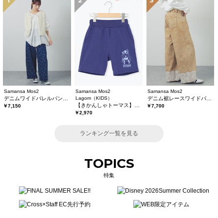
1
2
3
Samansa Mos2
Samansa Mos2
Samansa Mos2
デニムワイドバレルパンツ〈WEB限定SS・XLサイズ〉
Lagom（KIDS）
デニム裾レースワイドパンツ
【きかんしゃトーマス】ミニ裏毛ハーフパンツ
￥7,150
￥7,700
￥2,970
ランキング一覧を見る
TOPICS
特集