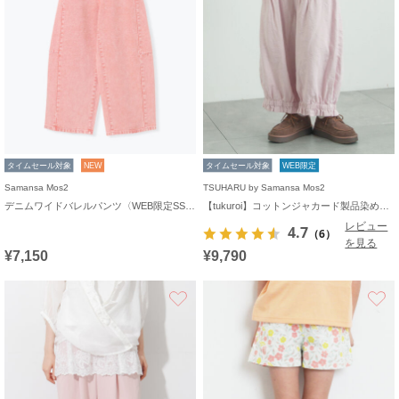
タイムセール対象
NEW
タイムセール対象
WEB限定
Samansa Mos2
TSUHARU by Samansa Mos2
デニムワイドバレルパンツ〈WEB限定SS・XLサイズ〉
【tukuroi】コットンジャカード製品染め裾フリルパンツ《WEB限定》
レビュー
4.7
（6）
を見る
¥7,150
¥9,790
お気に入り