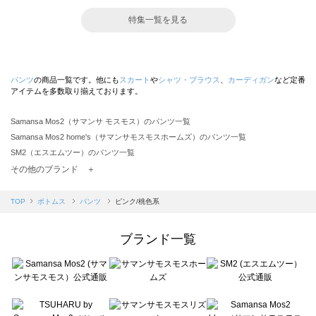
特集一覧を見る
パンツ
の商品一覧です。他にも
スカート
や
シャツ・ブラウス
、
カーディガン
など定番
アイテムを多数取り揃えております。
Samansa Mos2（サマンサ モスモス）のパンツ一覧
Samansa Mos2 home's（サマンサモスモスホームズ）のパンツ一覧
SM2（エスエムツー）のパンツ一覧
TSUHARU by Samansa Mos2（ツハルバイサマンサモスモス）のパンツ一覧
その他のブランド ＋
sm2rhythm（サマンサモスモス リズム）のパンツ一覧
Samansa Mos2 blue（サマンサモスモス ブルー）のパンツ一覧
TOP
ボトムス
パンツ
ピンク/桃色系
Samansa Mos2 Lagom（サマンサモスモス ラーゴム）のパンツ一覧
ehka sopo（エヘカソポ）のパンツ一覧
ブランド一覧
sō4ū（ソウフォーユー）のパンツ一覧
Te chichi（テチチ）のパンツ一覧
Te chichi CLASSIC（テチチ クラシック）のパンツ一覧
Te chichi TERRASSE（テチチ テラス）のパンツ一覧
Lugnoncure（ルノンキュール）のパンツ一覧