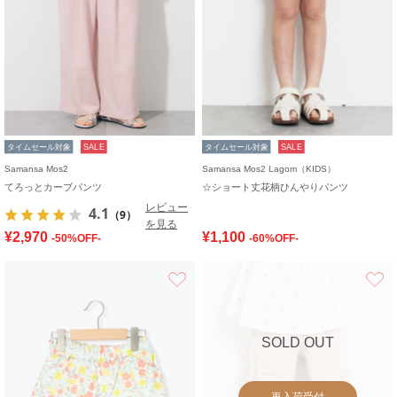
タイムセール対象
SALE
タイムセール対象
SALE
Samansa Mos2
Samansa Mos2 Lagom（KIDS）
てろっとカーブパンツ
☆ショート丈花柄ひんやりパンツ
レビュー
4.1
（9）
を見る
¥2,970
¥1,100
-50%OFF-
-60%OFF-
お気に入り
SOLD OUT
再入荷受付