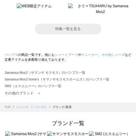
特集一覧を見る
パンプス
の商品一覧です。他にも
ショートブーツ
や
スニーカー
、
その他シューズ
など
定番アイテムを多数取り揃えております。
Samansa Mos2（サマンサ モスモス）のパンプス一覧
Samansa Mos2 home's（サマンサモスモスホームズ）のパンプス一覧
SM2（エスエムツー）のパンプス一覧
TSUHARU by Samansa Mos2（ツハルバイサマンサモスモス）のパンプス一覧
その他のブランド ＋
sm2rhythm（サマンサモスモス リズム）のパンプス一覧
Samansa Mos2 blue（サマンサモスモス ブルー）のパンプス一覧
TOP
シューズ
パンプス
ブラック/黒系
Samansa Mos2 Lagom（サマンサモスモス ラーゴム）のパンプス一覧
ehka sopo（エヘカソポ）のパンプス一覧
ブランド一覧
sō4ū（ソウフォーユー）のパンプス一覧
Te chichi（テチチ）のパンプス一覧