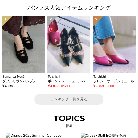
パンプス人気アイテムランキング
1
2
3
Samansa Mos2
Te chichi
Te chichi
ダブルリボンパンプス
ポインテッドチュールパンプス
フロントオープンミュール
￥4,950
￥3,960
￥3,960
-60%OFF-
-60%OFF-
ランキング一覧を見る
TOPICS
特集