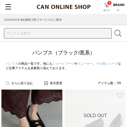
0
BRAND
カート
2026/03/18 ■店舗受け取りサービスのご案内
パンプス（ブラック/黒系）
パンプス
の商品一覧です。他にも
ショートブーツ
や
スニーカー
、
その他シューズ
な
ど定番アイテムを多数取り揃えております。
さらに絞り込む
表示変更
アイテム数：
7
件
お気に入り
SOLD OUT