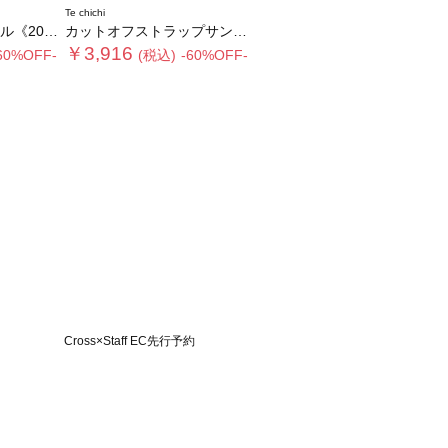
Te chichi
OOK item》
カットオフストラップサンダル《2026 SUMMER LOOK item》
￥3,916
60%OFF-
(税込)
-60%OFF-