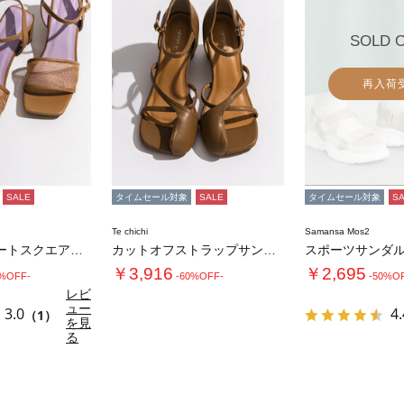
SOLD 
再入荷
SALE
タイムセール対象
SALE
タイムセール対象
S
Te chichi
Samansa Mos2
メッシュアソートスクエアトゥミュール
カットオフストラップサンダル《2026 SU…
スポーツサンダ
￥3,916
￥2,695
0%OFF-
-60%OFF-
-50%O
レビ
ュー
3.0
4.
（1）
を見
る