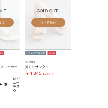
OUT
SOLD OUT
受付
再入荷受付
ALE
タイムセール対象
SALE
Te chichi
ルスニーカー
捻じりサンダル
￥4,345
FF-
-50%OFF-
レビ
ュー
4
（5）
を見
る