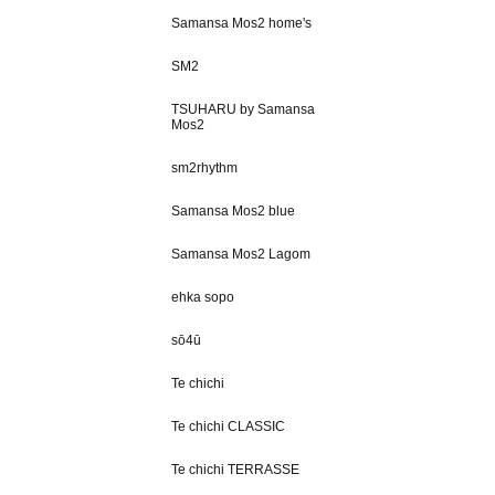
Samansa Mos2 home's
SM2
TSUHARU by Samansa
Mos2
sm2rhythm
Samansa Mos2 blue
Samansa Mos2 Lagom
ehka sopo
sō4ū
Te chichi
Te chichi CLASSIC
Te chichi TERRASSE