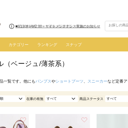
■8/13(木)AM2:00～サイトメンテナンス実施のお知らせ
カテゴリー
ランキング
スナップ
ル（ベージュ/薄茶系）
品一覧です。他にも
パンプス
や
ショートブーツ
、
スニーカー
など定番ア
順
すべて
すべて
在庫の有無
商品ステータス
お気に入り
お気に入り