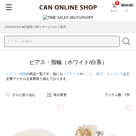
0
BRAND
カート
2026/03/18 ■店舗受け取りサービスのご案内
ピアス・指輪（ホワイト/白系）
ピアス・指輪
の商品一覧です。他にも
ヘアアクセ
や
ハット・帽子
、
ネックレス
など
定番アイテムを多数取り揃えております。
さらに絞り込む
表示変更
アイテム数：
7
件
お気に入り