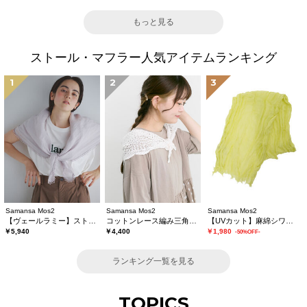
もっと見る
ストール・マフラー人気アイテムランキング
1
2
3
Samansa Mos2
Samansa Mos2
Samansa Mos2
【ヴェールラミー】ストール
コットンレース編み三角ストール
【UVカット】麻綿シワ加工ストール
￥5,940
￥4,400
￥1,980
-50%OFF-
ランキング一覧を見る
TOPICS