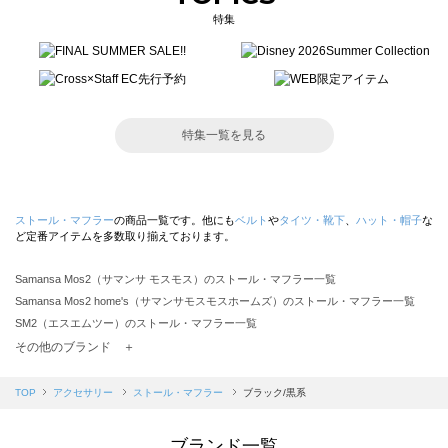
特集
特集一覧を見る
ストール・マフラー
の商品一覧です。他にも
ベルト
や
タイツ・靴下
、
ハット・帽子
な
ど定番アイテムを多数取り揃えております。
Samansa Mos2（サマンサ モスモス）のストール・マフラー一覧
Samansa Mos2 home's（サマンサモスモスホームズ）のストール・マフラー一覧
SM2（エスエムツー）のストール・マフラー一覧
TSUHARU by Samansa Mos2（ツハルバイサマンサモスモス）のストール・マフラー一覧
その他のブランド ＋
sm2rhythm（サマンサモスモス リズム）のストール・マフラー一覧
Samansa Mos2 blue（サマンサモスモス ブルー）のストール・マフラー一覧
TOP
アクセサリー
ストール・マフラー
ブラック/黒系
Samansa Mos2 Lagom（サマンサモスモス ラーゴム）のストール・マフラー一覧
ehka sopo（エヘカソポ）のストール・マフラー一覧
ブランド一覧