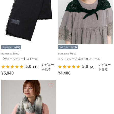
タイムセール対象
タイムセール対象
Samansa Mos2
Samansa Mos2
【ヴェールラミー】ストール
コットンレース編み三角ストール
レビュー
レビュー
5.0
5.0
（1）
（2）
を見る
を見る
¥5,940
¥4,400
お気に入り