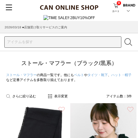
0
BRAND
カート
2026/03/18 ■店舗受け取りサービスのご案内
ストール・マフラー（ブラック/黒系）
ストール・マフラー
の商品一覧です。他にも
ベルト
や
タイツ・靴下
、
ハット・帽子
など定番アイテムを多数取り揃えております。
さらに絞り込む
表示変更
アイテム数：
3
件
お気に入り