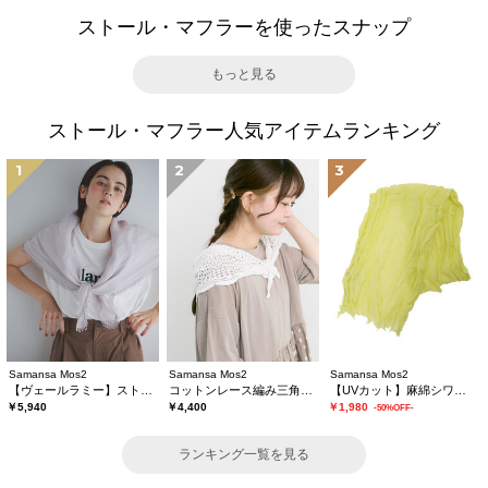
ストール・マフラーを使ったスナップ
もっと見る
ストール・マフラー人気アイテムランキング
1
2
3
Samansa Mos2
Samansa Mos2
Samansa Mos2
【ヴェールラミー】ストール
コットンレース編み三角ストール
【UVカット】麻綿シワ加工ストール
￥5,940
￥4,400
￥1,980
-50%OFF-
ランキング一覧を見る