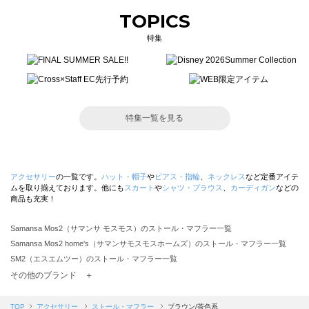
TOPICS
特集
特集一覧を見る
アクセサリー
の一覧です。
ハット・帽子
や
ピアス・指輪
、
ネックレス
など定番アイテ
ムを取り揃えております。他にも
スカート
や
シャツ・ブラウス
、
カーディガン
などの
商品も充実！
Samansa Mos2（サマンサ モスモス）のストール・マフラー一覧
Samansa Mos2 home's（サマンサモスモスホームズ）のストール・マフラー一覧
SM2（エスエムツー）のストール・マフラー一覧
TSUHARU by Samansa Mos2（ツハルバイサマンサモスモス）のストール・マフラー一覧
その他のブランド ＋
sm2rhythm（サマンサモスモス リズム）のストール・マフラー一覧
Samansa Mos2 blue（サマンサモスモス ブルー）のストール・マフラー一覧
TOP
アクセサリー
ストール・マフラー
ブラウン/茶色系