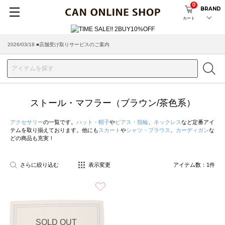
0
BRAND
カート
2026/03/18 ■店舗受け取りサービスのご案内
ストール・マフラー（ブラウン/茶色系）
アクセサリー
の一覧です。
ハット・帽子
や
ピアス・指輪
、
ネックレス
など定番アイ
テムを取り揃えております。他にも
スカート
や
シャツ・ブラウス
、
カーディガン
な
どの商品も充実！
さらに絞り込む
表示変更
アイテム数：
1
件
お気に入り
SOLD OUT