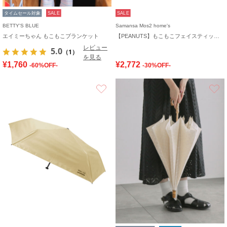
タイムセール対象
SALE
SALE
BETTY'S BLUE
Samansa Mos2 home's
エイミーちゃん もこもこブランケット
【PEANUTS】もこもこフェイスティッシュケースカバー
レビュー
5.0
（1）
を見る
¥1,760
¥2,772
-60%OFF-
-30%OFF-
お気に入り