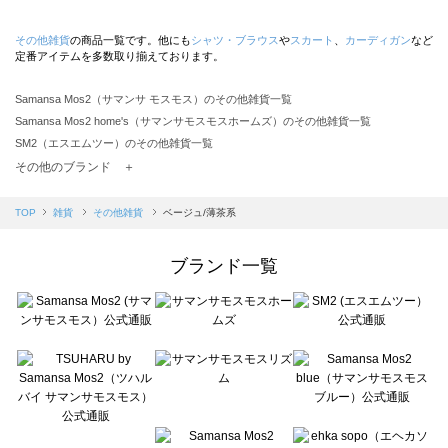
その他雑貨
の商品一覧です。他にも
シャツ・ブラウス
や
スカート
、
カーディガン
など
定番アイテムを多数取り揃えております。
Samansa Mos2（サマンサ モスモス）のその他雑貨一覧
Samansa Mos2 home's（サマンサモスモスホームズ）のその他雑貨一覧
SM2（エスエムツー）のその他雑貨一覧
TSUHARU by Samansa Mos2（ツハルバイサマンサモスモス）のその他雑貨一覧
その他のブランド ＋
sm2rhythm（サマンサモスモス リズム）のその他雑貨一覧
Samansa Mos2 blue（サマンサモスモス ブルー）のその他雑貨一覧
TOP
雑貨
その他雑貨
ベージュ/薄茶系
Samansa Mos2 Lagom（サマンサモスモス ラーゴム）のその他雑貨一覧
ehka sopo（エヘカソポ）のその他雑貨一覧
ブランド一覧
sō4ū（ソウフォーユー）のその他雑貨一覧
Te chichi（テチチ）のその他雑貨一覧
Te chichi CLASSIC（テチチ クラシック）のその他雑貨一覧
Te chichi TERRASSE（テチチ テラス）のその他雑貨一覧
Lugnoncure（ルノンキュール）のその他雑貨一覧
BETTY'S BLUE（べティーズブルー）のその他雑貨一覧
Wpc.（ワールドパーティー）のその他雑貨一覧