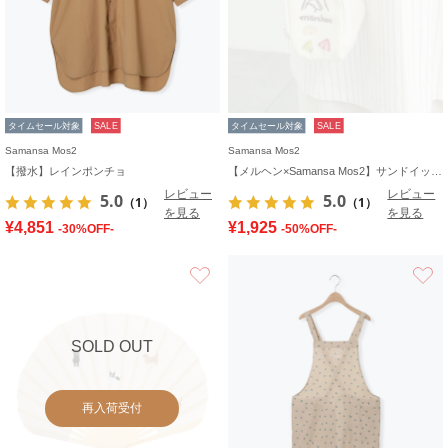
タイムセール対象
SALE
タイムセール対象
SALE
Samansa Mos2
Samansa Mos2
【撥水】レインポンチョ
【メルヘン×Samansa Mos2】サンドイッチ型ポーチ
レビュー
レビュー
5.0
5.0
（1）
（1）
を見る
を見る
¥4,851
¥1,925
-30%OFF-
-50%OFF-
お気に入り
SOLD OUT
再入荷受付