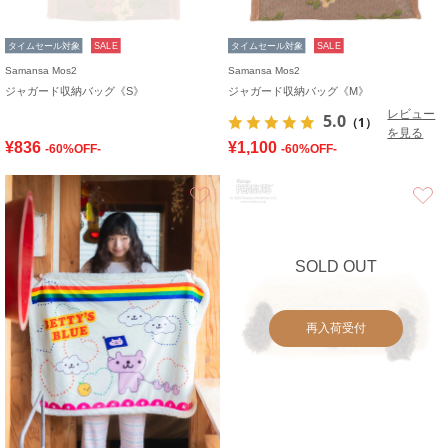
タイムセール対象
SALE
タイムセール対象
SALE
Samansa Mos2
Samansa Mos2
ジャガード収納バッグ《S》
ジャガード収納バッグ《M》
レビュー
5.0
（1）
を見る
¥836
¥1,100
-60%OFF-
-60%OFF-
お気に入り
SOLD OUT
再入荷受付