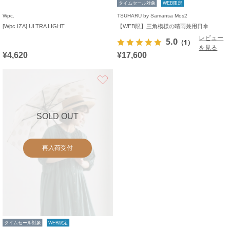
タイムセール対象
WEB限定
Wpc.
TSUHARU by Samansa Mos2
[Wpc.IZA] ULTRA LIGHT
【WEB限】三角模様の晴雨兼用日傘
レビュー
5.0
（1）
を見る
¥4,620
¥17,600
お気に入り
SOLD OUT
再入荷受付
タイムセール対象
WEB限定