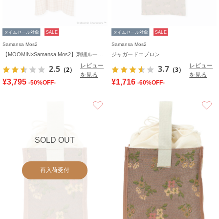
タイムセール対象
SALE
タイムセール対象
SALE
Samansa Mos2
Samansa Mos2
【MOOMIN×Samansa Mos2】刺繍ルームワンピース
ジャガードエプロン
レビュー
レビュー
2.5
3.7
（2）
（3）
を見る
を見る
¥3,795
¥1,716
-50%OFF-
-60%OFF-
お気に入り
SOLD OUT
再入荷受付