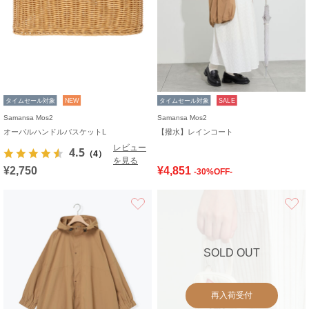
タイムセール対象
NEW
タイムセール対象
SALE
Samansa Mos2
Samansa Mos2
オーバルハンドルバスケットL
【撥水】レインコート
レビュー
4.5
（4）
を見る
¥2,750
¥4,851
-30%OFF-
お気に入り
SOLD OUT
再入荷受付