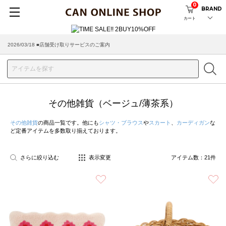
0
BRAND
カート
2026/08/04 ■8/13(木)AM2:00～サイトメンテナンス実施のお知らせ
2026/03/18 ■店舗受け取りサービスのご案内
その他雑貨（ベージュ/薄茶系）
その他雑貨
の商品一覧です。他にも
シャツ・ブラウス
や
スカート
、
カーディガン
な
ど定番アイテムを多数取り揃えております。
さらに絞り込む
表示変更
アイテム数：
21
件
お気に入り