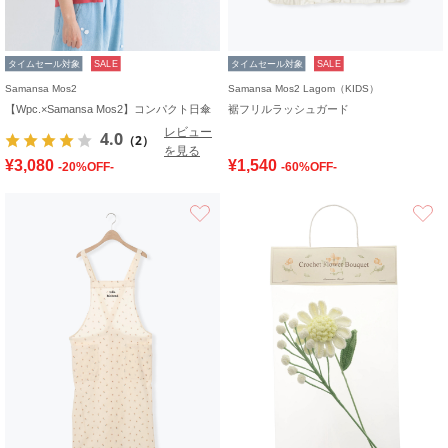
タイムセール対象
SALE
タイムセール対象
SALE
Samansa Mos2
Samansa Mos2 Lagom（KIDS）
【Wpc.×Samansa Mos2】コンパクト日傘
裾フリルラッシュガード
レビュー
4.0
（2）
を見る
¥3,080
¥1,540
-20%OFF-
-60%OFF-
お気に入り