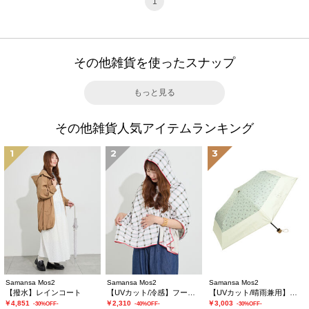
1
その他雑貨を使ったスナップ
もっと見る
その他雑貨人気アイテムランキング
1
2
3
Samansa Mos2
Samansa Mos2
Samansa Mos2
【撥水】レインコート
【UVカット/冷感】フーディータオル
【UVカット/晴雨兼用】折り畳み傘
￥4,851
￥2,310
￥3,003
-30%OFF-
-40%OFF-
-30%OFF-