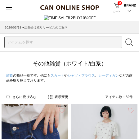
0
BRAND
カート
2026/08/04 ■8/13(木)AM2:00～サイトメンテナンス実施のお知らせ
2026/03/18 ■店舗受け取りサービスのご案内
その他雑貨（ホワイト/白系）
雑貨
の商品一覧です。他にも
スカート
や
シャツ・ブラウス
、
カーディガン
などの商
品を取り揃えております。
さらに絞り込む
表示変更
アイテム数：
32
件
お気に入り