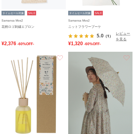
タイムセール対象
SALE
タイムセール対象
SALE
Samansa Mos2
Samansa Mos2
花柄ロゴ刺繍エプロン
ニットフラワーブーケ
レビュー
5.0
（1）
を見る
¥2,376
¥1,320
-60%OFF-
-60%OFF-
お気に入り