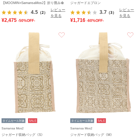
【MOOMIN×SamansaMos2】折り畳み傘
ジャガードエプロン
レビュー
レビュー
4.5
3.7
（2）
（3）
を見る
を見る
¥2,475
¥1,716
-50%OFF-
-60%OFF-
お気に入り
タイムセール対象
SALE
タイムセール対象
SALE
Samansa Mos2
Samansa Mos2
ジャガード収納バッグ《S》
ジャガード収納バッグ《M》