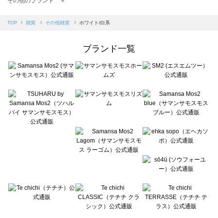
その他のブランド ＋
sm2rhythm（サマンサモスモス リズム）のその他雑貨一覧
Samansa Mos2 blue（サマンサモスモス ブルー）のその他雑貨一覧
TOP
雑貨
その他雑貨
ホワイト/白系
Samansa Mos2 Lagom（サマンサモスモス ラーゴム）のその他雑貨一覧
ehka sopo（エヘカソポ）のその他雑貨一覧
ブランド一覧
sō4ū（ソウフォーユー）のその他雑貨一覧
Te chichi（テチチ）のその他雑貨一覧
Te chichi CLASSIC（テチチ クラシック）のその他雑貨一覧
Te chichi TERRASSE（テチチ テラス）のその他雑貨一覧
Lugnoncure（ルノンキュール）のその他雑貨一覧
BETTY'S BLUE（べティーズブルー）のその他雑貨一覧
Wpc.（ワールドパーティー）のその他雑貨一覧