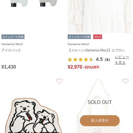
タイムセール対象
タイムセール対象
SALE
Samansa Mos2
Samansa Mos2
アイスパック
【メルヘン×Samansa Mos2】エプロン
レビュー
4.5
（4）
を見る
¥1,430
¥2,970
-50%OFF-
お気に入り
SOLD OUT
再入荷受付