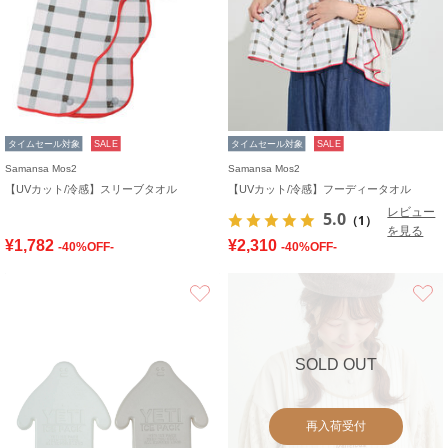
タイムセール対象
SALE
タイムセール対象
SALE
Samansa Mos2
Samansa Mos2
【UVカット/冷感】スリーブタオル
【UVカット/冷感】フーディータオル
レビュー
5.0
（1）
を見る
¥1,782
¥2,310
-40%OFF-
-40%OFF-
お気に入り
SOLD OUT
再入荷受付