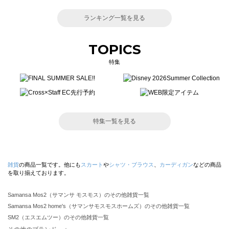
ランキング一覧を見る
TOPICS
特集
特集一覧を見る
雑貨
の商品一覧です。他にも
スカート
や
シャツ・ブラウス
、
カーディガン
などの商品
を取り揃えております。
Samansa Mos2（サマンサ モスモス）のその他雑貨一覧
Samansa Mos2 home's（サマンサモスモスホームズ）のその他雑貨一覧
SM2（エスエムツー）のその他雑貨一覧
TSUHARU by Samansa Mos2（ツハルバイサマンサモスモス）のその他雑貨一覧