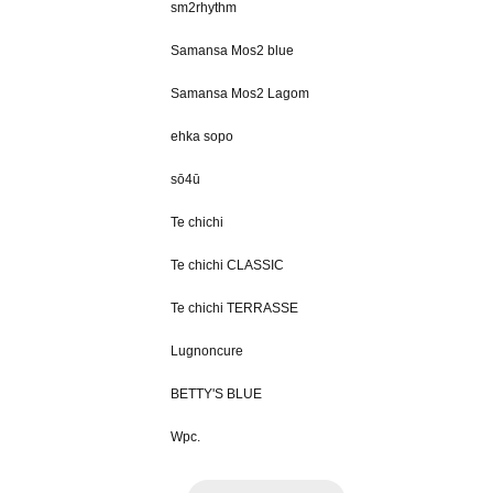
sm2rhythm
Samansa Mos2 blue
Samansa Mos2 Lagom
ehka sopo
sō4ū
Te chichi
Te chichi CLASSIC
Te chichi TERRASSE
Lugnoncure
BETTY'S BLUE
Wpc.