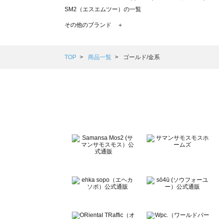
SM2（エスエムツー）の一覧
TSUHARU by Samansa Mos2（ツハルバイサマンサモ
その他のブランド ＋
sm2rhythm（サマンサモスモス リズム）の一覧
Samansa Mos2 blue（サマンサモスモス ブルー）の一覧
Samansa Mos2 Lagom（サマンサモスモス ラーゴム）の
TOP
商品一覧
ゴールド/金系
ehka sopo（エヘカソポ）の一覧
sō4ū（ソウフォーユー）の一覧
Te chichi（テチチ）の一覧
Te chichi CLASSIC（テチチ クラシック）の一覧
Te chichi TERRASSE（テチチ テラス）の一覧
Lugnoncure（ルノンキュール）の一覧
BETTY'S BLUE（べティーズブルー）の一覧
Wpc.（ワールドパーティー）の一覧