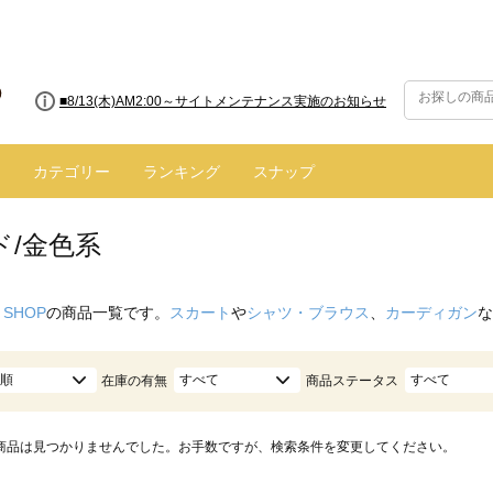
■8/13(木)AM2:00～サイトメンテナンス実施のお知らせ
カテゴリー
ランキング
スナップ
ド/金色系
 SHOP
の商品一覧です。
スカート
や
シャツ・ブラウス
、
カーディガン
な
順
すべて
すべて
在庫の有無
商品ステータス
商品は見つかりませんでした。お手数ですが、検索条件を変更してください。