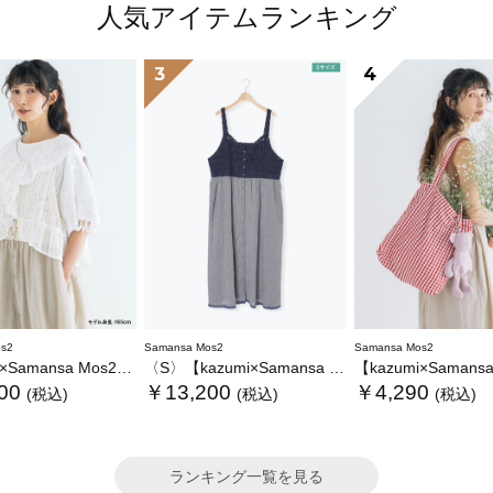
人気アイテムランキング
3
4
s2
Samansa Mos2
Samansa Mos2
ansa Mos2】レースフリルブラウス
〈S〉【kazumi×Samansa Mos2】キャミワンピース《WEB限定カラーあり》
【kazumi×Samansa Mos2】ぬ
00
￥13,200
￥4,290
(税込)
(税込)
(税込)
ランキング一覧を見る