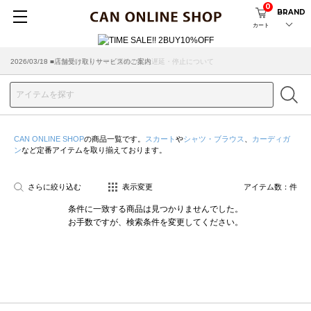
0
BRAND
カート
2026/07/29 ■【お知らせ】ヤマト運輸の配送遅延・停止について
2026/03/18 ■店舗受け取りサービスのご案内
CAN ONLINE SHOP
の商品一覧です。
スカート
や
シャツ・ブラウス
、
カーディガ
ン
など定番アイテムを取り揃えております。
さらに絞り込む
表示変更
アイテム数：
件
条件に一致する商品は見つかりませんでした。
お手数ですが、検索条件を変更してください。