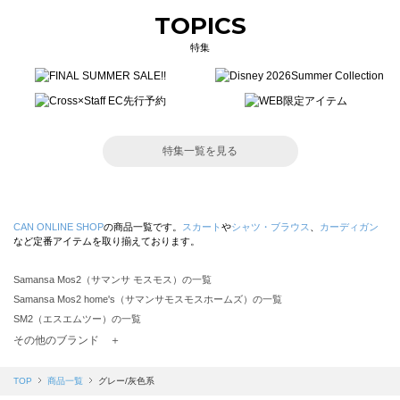
TOPICS
特集
特集一覧を見る
CAN ONLINE SHOP
の商品一覧です。
スカート
や
シャツ・ブラウス
、
カーディガン
など定番アイテムを取り揃えております。
Samansa Mos2（サマンサ モスモス）の一覧
Samansa Mos2 home's（サマンサモスモスホームズ）の一覧
SM2（エスエムツー）の一覧
TSUHARU by Samansa Mos2（ツハルバイサマンサモスモス）の一覧
その他のブランド ＋
sm2rhythm（サマンサモスモス リズム）の一覧
Samansa Mos2 blue（サマンサモスモス ブルー）の一覧
TOP
商品一覧
グレー/灰色系
Samansa Mos2 Lagom（サマンサモスモス ラーゴム）の一覧