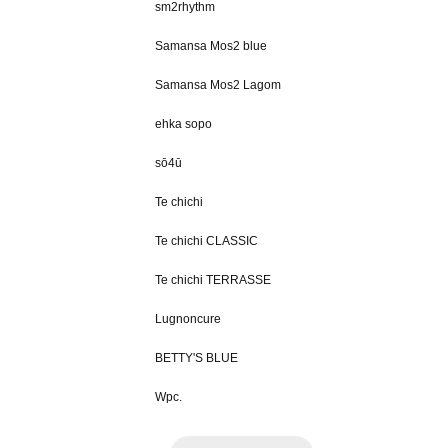
sm2rhythm
Samansa Mos2 blue
Samansa Mos2 Lagom
ehka sopo
sō4ū
Te chichi
Te chichi CLASSIC
Te chichi TERRASSE
Lugnoncure
BETTY'S BLUE
Wpc.