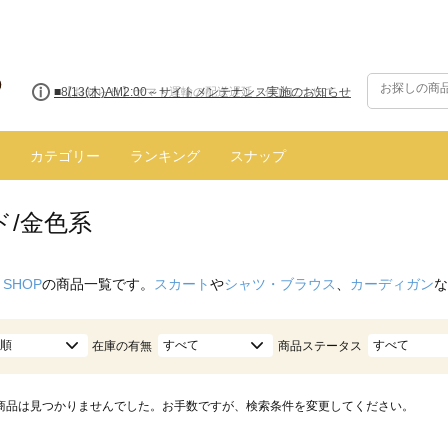
■8/13(木)AM2:00～サイトメンテナンス実施のお知らせ
カテゴリー
ランキング
スナップ
ド/金色系
 SHOP
の商品一覧です。
スカート
や
シャツ・ブラウス
、
カーディガン
な
順
すべて
すべて
在庫の有無
商品ステータス
商品は見つかりませんでした。お手数ですが、検索条件を変更してください。