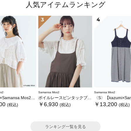
人気アイテムランキング
3
4
s2
Samansa Mos2
Samansa Mos2
ansa Mos2】レースフリルブラウス
ボイルレースピンタックブラウス
〈S〉【kazumi×Samansa Mos2】キャミワンピース《
00
￥6,930
￥13,200
(税込)
(税込)
(税込)
ランキング一覧を見る