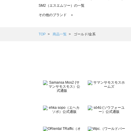
SM2（エスエムツー）の一覧
TSUHARU by Samansa Mos2（ツハルバイサマンサモ
その他のブランド ＋
sm2rhythm（サマンサモスモス リズム）の一覧
Samansa Mos2 blue（サマンサモスモス ブルー）の一覧
Samansa Mos2 Lagom（サマンサモスモス ラーゴム）の
TOP
商品一覧
ゴールド/金系
ehka sopo（エヘカソポ）の一覧
sō4ū（ソウフォーユー）の一覧
Te chichi（テチチ）の一覧
Te chichi CLASSIC（テチチ クラシック）の一覧
Te chichi TERRASSE（テチチ テラス）の一覧
Lugnoncure（ルノンキュール）の一覧
BETTY'S BLUE（べティーズブルー）の一覧
Wpc.（ワールドパーティー）の一覧