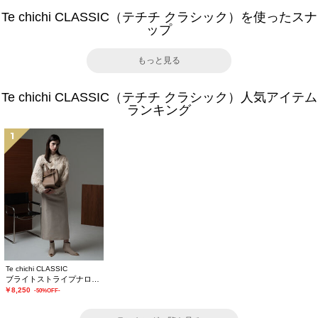
Te chichi CLASSIC（テチチ クラシック）を使ったスナ
ップ
もっと見る
Te chichi CLASSIC（テチチ クラシック）人気アイテム
ランキング
1
Te chichi CLASSIC
ブライトストライプナロースカート《2025winter catalog item》
￥8,250
-50%OFF-