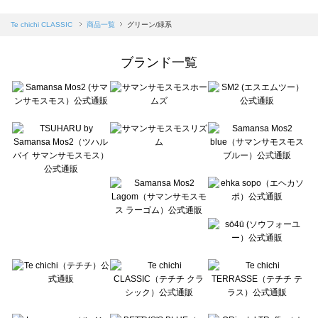
sm2rhythm（サマンサモスモス リズム）の一覧
Samansa Mos2 blue（サマンサモスモス ブルー）の一覧
Te chichi CLASSIC
商品一覧
グリーン/緑系
Samansa Mos2 Lagom（サマンサモスモス ラーゴム）の一覧
ehka sopo（エヘカソポ）の一覧
ブランド一覧
sō4ū（ソウフォーユー）の一覧
Te chichi（テチチ）の一覧
Te chichi CLASSIC（テチチ クラシック）の一覧
Te chichi TERRASSE（テチチ テラス）の一覧
Lugnoncure（ルノンキュール）の一覧
BETTY'S BLUE（べティーズブルー）の一覧
Wpc.（ワールドパーティー）の一覧