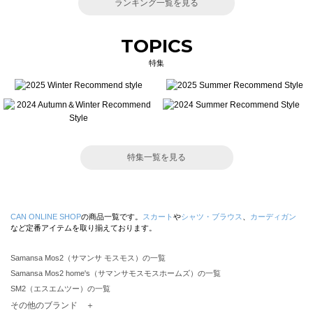
ランキング一覧を見る
TOPICS
特集
特集一覧を見る
CAN ONLINE SHOP
の商品一覧です。
スカート
や
シャツ・ブラウス
、
カーディガン
など定番アイテムを取り揃えております。
Samansa Mos2（サマンサ モスモス）の一覧
Samansa Mos2 home's（サマンサモスモスホームズ）の一覧
SM2（エスエムツー）の一覧
TSUHARU by Samansa Mos2（ツハルバイサマンサモスモス）の一覧
その他のブランド ＋