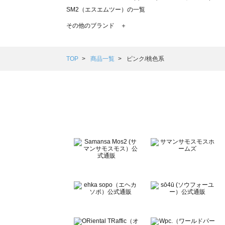
SM2（エスエムツー）の一覧
TSUHARU by Samansa Mos2（ツハルバイサマンサモ
その他のブランド ＋
sm2rhythm（サマンサモスモス リズム）の一覧
Samansa Mos2 blue（サマンサモスモス ブルー）の一覧
Samansa Mos2 Lagom（サマンサモスモス ラーゴム）の
TOP
商品一覧
ピンク/桃色系
ehka sopo（エヘカソポ）の一覧
sō4ū（ソウフォーユー）の一覧
Te chichi（テチチ）の一覧
Te chichi CLASSIC（テチチ クラシック）の一覧
Te chichi TERRASSE（テチチ テラス）の一覧
Lugnoncure（ルノンキュール）の一覧
BETTY'S BLUE（べティーズブルー）の一覧
Wpc.（ワールドパーティー）の一覧