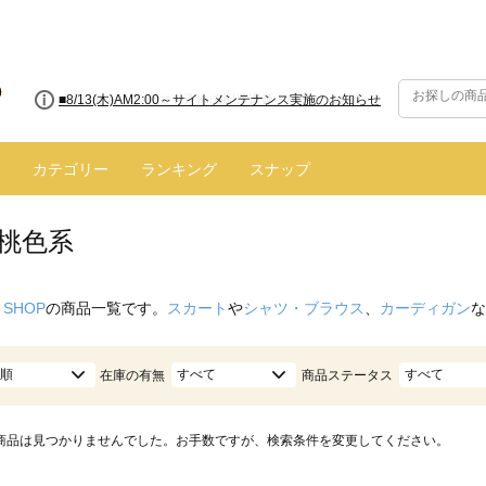
■8/13(木)AM2:00～サイトメンテナンス実施のお知らせ
カテゴリー
ランキング
スナップ
/桃色系
 SHOP
の商品一覧です。
スカート
や
シャツ・ブラウス
、
カーディガン
な
順
すべて
すべて
在庫の有無
商品ステータス
商品は見つかりませんでした。お手数ですが、検索条件を変更してください。