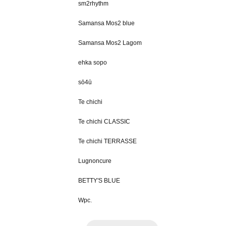
sm2rhythm
Samansa Mos2 blue
Samansa Mos2 Lagom
ehka sopo
sō4ū
Te chichi
Te chichi CLASSIC
Te chichi TERRASSE
Lugnoncure
BETTY'S BLUE
Wpc.