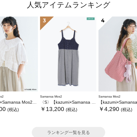
人気アイテムランキング
3
4
s2
Samansa Mos2
Samansa Mos2
ansa Mos2】レースフリルブラウス
〈S〉【kazumi×Samansa Mos2】キャミワンピース《WEB限定カラーあり》
【kazumi×Samansa Mos2】ぬ
00
￥13,200
￥4,290
(税込)
(税込)
(税込)
ランキング一覧を見る