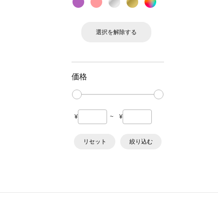
選択を解除する
価格
¥
~
¥
リセット
絞り込む