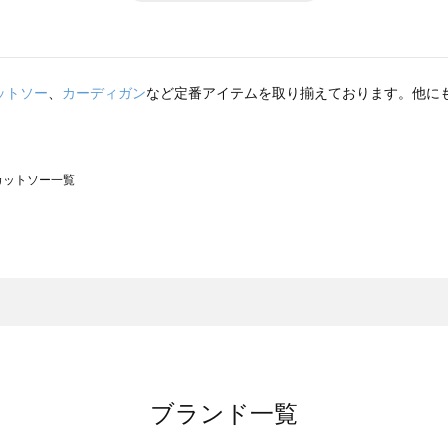
ットソー
、
カーディガン
など定番アイテムを取り揃えております。他に
のカットソー一覧
モスモス）のカットソー一覧
ットソー一覧
）のカットソー一覧
覧
ブランド一覧