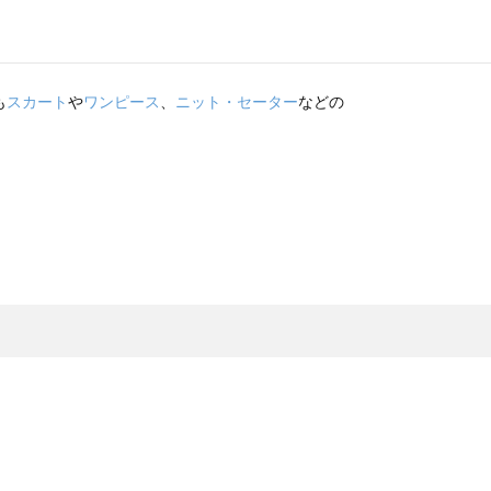
も
スカート
や
ワンピース
、
ニット・セーター
などの