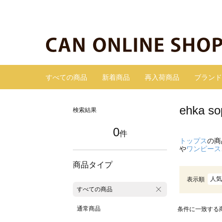
すべての商品
新着商品
再入荷商品
ブランド
ehka
検索結果
0
件
トップス
の商
や
ワンピース
商品タイプ
人気
表示順
すべての商品
通常商品
条件に一致する