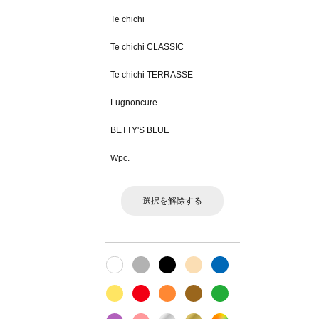
Te chichi
Te chichi CLASSIC
Te chichi TERRASSE
Lugnoncure
BETTY'S BLUE
Wpc.
選択を解除する