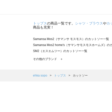
トップス
の商品一覧です。
シャツ・ブラウス
や
カ
商品も充実！
Samansa Mos2（サマンサ モスモス）のカットソー一覧
Samansa Mos2 home's（サマンサモスモスホームズ）
SM2（エスエムツー）のカットソー一覧
TSUHARU by Samansa Mos2（ツハルバイサマンサ
その他のブランド ＋
sm2rhythm（サマンサモスモス リズム）のカットソー一覧
Samansa Mos2 blue（サマンサモスモス ブルー）のカ
Samansa Mos2 Lagom（サマンサモスモス ラーゴム
ehka sopo
トップス
カットソー
ehka sopo（エヘカソポ）のカットソー一覧
sō4ū（ソウフォーユー）のカットソー一覧
Te chichi（テチチ）のカットソー一覧
Te chichi CLASSIC（テチチ クラシック）のカットソー一
Te chichi TERRASSE（テチチ テラス）のカットソー一覧
Lugnoncure（ルノンキュール）のカットソー一覧