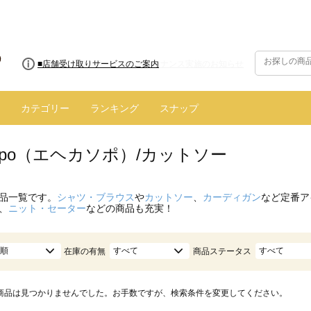
■8/13(木)AM2:00～サイトメンテナンス実施のお知らせ
■店舗受け取りサービスのご案内
カテゴリー
ランキング
スナップ
 sopo（エヘカソポ）/カットソー
品一覧です。
シャツ・ブラウス
や
カットソー
、
カーディガン
など定番ア
、
ニット・セーター
などの商品も充実！
順
すべて
すべて
在庫の有無
商品ステータス
商品は見つかりませんでした。お手数ですが、検索条件を変更してください。