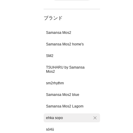
ブランド
Samansa Mos2
Samansa Mos2 home's
SM2
TSUHARU by Samansa
Mos2
sm2rhythm
Samansa Mos2 blue
Samansa Mos2 Lagom
ehka sopo
sō4ū