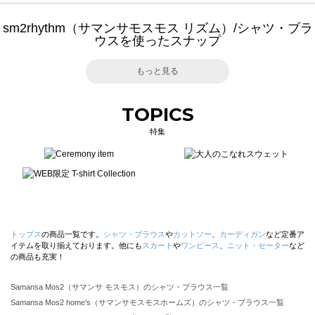
sm2rhythm（サマンサモスモス リズム）/シャツ・ブラ
ウスを使ったスナップ
もっと見る
TOPICS
特集
トップス
の商品一覧です。
シャツ・ブラウス
や
カットソー
、
カーディガン
など定番ア
イテムを取り揃えております。他にも
スカート
や
ワンピース
、
ニット・セーター
など
の商品も充実！
Samansa Mos2（サマンサ モスモス）のシャツ・ブラウス一覧
Samansa Mos2 home's（サマンサモスモスホームズ）のシャツ・ブラウス一覧