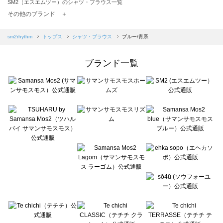
SM2（エスエムツー）のシャツ・ブラウス一覧
TSUHARU by Samansa Mos2（ツハルバイサマンサモスモス）のシャツ・ブラウス一覧
その他のブランド ＋
sm2rhythm（サマンサモスモス リズム）のシャツ・ブラウス一覧
Samansa Mos2 blue（サマンサモスモス ブルー）のシャツ・ブラウス一覧
sm2rhythm
トップス
シャツ・ブラウス
ブルー/青系
Samansa Mos2 Lagom（サマンサモスモス ラーゴム）のシャツ・ブラウス一覧
ehka sopo（エヘカソポ）のシャツ・ブラウス一覧
ブランド一覧
sō4ū（ソウフォーユー）のシャツ・ブラウス一覧
Te chichi（テチチ）のシャツ・ブラウス一覧
Te chichi CLASSIC（テチチ クラシック）のシャツ・ブラウス一覧
Te chichi TERRASSE（テチチ テラス）のシャツ・ブラウス一覧
Lugnoncure（ルノンキュール）のシャツ・ブラウス一覧
BETTY'S BLUE（べティーズブルー）のシャツ・ブラウス一覧
Wpc.（ワールドパーティー）のシャツ・ブラウス一覧