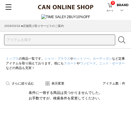
0
BRAND
カート
2026/03/18 ■店舗受け取りサービスのご案内
トップス
の商品一覧です。
シャツ・ブラウス
や
カットソー
、
カーディガン
など定番
アイテムを取り揃えております。他にも
スカート
や
ワンピース
、
ニット・セーター
などの商品も充実！
さらに絞り込む
表示変更
アイテム数：
件
条件に一致する商品は見つかりませんでした。
お手数ですが、検索条件を変更してください。