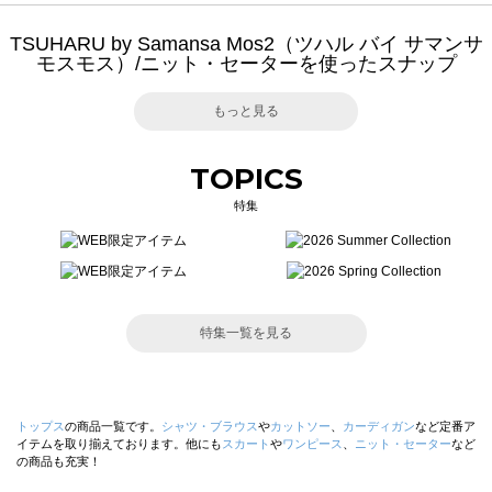
TSUHARU by Samansa Mos2（ツハル バイ サマンサ
モスモス）/ニット・セーターを使ったスナップ
もっと見る
TOPICS
特集
特集一覧を見る
トップス
の商品一覧です。
シャツ・ブラウス
や
カットソー
、
カーディガン
など定番ア
イテムを取り揃えております。他にも
スカート
や
ワンピース
、
ニット・セーター
など
の商品も充実！