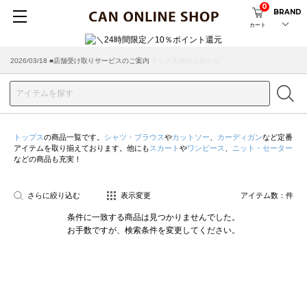
0
BRAND
カート
2026/08/04 ■8/13(木)AM2:00～サイトメンテナンス実施のお知らせ
2026/03/18 ■店舗受け取りサービスのご案内
トップス
の商品一覧です。
シャツ・ブラウス
や
カットソー
、
カーディガン
など定番
アイテムを取り揃えております。他にも
スカート
や
ワンピース
、
ニット・セーター
などの商品も充実！
さらに絞り込む
表示変更
アイテム数：
件
条件に一致する商品は見つかりませんでした。
お手数ですが、検索条件を変更してください。