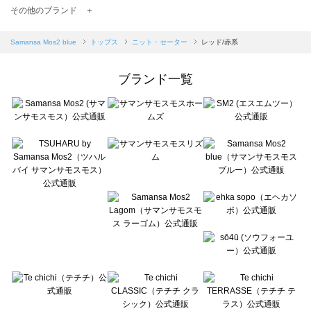
TSUHARU by Samansa Mos2（ツハルバイサマンサモスモス）のニット・セーター一覧
その他のブランド ＋
sm2rhythm（サマンサモスモス リズム）のニット・セーター一覧
Samansa Mos2 blue（サマンサモスモス ブルー）のニット・セーター一覧
Samansa Mos2 blue
トップス
ニット・セーター
レッド/赤系
Samansa Mos2 Lagom（サマンサモスモス ラーゴム）のニット・セーター一覧
ehka sopo（エヘカソポ）のニット・セーター一覧
ブランド一覧
sō4ū（ソウフォーユー）のニット・セーター一覧
Te chichi（テチチ）のニット・セーター一覧
Te chichi CLASSIC（テチチ クラシック）のニット・セーター一覧
Te chichi TERRASSE（テチチ テラス）のニット・セーター一覧
Lugnoncure（ルノンキュール）のニット・セーター一覧
BETTY'S BLUE（べティーズブルー）のニット・セーター一覧
Wpc.（ワールドパーティー）のニット・セーター一覧