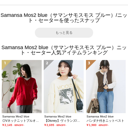
Samansa Mos2 blue（サマンサモスモス ブルー）/ニッ
ト・セーターを使ったスナップ
もっと見る
Samansa Mos2 blue（サマンサモスモス ブルー）ニッ
ト・セーター人気アイテムランキング
1
2
3
Samansa Mos2 blue
Samansa Mos2 blue
Samansa Mos2 blue
◎Vネックニットプルオーバー
【Disney】ヴィランズ/ニット
バンダナ付きニットベスト
￥2,145
￥2,695
￥1,980
-50%OFF-
-50%OFF-
-60%OFF-