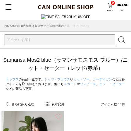
0
BRAND
カート
2026/07/29 ■【お知らせ】ヤマト運輸の配送遅延・停止について
2026/03/18 ■店舗受け取りサービスのご案内
Samansa Mos2 blue（サマンサモスモス ブルー）/ニ
ット・セーター（レッド/赤系）
トップス
の商品一覧です。
シャツ・ブラウス
や
カットソー
、
カーディガン
など定番
アイテムを取り揃えております。他にも
スカート
や
ワンピース
、
ニット・セーター
などの商品も充実！
さらに絞り込む
表示変更
アイテム数：
1
件
お気に入り