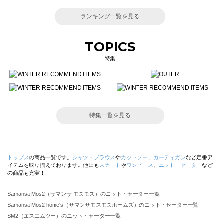
ランキング一覧を見る
TOPICS
特集
特集一覧を見る
トップス
の商品一覧です。
シャツ・ブラウス
や
カットソー
、
カーディガン
など定番ア
イテムを取り揃えております。他にも
スカート
や
ワンピース
、
ニット・セーター
など
の商品も充実！
Samansa Mos2（サマンサ モスモス）のニット・セーター一覧
Samansa Mos2 home's（サマンサモスモスホームズ）のニット・セーター一覧
SM2（エスエムツー）のニット・セーター一覧