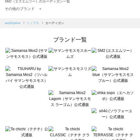
SM2（エスエムツー）のカーディガン一覧
TSUHARU by Samansa Mos2（ツハルバイサマンサモスモス）のカーディガン一覧
その他のブランド ＋
sm2rhythm（サマンサモスモス リズム）のカーディガン一覧
Samansa Mos2 blue（サマンサモスモス ブルー）のカーディガン一覧
sm2rhythm
トップス
カーディガン
Samansa Mos2 Lagom（サマンサモスモス ラーゴム）のカーディガン一覧
ehka sopo（エヘカソポ）のカーディガン一覧
ブランド一覧
sō4ū（ソウフォーユー）のカーディガン一覧
Te chichi（テチチ）のカーディガン一覧
Te chichi CLASSIC（テチチ クラシック）のカーディガン一覧
Te chichi TERRASSE（テチチ テラス）のカーディガン一覧
Lugnoncure（ルノンキュール）のカーディガン一覧
BETTY'S BLUE（べティーズブルー）のカーディガン一覧
Wpc.（ワールドパーティー）のカーディガン一覧