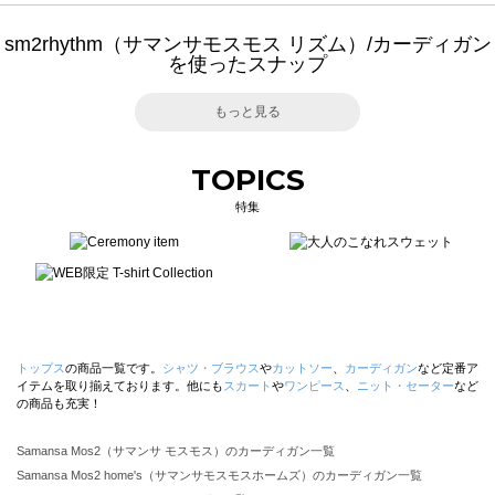
sm2rhythm（サマンサモスモス リズム）/カーディガン
を使ったスナップ
もっと見る
TOPICS
特集
トップス
の商品一覧です。
シャツ・ブラウス
や
カットソー
、
カーディガン
など定番ア
イテムを取り揃えております。他にも
スカート
や
ワンピース
、
ニット・セーター
など
の商品も充実！
Samansa Mos2（サマンサ モスモス）のカーディガン一覧
Samansa Mos2 home's（サマンサモスモスホームズ）のカーディガン一覧