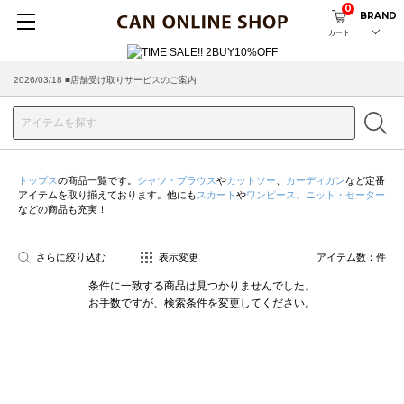
0
BRAND
カート
2026/03/18 ■店舗受け取りサービスのご案内
トップス
の商品一覧です。
シャツ・ブラウス
や
カットソー
、
カーディガン
など定番
アイテムを取り揃えております。他にも
スカート
や
ワンピース
、
ニット・セーター
などの商品も充実！
さらに絞り込む
表示変更
アイテム数：
件
条件に一致する商品は見つかりませんでした。
お手数ですが、検索条件を変更してください。