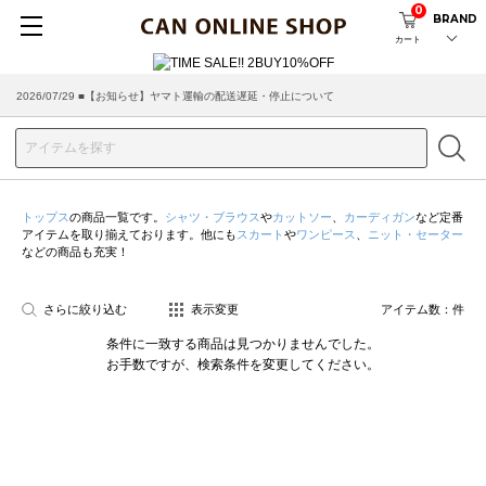
0
BRAND
カート
2026/07/29 ■【お知らせ】ヤマト運輸の配送遅延・停止について
2026/03/18 ■店舗受け取りサービスのご案内
トップス
の商品一覧です。
シャツ・ブラウス
や
カットソー
、
カーディガン
など定番
アイテムを取り揃えております。他にも
スカート
や
ワンピース
、
ニット・セーター
などの商品も充実！
さらに絞り込む
表示変更
アイテム数：
件
条件に一致する商品は見つかりませんでした。
お手数ですが、検索条件を変更してください。