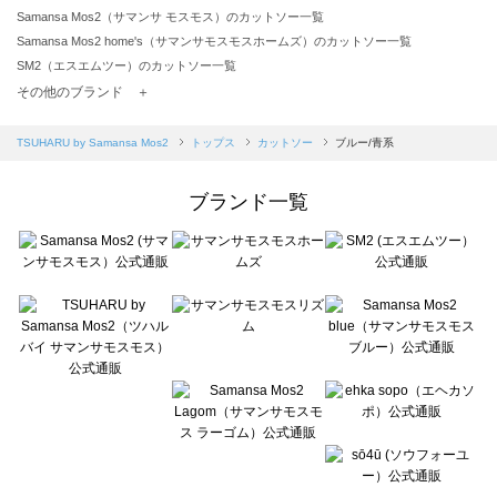
Samansa Mos2（サマンサ モスモス）のカットソー一覧
Samansa Mos2 home's（サマンサモスモスホームズ）のカットソー一覧
SM2（エスエムツー）のカットソー一覧
TSUHARU by Samansa Mos2（ツハルバイサマンサモスモス）のカットソー一覧
その他のブランド ＋
sm2rhythm（サマンサモスモス リズム）のカットソー一覧
Samansa Mos2 blue（サマンサモスモス ブルー）のカットソー一覧
TSUHARU by Samansa Mos2
トップス
カットソー
ブルー/青系
Samansa Mos2 Lagom（サマンサモスモス ラーゴム）のカットソー一覧
ehka sopo（エヘカソポ）のカットソー一覧
ブランド一覧
sō4ū（ソウフォーユー）のカットソー一覧
Te chichi（テチチ）のカットソー一覧
Te chichi CLASSIC（テチチ クラシック）のカットソー一覧
Te chichi TERRASSE（テチチ テラス）のカットソー一覧
Lugnoncure（ルノンキュール）のカットソー一覧
BETTY'S BLUE（べティーズブルー）のカットソー一覧
Wpc.（ワールドパーティー）のカットソー一覧