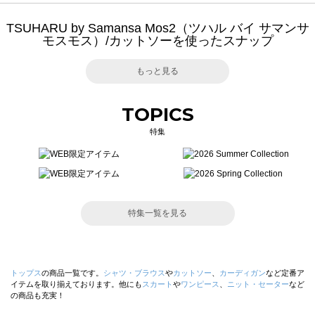
TSUHARU by Samansa Mos2（ツハル バイ サマンサ
モスモス）/カットソーを使ったスナップ
もっと見る
TOPICS
特集
特集一覧を見る
トップス
の商品一覧です。
シャツ・ブラウス
や
カットソー
、
カーディガン
など定番ア
イテムを取り揃えております。他にも
スカート
や
ワンピース
、
ニット・セーター
など
の商品も充実！