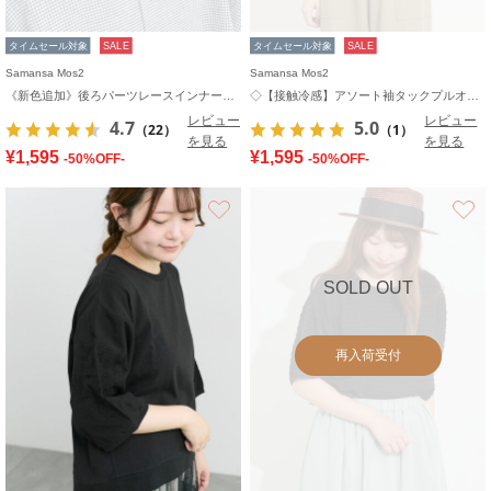
タイムセール対象
SALE
タイムセール対象
SALE
Samansa Mos2
Samansa Mos2
《新色追加》後ろパーツレースインナー【接触冷感】
◇【接触冷感】アソート袖タックプルオーバー
レビュー
レビュー
4.7
5.0
（22）
（1）
を見る
を見る
¥1,595
¥1,595
-50%OFF-
-50%OFF-
お気に入り
SOLD OUT
再入荷受付