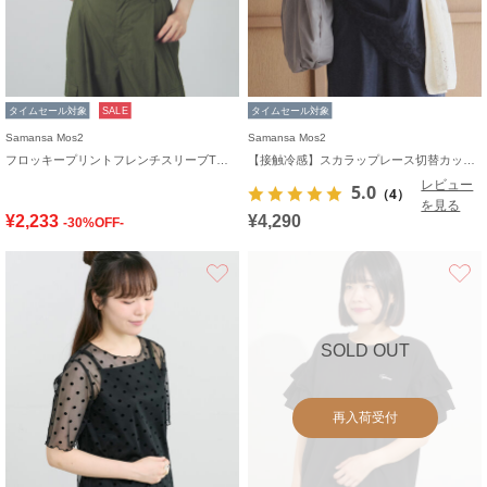
タイムセール対象
SALE
タイムセール対象
Samansa Mos2
Samansa Mos2
フロッキープリントフレンチスリーブTシャツ
【接触冷感】スカラップレース切替カットソー
レビュー
5.0
（4）
を見る
¥2,233
¥4,290
-30%OFF-
お気に入り
SOLD OUT
再入荷受付