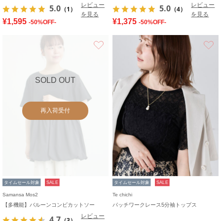
レビュー
レビュー
5.0
5.0
（1）
（4）
を見る
を見る
¥1,595
¥1,375
-50%OFF-
-50%OFF-
お気に入り
SOLD OUT
再入荷受付
タイムセール対象
SALE
タイムセール対象
SALE
Samansa Mos2
Te chichi
【多機能】バルーンコンビカットソー
パッチワークレース5分袖トップス
レビュー
4.7
（3）