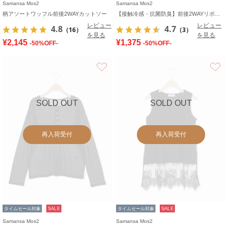
Samansa Mos2
Samansa Mos2
柄アソートワッフル前後2WAYカットソー
【接触冷感・抗菌防臭】前後2WAYリボン付きタンク
レビュー
レビュー
4.8
4.7
（16）
（3）
を見る
を見る
¥2,145
¥1,375
-50%OFF-
-50%OFF-
お気に入り
SOLD OUT
SOLD OUT
再入荷受付
再入荷受付
タイムセール対象
SALE
タイムセール対象
SALE
Samansa Mos2
Samansa Mos2