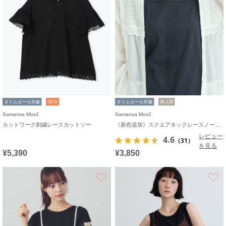
タイムセール対象
NEW
タイムセール対象
再入荷
Samansa Mos2
Samansa Mos2
カットワーク刺繍レースカットソー
《新色追加》スクエアネックレースノースリーブ【接触冷感】
レビュー
4.6
（31）
を見る
¥5,390
¥3,850
お気に入り