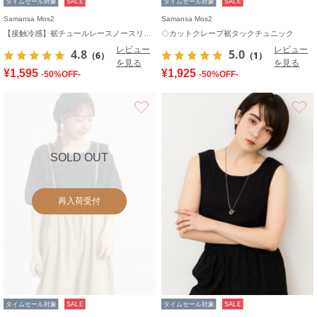
タイムセール対象
SALE
タイムセール対象
SALE
Samansa Mos2
Samansa Mos2
【接触冷感】裾チュールレースノースリーブ
◇カットクレープ裾タックチュニック
レビュー
レビュー
4.8
5.0
（6）
（1）
を見る
を見る
¥1,595
¥1,925
-50%OFF-
-50%OFF-
お気に入り
SOLD OUT
再入荷受付
タイムセール対象
SALE
タイムセール対象
SALE