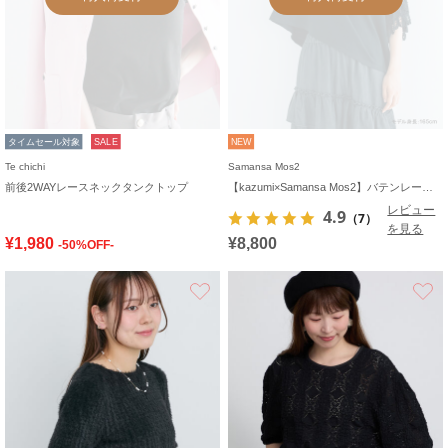
タイムセール対象
SALE
NEW
Te chichi
Samansa Mos2
前後2WAYレースネックタンクトップ
【kazumi×Samansa Mos2】バテンレースカットソー《WEB限定カラーあり》
レビュー
4.9
（7）
を見る
¥1,980
¥8,800
-50%OFF-
お気に入り