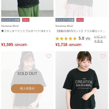
タイムセール対象
SALE
タイムセール対象
SALE
Samansa Mos2
Samansa Mos2
◆フロッキードットプルオーバー&キャミ
【接触冷感/UVカット】フリル袖カットソー
レビュー
5.0
（1）
を見る
¥1,595
¥1,716
-50%OFF-
-60%OFF-
お気に入り
SOLD OUT
再入荷受付