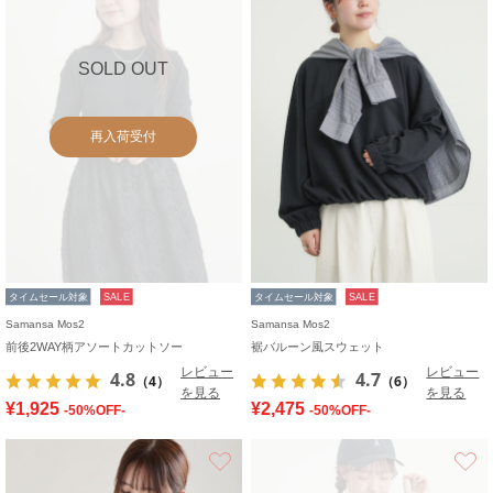
SOLD OUT
再入荷受付
タイムセール対象
SALE
タイムセール対象
SALE
Samansa Mos2
Samansa Mos2
前後2WAY柄アソートカットソー
裾バルーン風スウェット
レビュー
レビュー
4.8
4.7
（4）
（6）
を見る
を見る
¥1,925
¥2,475
-50%OFF-
-50%OFF-
お気に入り