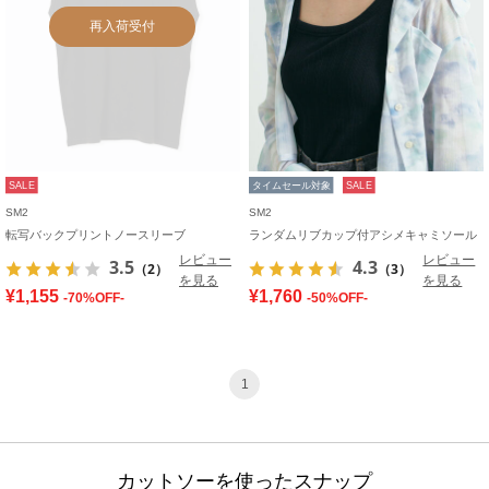
再入荷受付
SALE
タイムセール対象
SALE
SM2
SM2
転写バックプリントノースリーブ
ランダムリブカップ付アシメキャミソール
レビュー
レビュー
3.5
4.3
（2）
（3）
を見る
を見る
¥1,155
¥1,760
-70%OFF-
-50%OFF-
1
カットソーを使ったスナップ