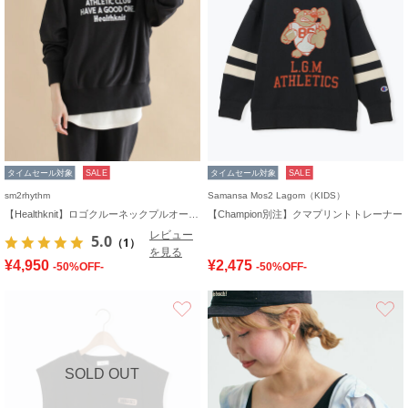
タイムセール対象
SALE
タイムセール対象
SALE
sm2rhythm
Samansa Mos2 Lagom（KIDS）
【Healthknit】ロゴクルーネックプルオーバー
【Champion別注】クマプリントトレーナー
レビュー
5.0
（1）
を見る
¥4,950
¥2,475
-50%OFF-
-50%OFF-
お気に入り
SOLD OUT