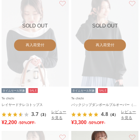
お気に入り
SOLD OUT
SOLD OUT
再入荷受付
再入荷受付
タイムセール対象
SALE
タイムセール対象
SALE
Te chichi
Te chichi
レイヤードテレコトップス
バックジップダンボールプルオーバー（セットアップ可）
レビュー
レビュー
3.7
4.8
（3）
（4）
を見る
を見る
¥2,200
¥3,300
-50%OFF-
-50%OFF-
お気に入り