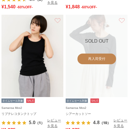
を見る
¥1,540
¥1,848
-60%OFF-
-60%OFF-
お気に入り
SOLD OUT
再入荷受付
タイムセール対象
SALE
タイムセール対象
SALE
Samansa Mos2
Samansa Mos2
リブテレコタンクトップ
シアーカットソー
レビュー
レビュー
5.0
4.8
（1）
（10）
を見る
を見る