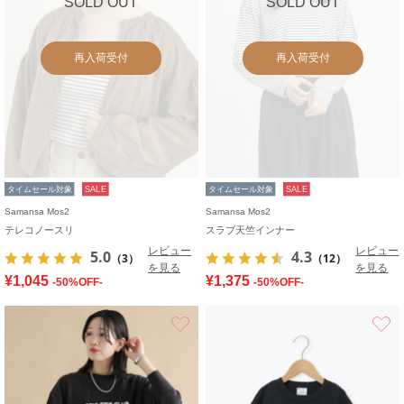
SOLD OUT
SOLD OUT
再入荷受付
再入荷受付
タイムセール対象
SALE
タイムセール対象
SALE
Samansa Mos2
Samansa Mos2
テレコノースリ
スラブ天竺インナー
レビュー
レビュー
5.0
4.3
（3）
（12）
を見る
を見る
¥1,045
¥1,375
-50%OFF-
-50%OFF-
お気に入り