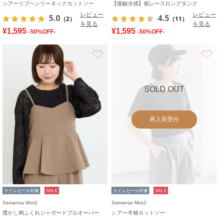
シアーリブヘンリーネックカットソー
【接触冷感】裾レースロングタンク
レビュー
レビュー
5.0
4.5
（2）
（11）
を見る
を見る
¥1,595
¥1,595
-50%OFF-
-50%OFF-
お気に入り
SOLD OUT
再入荷受付
タイムセール対象
SALE
タイムセール対象
SALE
Samansa Mos2
Samansa Mos2
透かし柄ふくれジャガードプルオーバー
シアー半袖カットソー