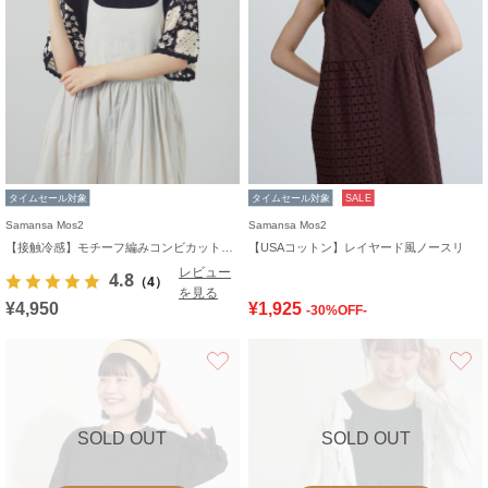
タイムセール対象
タイムセール対象
SALE
Samansa Mos2
Samansa Mos2
【接触冷感】モチーフ編みコンビカットソー
【USAコットン】レイヤード風ノースリ
レビュー
4.8
（4）
を見る
¥4,950
¥1,925
-30%OFF-
お気に入り
SOLD OUT
SOLD OUT