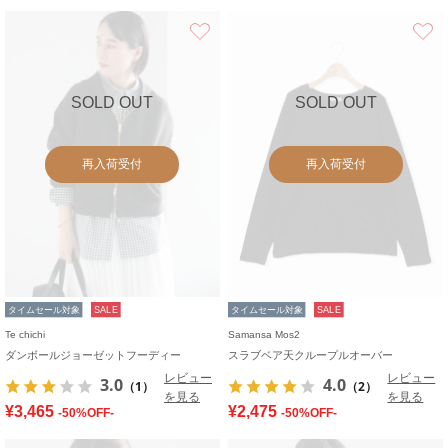
お気に入り
SOLD OUT
SOLD OUT
再入荷受付
再入荷受付
タイムセール対象
SALE
タイムセール対象
SALE
Te chichi
Samansa Mos2
ダンボールジョーゼットフーディー
スラブベア天クループルオーバー
レビュー
レビュー
3.0
4.0
（1）
（2）
を見る
を見る
¥3,465
¥2,475
-50%OFF-
-50%OFF-