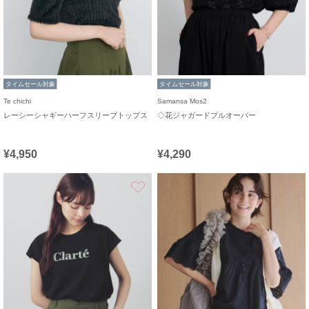
タイムセール対象
タイムセール対象
Te chichi
Samansa Mos2
レーシーシャギーハーフスリーブトップス
◇花ジャガードプルオーバー
¥4,950
¥4,290
お気に入り