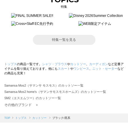
特集
特集一覧を見る
トップス
の商品一覧です。
シャツ・ブラウス
や
カットソー
、
カーディガン
など定番ア
イテムを取り揃えております。他にも
スカート
や
ワンピース
、
ニット・セーター
など
の商品も充実！
Samansa Mos2（サマンサ モスモス）のカットソー一覧
Samansa Mos2 home's（サマンサモスモスホームズ）のカットソー一覧
SM2（エスエムツー）のカットソー一覧
TSUHARU by Samansa Mos2（ツハルバイサマンサモスモス）のカットソー一覧
その他のブランド ＋
sm2rhythm（サマンサモスモス リズム）のカットソー一覧
Samansa Mos2 blue（サマンサモスモス ブルー）のカットソー一覧
TOP
トップス
カットソー
ブラック/黒系
Samansa Mos2 Lagom（サマンサモスモス ラーゴム）のカットソー一覧