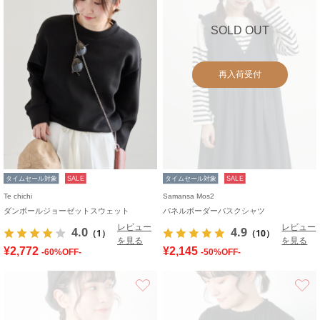
SOLD OUT
再入荷受付
タイムセール対象
SALE
タイムセール対象
SALE
Te chichi
Samansa Mos2
ダンボールジョーゼットスウェット
パネルボーダーバスクシャツ
レビュー
レビュー
4.0
4.9
（1）
（10）
を見る
を見る
¥2,772
¥2,145
-60%OFF-
-50%OFF-
お気に入り