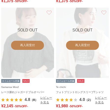
¥1,375
¥1,375
-50%OFF-
-50%OFF-
お気に入り
SOLD OUT
SOLD OUT
再入荷受付
再入荷受付
タイムセール対象
SALE
タイムセール対象
SALE
Samansa Mos2
Te chichi
レース膨れジャガードプルオーバー
フォトプリントロングスリーブTシャツ
レビュー
レビュー
4.8
4.0
（8）
（2）
を見る
を見る
¥2,145
¥1,980
-50%OFF-
-50%OFF-