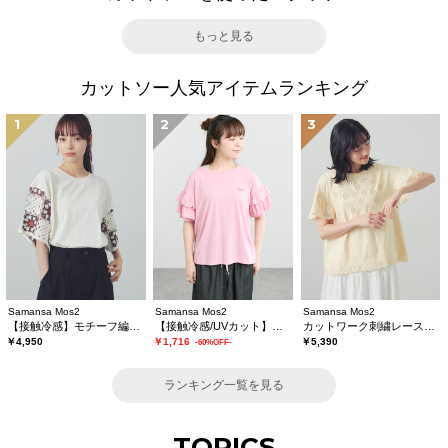
もっと見る
カットソー人気アイテムランキング
1
2
3
Samansa Mos2
Samansa Mos2
Samansa Mos2
【接触冷感】モチーフ編みコンビカットソー
【接触冷感/UVカット】フリル袖カットソー
カットワーク刺繍レースカットソー
￥4,950
￥1,716
￥5,390
-60%OFF-
ランキング一覧を見る
TOPICS