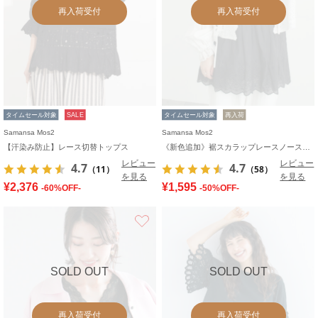
再入荷受付
再入荷受付
タイムセール対象
SALE
タイムセール対象
再入荷
Samansa Mos2
Samansa Mos2
【汗染み防止】レース切替トップス
《新色追加》裾スカラップレースノースリーブインナー
レビュー
レビュー
4.7
4.7
（11）
（58）
を見る
を見る
¥2,376
¥1,595
-60%OFF-
-50%OFF-
お気に入り
SOLD OUT
SOLD OUT
再入荷受付
再入荷受付