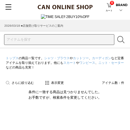
0
BRAND
カート
2026/03/18 ■店舗受け取りサービスのご案内
トップス
の商品一覧です。
シャツ・ブラウス
や
カットソー
、
カーディガン
など定番
アイテムを取り揃えております。他にも
スカート
や
ワンピース
、
ニット・セーター
などの商品も充実！
さらに絞り込む
表示変更
アイテム数：
件
条件に一致する商品は見つかりませんでした。
お手数ですが、検索条件を変更してください。