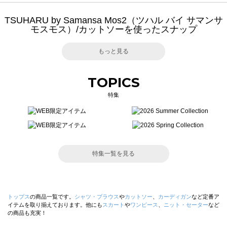
TSUHARU by Samansa Mos2（ツハル バイ サマンサ
モスモス）/カットソーを使ったスナップ
もっと見る
TOPICS
特集
特集一覧を見る
トップス
の商品一覧です。
シャツ・ブラウス
や
カットソー
、
カーディガン
など定番ア
イテムを取り揃えております。他にも
スカート
や
ワンピース
、
ニット・セーター
など
の商品も充実！