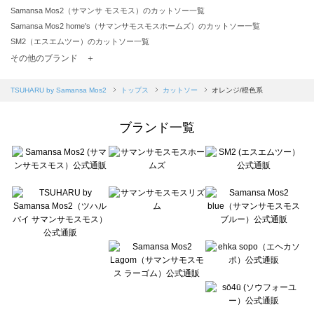
Samansa Mos2（サマンサ モスモス）のカットソー一覧
Samansa Mos2 home's（サマンサモスモスホームズ）のカットソー一覧
SM2（エスエムツー）のカットソー一覧
TSUHARU by Samansa Mos2（ツハルバイサマンサモスモス）のカットソー一覧
その他のブランド ＋
sm2rhythm（サマンサモスモス リズム）のカットソー一覧
Samansa Mos2 blue（サマンサモスモス ブルー）のカットソー一覧
TSUHARU by Samansa Mos2
トップス
カットソー
オレンジ/橙色系
Samansa Mos2 Lagom（サマンサモスモス ラーゴム）のカットソー一覧
ehka sopo（エヘカソポ）のカットソー一覧
ブランド一覧
sō4ū（ソウフォーユー）のカットソー一覧
Te chichi（テチチ）のカットソー一覧
Te chichi CLASSIC（テチチ クラシック）のカットソー一覧
Te chichi TERRASSE（テチチ テラス）のカットソー一覧
Lugnoncure（ルノンキュール）のカットソー一覧
BETTY'S BLUE（べティーズブルー）のカットソー一覧
Wpc.（ワールドパーティー）のカットソー一覧